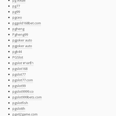
pg สล็อต
pg77
pg99
pgceo
pggold168bet.com
pgheng
Pgheng99
pgjoker auto
pgjoker auto
pgk44
PGSlot
pgslot ทางเข้า
pgslot168
pgslot77
pgslot77.com
pgslot99
pgslot9999.co
pgslot999bets.com
pgslotfish
pgslotth
pgx62game.com