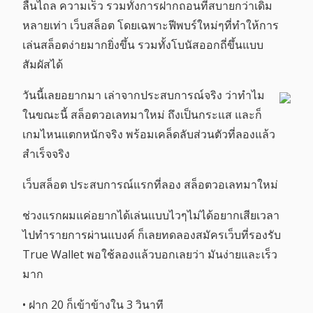
ลื่นไถล ความเร็ว รวมทั้งการฝากถอนที่สบายกว่าเดิม
หลายเท่า เว็บสล็อต โดยเฉพาะฟีพบร์ใหม่ๆที่ทำให้การ
เล่นสล็อตง่ายมากยิ่งขึ้น รวมทั้งโบนัสออกถี่ขึ้นแบบ
สัมผัสได้
วันนี้เลยอยากมา เล่าจากประสบการณ์จริง ว่าทำไม
ในขณะนี้ สล็อตวอเลทมาใหม่ ถึงเป็นกระแส และก็
เกมไหนแตกหนักจริง พร้อมเคล็ดลับส่วนตัวที่ลองแล้ว
สำเร็จจริง
เว็บสล็อต ประสบการณ์แรกที่ลอง สล็อตวอเลทมาใหม่
ช่วงแรกผมแค่อยากได้เล่นแบบไวๆไม่ได้อยากเสียเวลา
ไปทำรายการผ่านแบงค์ ก็เลยทดลองสมัครเว็บที่รองรับ
True Wallet พอใช้ลองแล้วบอกเลยว่า มันง่ายและเร็ว
มาก
• ฝาก 20 ก็เข้าข้างใน 3 วินาที