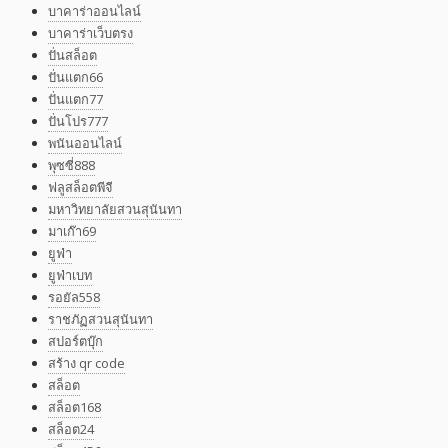
บาคาร่าออนไลน์
บาคาร่าเว็บตรง
ปั่นสล็อต
ปั่นแตก66
ปั่นแตก77
ปั่นโปร777
พนันออนไลน์
พุซซี่888
ฟลูสล็อตพีจี
มหาวิทยาลัยสวนสุนันทา
มาเก๊า69
ยูฟ่า
ยูฟ่าเบท
รอยัล558
ราชภัฏสวนสุนันทา
สปอร์ตบุ๊ก
สร้าง qr code
สล็อต
สล็อต168
สล็อต24