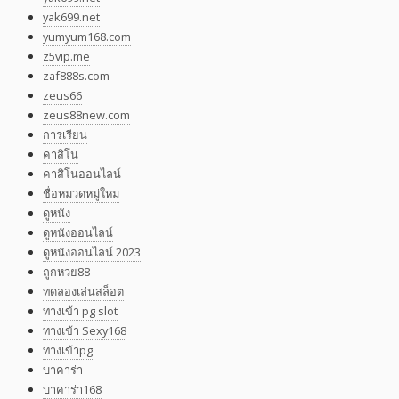
yak699.net
yumyum168.com
z5vip.me
zaf888s.com
zeus66
zeus88new.com
การเรียน
คาสิโน
คาสิโนออนไลน์
ชื่อหมวดหมู่ใหม่
ดูหนัง
ดูหนังออนไลน์
ดูหนังออนไลน์ 2023
ถูกหวย88
ทดลองเล่นสล็อต
ทางเข้า pg slot
ทางเข้า Sexy168
ทางเข้าpg
บาคาร่า
บาคาร่า168