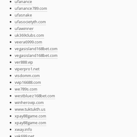
ufanance
ufanance789.com
ufasnake
ufasocietyth.com
ufawinner
uk369clubs.com
veera6999.com
vegasisland168bet.com
vegasisland168bet.com
ver888.vip
viperpro1.net
visdomm.com
vvip16688.com
we789s.com
westbluez168bet.com
winherovip.com
www.tuktukth.us
xpay88game.com
xpay88game.com
xway.info
yak699.net