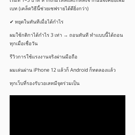
เริ่มที่ 1–3 บาท หากเกมไหลและก็หลังจากนั้นจึงค่อยเพิ่ม
เบท (เคล็ดวิธีนี้ช่วยเซฟรายได้ดียิ่งกว่า)
✔ หยุดในทันทีเมื่อได้กำไร
ผมใช้กติกาได้กำไร 3 เท่า → ถอนทันที ทำแบบนี้ได้ถอน
ทุกเมื่อเชื่อวัน
รีวิวการใช้แรงงานจริงผ่านมือถือ
ผมเล่นผ่าน iPhone 12 แล้วก็ Android ก็ทดลองแล้ว
ทุกเว็บที่รองรับวอเลทมีจุดร่วมเป็น