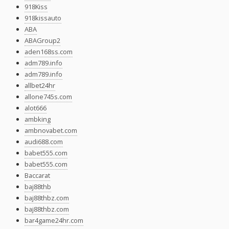
918Kiss
918kissauto
ABA
ABAGroup2
aden168ss.com
adm789.info
adm789.info
allbet24hr
allone745s.com
alot666
ambking
ambnovabet.com
audi688.com
babet555.com
babet555.com
Baccarat
baj88thb
baj88thbz.com
baj88thbz.com
bar4game24hr.com