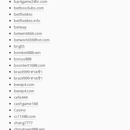
bar4game24hr.com
betboxclubs.com
betflixtikto
betflixtikto.info
betway
betwin6666.com
betworld369hot.com
bng55
bombet888.win
bonus888
boonlert1688.com
brazil999 ทางเข้า
brazil999 ทางเข้า
bwvip4.com
bwvip4.com
cafe444
cashgame168
Casino
cc11388.com
chang7777
chinatown888.win