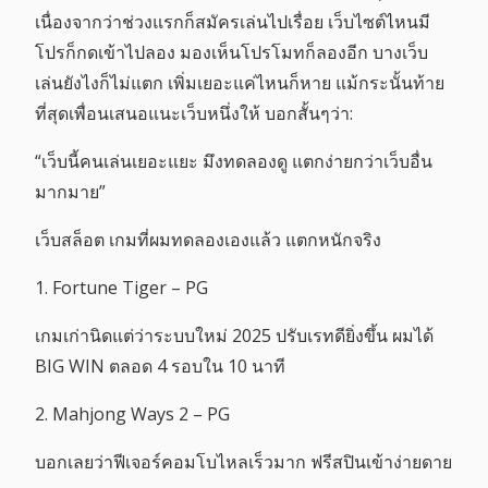
เนื่องจากว่าช่วงแรกก็สมัครเล่นไปเรื่อย เว็บไซต์ไหนมี
โปรก็กดเข้าไปลอง มองเห็นโปรโมทก็ลองอีก บางเว็บ
เล่นยังไงก็ไม่แตก เพิ่มเยอะแค่ไหนก็หาย แม้กระนั้นท้าย
ที่สุดเพื่อนเสนอแนะเว็บหนึ่งให้ บอกสั้นๆว่า:
“เว็บนี้คนเล่นเยอะแยะ มึงทดลองดู แตกง่ายกว่าเว็บอื่น
มากมาย”
เว็บสล็อต เกมที่ผมทดลองเองแล้ว แตกหนักจริง
1. Fortune Tiger – PG
เกมเก่านิดแต่ว่าระบบใหม่ 2025 ปรับเรทดียิ่งขึ้น ผมได้
BIG WIN ตลอด 4 รอบใน 10 นาที
2. Mahjong Ways 2 – PG
บอกเลยว่าฟีเจอร์คอมโบไหลเร็วมาก ฟรีสปินเข้าง่ายดาย