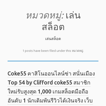
หมวดหมู่:
เล่น
สล็อต
เล่นสล็อต
1 posts have been filed under this หมวดหมู่.
Coke55 คาสิโนออนไลน์ซ่า สนั่นเมือง
Top 54 by Clifford coke55 สมาชิก
ใหม่รับสูงสุด 1,000 เกมสล็อตมือถือ
อันดับ 1 นักเดิมพันรีวิวได้เงินจริง เว็บ