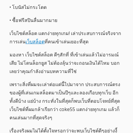
• โบนัสไม่กระโดด
• ซื้อฟรีสปินลื่นมากมาย
เว็บไซต์สล็อต แตกง่ายทุกเกม! เล่าประสบการณ์จริงจาก
การเล่น
เว็บสล็อต
ที่คนเข้าเล่นเยอะที่สุด
มองหา เว็บไซต์สล็อต ดีๆสักที่ ที่เข้าเล่นแล้วไม่อารมณ์
เสีย ไม่โดนล็อกยูส ไม่ต้องลุ้นว่าจะถอนเงินได้ไหม บอก
เลยว่าคุณกำลังอ่านบทความที่ใช่
เพราะสิ่งที่ผมจะเล่าต่อแต่นี้ไปมาจาก ประสบการณ์ตรง
ของผู้ที่เล่นเกมสล็อตมาเป็นปีๆและลองเกือบทุกเว็บ อีก
ทั้งดีบ้าง แย่บ้าง กระทั่งในที่สุดก็พบเว็บที่ตอบโจทย์ที่สุด
เว็บไซต์ที่ผมกล้าเรียกว่า coke55 แตกง่ายทุกเกม แล้วก็
คนเล่นมากที่สุดจริงๆ
เรื่องจริงผมไม่ได้ตั้งใจหรอกว่าจะพบเว็บไซต์ดีๆอย่างงี้