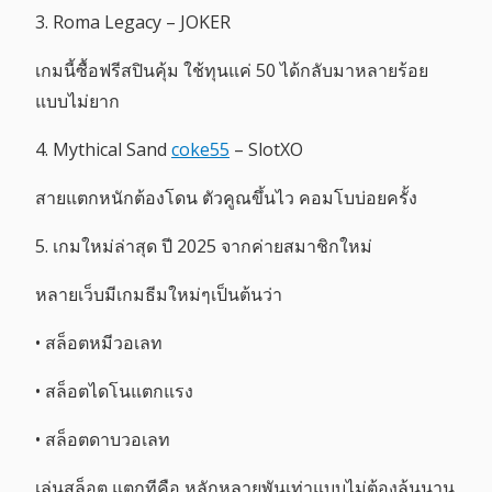
3. Roma Legacy – JOKER
เกมนี้ซื้อฟรีสปินคุ้ม ใช้ทุนแค่ 50 ได้กลับมาหลายร้อย
แบบไม่ยาก
4. Mythical Sand
coke55
– SlotXO
สายแตกหนักต้องโดน ตัวคูณขึ้นไว คอมโบบ่อยครั้ง
5. เกมใหม่ล่าสุด ปี 2025 จากค่ายสมาชิกใหม่
หลายเว็บมีเกมธีมใหม่ๆเป็นต้นว่า
• สล็อตหมีวอเลท
• สล็อตไดโนแตกแรง
• สล็อตดาบวอเลท
เล่นสล็อต แตกทีคือ หลักหลายพันเท่าแบบไม่ต้องลุ้นนาน