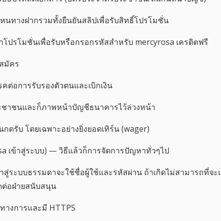
ือกหนทางฝากรวมทั้งยืนยันสลิปเพื่อรับสิทธิ์โปรโมชั่น
น้าโปรโมชั่นเพื่อรับหรือกรอกรหัสสำหรับ mercyrosa เครดิตฟรี
สมัคร
สรรคต่อการรับรองตัวตนและเบิกเงิน
ระชาชนและก็ภาพหน้าบัญชีธนาคารไว้ล่วงหน้า
อนกดรับ โดยเฉพาะอย่างยิ่งยอดเทิร์น (wager)
a เข้าสู่ระบบ) — วิธีแล้วก็การจัดการปัญหาทั่วๆไป
สู่ระบบธรรมดาจะใช้ชื่อผู้ใช้และรหัสผ่าน ถ้าเกิดไม่สามารถที่จะเข
ดต่อฝ่ายสนับสนุน
มนทางการและมี HTTPS