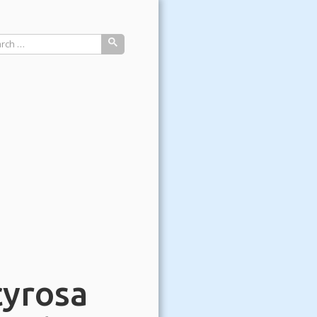
h
cyrosa