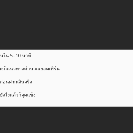
้านใน 5–10 นาที
ีและก็แนวทางคำนวณยอดเทิร์น
ก่อนฝากเงินจริง
ังไงแล้วก็จุดแข็ง