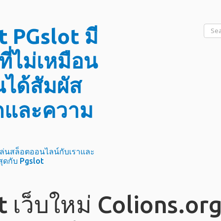
Searc
 PGslot มี
for:
ี่ไม่เหมือน
ได้สัมผัส
กและความ
ล่นสล็อตออนไลน์กับเราและ
นสุดกับ Pgslot
t เว็บใหม่ Colions.or