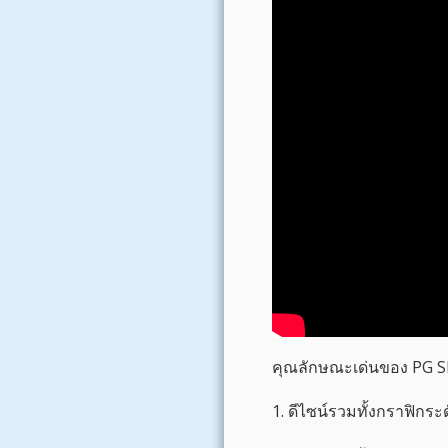
คุณลักษณะเด่นของ PG Slo
1. ดีไซน์รวมทั้งกราฟิกระ