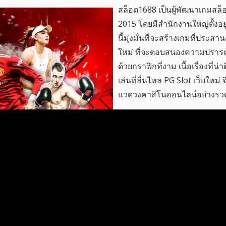
สล็อต1688 เป็นผู้พัฒนาเกมสล็อต
2015 โดยมีสำนักงานใหญ่ตั้งอ
นี้มุ่งมั่นที่จะสร้างเกมที่ปร
ใหม่ ที่จะตอบสนองความปรารถนา
ด้วยกราฟิกที่งาม เนื้อเรื่องที
เล่นที่ลื่นไหล PG Slot เว็บใหม่ จ
แวดวงคาสิโนออนไลน์อย่างรวด