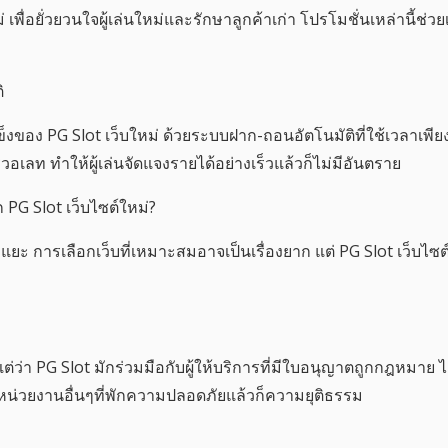
เพื่อยั่วยวนใจผู้เล่นใหม่และรักษาลูกค้าเก่า โปรโมชั่นเหล่านี้ช่
ิ
อง PG Slot เว็บใหม่ ด้วยระบบฝาก-ถอนอัตโนมัติที่ใช้เวลาเพียงไม
เลท ทำให้ผู้เล่นจัดแจงรายได้อย่างเร็วแล้วก็ไม่มีอันตราย
PG Slot เว็บไซต์ใหม่?
แยะ การเลือกเว็บที่เหมาะสมอาจเป็นเรื่องยาก แต่ PG Slot เว็บไซต์
 แต่ว่า PG Slot มักร่วมมือกับผู้ให้บริการที่มีใบอนุญาตถูกกฎหมาย
หน่วยงานอื่นๆที่พักความปลอดภัยแล้วก็ความยุติธรรม