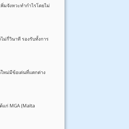
วยเพิ่มจังหวะทำกำไรโดยไม่
่กี่วินาที รองรับทั้งการ
ใหม่มีข้อเด่นที่แตกต่าง
 ได้แก่ MGA (Malta