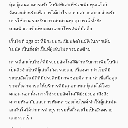
คุ้ม ผู้เล่นสามารถรับโบนัสพิเศษที่ช่วยเพิ่มทุนแล้วก็
จังหวะสำหรับเพื่อการได้กำไร ความสบายสบายสำหรับ
การใช้งาน รองรับการเล่นผ่านทุกอุปกรณ์ ทั้งยัง
คอมพิวเตอร์ แท็บเล็ต และก็โทรศัพท์มือถือ
เว็บไซต์ pgslot ที่มีระบบระเบียบอัตโนมัติในการเพิ่ม
โบนัส เป็นสิ่งจำเป็นที่ผู้เล่นไม่ควรมองข้าม
การเลือกเว็บไซต์ที่มีระบบอัตโนมัติสำหรับการเพิ่มโบนัส
เป็นสิ่งจำเป็นที่ผู้เล่นไม่ควรละเลย เนื่องจากว่าเว็บที่มี
ระบบอัตโนมัติที่มีประสิทธิภาพชอบมีความน่าเชื่อถือสูง
รวมทั้งสามารถให้บริการที่มีคุณภาพแก่ผู้เล่นได้โดย
ตลอด นอกนั้น การใช้ระบบอัตโนมัติยังบ่งบอกถึงถึง
ความทันสมัยและการพัฒนาของเว็บไซต์ ทำให้ผู้เล่นมั่น
อกมั่นใจได้ว่าการทำธุรกรรมทั้งสิ้นจะไม่เป็นอันตราย
และรวดเร็ว