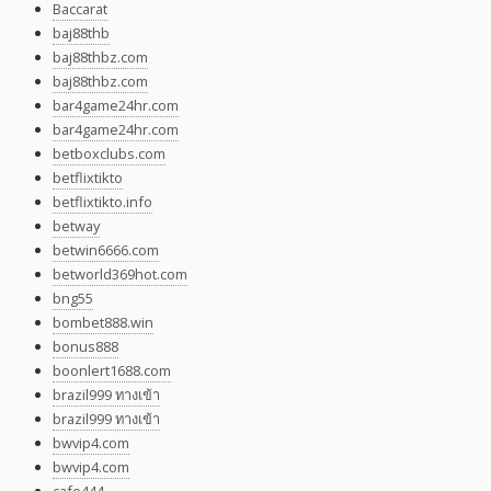
Baccarat
baj88thb
baj88thbz.com
baj88thbz.com
bar4game24hr.com
bar4game24hr.com
betboxclubs.com
betflixtikto
betflixtikto.info
betway
betwin6666.com
betworld369hot.com
bng55
bombet888.win
bonus888
boonlert1688.com
brazil999 ทางเข้า
brazil999 ทางเข้า
bwvip4.com
bwvip4.com
cafe444