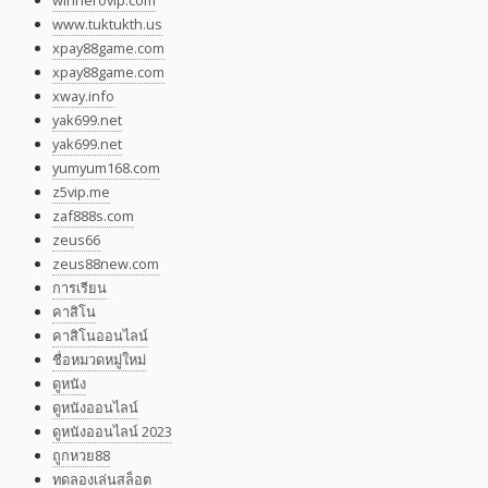
www.tuktukth.us
xpay88game.com
xpay88game.com
xway.info
yak699.net
yak699.net
yumyum168.com
z5vip.me
zaf888s.com
zeus66
zeus88new.com
การเรียน
คาสิโน
คาสิโนออนไลน์
ชื่อหมวดหมู่ใหม่
ดูหนัง
ดูหนังออนไลน์
ดูหนังออนไลน์ 2023
ถูกหวย88
ทดลองเล่นสล็อต