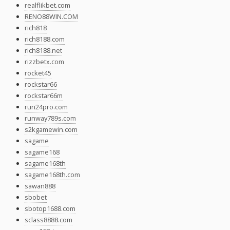
realflikbet.com
RENO88WIN.COM
rich818
rich8188.com
rich8188.net
rizzbetx.com
rocket45
rockstar66
rockstar66m
run24pro.com
runway789s.com
s2kgamewin.com
sagame
sagame168
sagame168th
sagame168th.com
sawan888
sbobet
sbotop1688.com
sclass8888.com