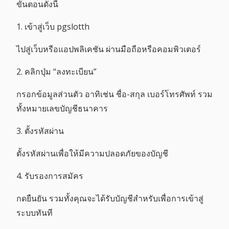
ขั้นตอนดังนี้
1. เข้าสู่เว็บ pgslotth
ไปสู่เว็บหรือแอปพลิเคชัน ผ่านมือถือหรือคอมพิวเตอร์
2. คลิกปุ่ม “ลงทะเบียน”
กรอกข้อมูลส่วนตัว อาทิเช่น ชื่อ-สกุล เบอร์โทรศัพท์ รวม
ทั้งหมายเลขบัญชีธนาคาร
3. ตั้งรหัสผ่าน
ตั้งรหัสผ่านเพื่อให้มีความปลอดภัยของบัญชี
4. รับรองการสมัคร
กดยืนยัน รวมทั้งคุณจะได้รับบัญชีสำหรับเพื่อการเข้าสู่
ระบบทันที