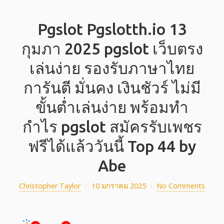
Pgslot Pgslotth.io 13
กุมภา 2025 pgslot เว็บตรง
เล่นง่าย รองรับภาษาไทย
การันตี มั่นคง เงินชัวร์ ไม่มี
ขั้นต่ำเล่นง่าย พร้อมทำ
กำไร pgslot สมัครรับเพชร
ฟรีได้แล้ววันนี้ Top 44 by
Abe
Christopher Taylor
·
10 มกราคม 2025
·
No Comments