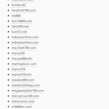
london45
london6789.com
lot888
luis16888.com
luke999.net
lux555.net
m4newonline.com
m4newonline.com
mac1bet789.com
macau69
macau888.win
marinapluss.com
mario678
mario678.info
medee989.com
meekin365day.com
megawaysbet789.com
mercyrosa168.com
mexicanoo.com
mfj889xx.com