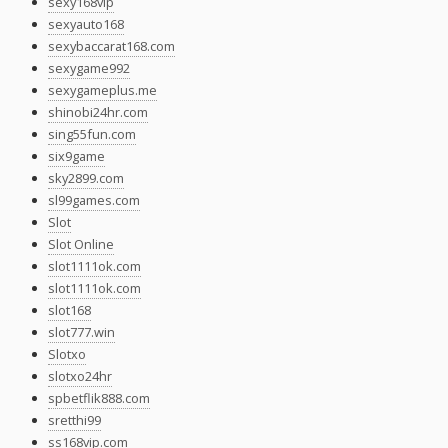
sexy168vip
sexyauto168
sexybaccarat168.com
sexygame992
sexygameplus.me
shinobi24hr.com
sing55fun.com
six9game
sky2899.com
sl99games.com
Slot
Slot Online
slot1111ok.com
slot1111ok.com
slot168
slot777.win
Slotxo
slotxo24hr
spbetflik888.com
sretthi99
ss168vip.com