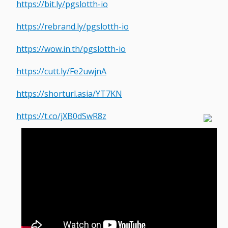
https://bit.ly/pgslotth-io
https://rebrand.ly/pgslotth-io
https://wow.in.th/pgslotth-io
https://cutt.ly/Fe2uwjnA
https://shorturl.asia/YT7KN
https://t.co/jXB0dSwR8z