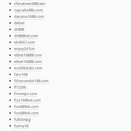
chinatown888.win
cupcake88x.com
daruma1688.com
debet
dr888
dr888bet.com
ek4567.com
enjoy24.fun
etbet16888.com
etbet16888.com
eu369clubs.com
faro168
fcharoenkit168.com
ff123th
finnivips.com
fizz169bet.com
fox689ok.com
fox689ok.com
fullslotpg
funny18