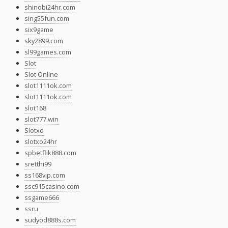
shinobi24hr.com
sing55fun.com
six9game
sky2899.com
sl99games.com
Slot
Slot Online
slot1111ok.com
slot1111ok.com
slot168
slot777.win
Slotxo
slotxo24hr
spbetflik888.com
sretthi99
ss168vip.com
ssc915casino.com
ssgame666
ssru
sudyod888s.com