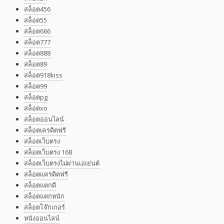
สล็อต456
สล็อต55
สล็อต666
สล็อต777
สล็อต888
สล็อต89
สล็อต918kiss
สล็อต99
สล็อตpg
สล็อตxo
สล็อตออนไลน์
สล็อตเครดิตฟรี
สล็อตเว็บตรง
สล็อตเว็บตรง 168
สล็อตเว็บตรงไม่ผ่านเอเย่นต์
สล็อตเเครดิตฟรี
สล็อตแตกดี
สล็อตแตกหนัก
สล็อตโจ๊กเกอร์
หนังออนไลน์