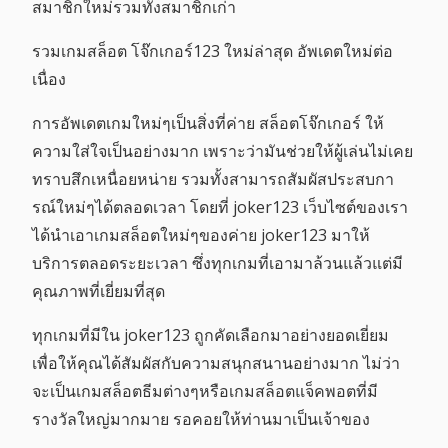
สมาชิกใหม่รวมทั้งสมาชิกเก่า
รวมเกมสล็อต โจ๊กเกอร์123 ใหม่ล่าสุด อัพเดตใหม่ต่อ
เนื่อง
การอัพเดตเกมใหม่ๆเป็นสิ่งที่ค่าย สล็อตโจ๊กเกอร์ ให้
ความใส่ใจเป็นอย่างมาก เพราะว่ามันช่วยให้ผู้เล่นไม่เคย
ทราบสึกเหนื่อยหน่าย รวมทั้งสามารถสัมผัสประสบกา
รณ์ใหม่ๆได้ตลอดเวลา โดยที่ joker123 เว็บไซต์ของเรา
ได้นำเอาเกมสล็อตใหม่ๆของค่าย joker123 มาให้
บริการตลอดระยะเวลา ซึ่งทุกเกมที่เอามาล้วนแล้วแต่มี
คุณภาพที่เยี่ยมที่สุด
ทุกเกมที่มีใน joker123 ถูกคัดเลือกมาอย่างยอดเยี่ยม
เพื่อให้คุณได้สัมผัสกับความสนุกสนานอย่างมาก ไม่ว่า
จะเป็นเกมสล็อตธีมต่างๆหรือเกมสล็อตแจ็คพอตที่มี
รางวัลใหญ่มากมาย รอคอยให้ท่านมาเป็นเจ้าของ