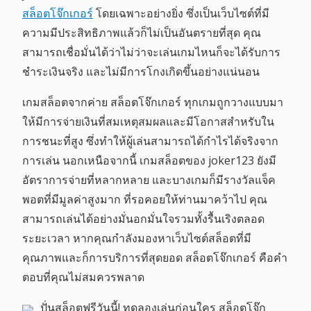
สล็อตโจ๊กเกอร์
โดยเฉพาะอย่างยิ่ง ซึ่งเป็นเว็บไซต์ที่มี
ความมีประสิทธิภาพแล้วก็ไม่เป็นอันตรายที่สุด คุณ
สามารถเชื่อมั่นได้ว่าไม่ว่าจะเล่นเกมไหนก็จะได้รับการ
ชำระเงินจริง และไม่มีการโกงเกิดขึ้นอย่างแน่นอน
เกมสล็อตจากค่าย สล็อตโจ๊กเกอร์ ทุกเกมถูกวางแบบมา
ให้มีการจ่ายเงินที่สมเหตุสมผลและมีโอกาสสำหรับใน
การชนะที่สูง ซึ่งทำให้ผู้เล่นสามารถได้กำไรได้จริงจาก
การเล่น นอกเหนือจากนี้ เกมสล็อตของ joker123 ยังมี
อัตราการจ่ายที่หลากหลาย และบางเกมก็มีรางวัลแจ็ค
พอตที่มีมูลค่าสูงมาก ที่รอคอยให้ท่านมาคว้าไป คุณ
สามารถเล่นได้อย่างมั่นอกมั่นใจรวมทั้งรื้นเริงตลอด
ระยะเวลา หากคุณกำลังมองหาเว็บไซต์สล็อตที่มี
คุณภาพและก็การบริการที่สุดยอด สล็อตโจ๊กเกอร์ คือคำ
ตอบที่คุณไม่สมควรพลาด
ปั่นสล็อตฟรีวันนี้! ทดลองเล่นก่อนใคร สล็อตโจ๊ก