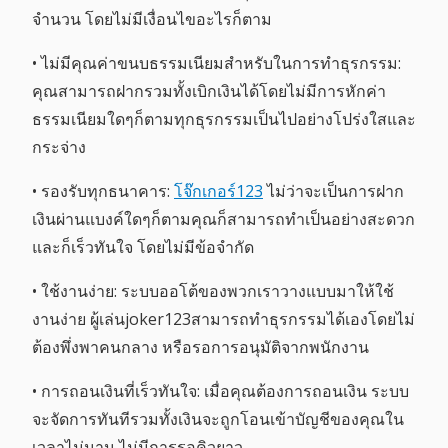
จำนวน โดยไม่มีเงื่อนไขอะไรก็ตาม
• ไม่มีคุณค่าขนบธรรมเนียมสำหรับในการทำธุรกรรม:
คุณสามารถฝากรวมทั้งเบิกเงินได้โดยไม่มีการหักค่า
ธรรมเนียมใดๆก็ตามทุกธุรกรรมเป็นไปอย่างโปร่งใสและ
กระจ่าง
• รองรับทุกธนาคาร:
โจ๊กเกอร์123
ไม่ว่าจะเป็นการฝาก
เงินผ่านแบงค์ใดๆก็ตามคุณก็สามารถทำเป็นอย่างสะดวก
และก็เร็วทันใจ โดยไม่มีข้อจำกัด
• ใช้งานง่าย: ระบบออโต้ของพวกเราวางแบบมาให้ใช้
งานง่าย ผู้เล่นjoker123สามารถทำธุรกรรมได้เองโดยไม่
ต้องพึ่งพาคนกลาง หรือรอการอนุมัติจากพนักงาน
• การถอนเงินที่เร็วทันใจ: เมื่อคุณต้องการถอนเงิน ระบบ
จะจัดการทันทีรวมทั้งเงินจะถูกโอนเข้าบัญชีของคุณใน
เวลาไม่นาน ไม่มีการรอคิวยาว