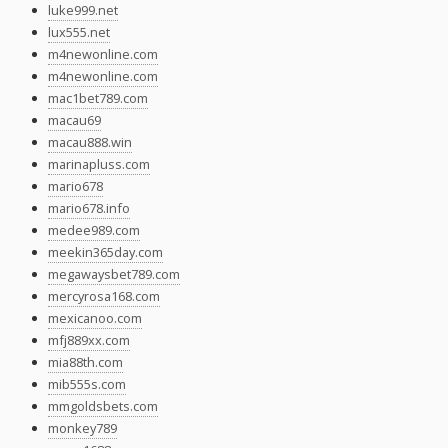
luke999.net
lux555.net
m4newonline.com
m4newonline.com
mac1bet789.com
macau69
macau888.win
marinapluss.com
mario678
mario678.info
medee989.com
meekin365day.com
megawaysbet789.com
mercyrosa168.com
mexicanoo.com
mfj889xx.com
mia88th.com
mib555s.com
mmgoldsbets.com
monkey789