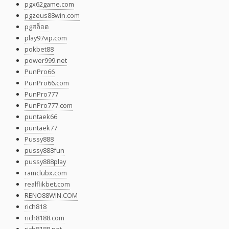
pgx62game.com
pgzeus88win.com
pgสล็อต
play97vip.com
pokbet88
power999.net
PunPro66
PunPro66.com
PunPro777
PunPro777.com
puntaek66
puntaek77
Pussy888
pussy888fun
pussy888play
ramclubx.com
realflikbet.com
RENO88WIN.COM
rich818
rich8188.com