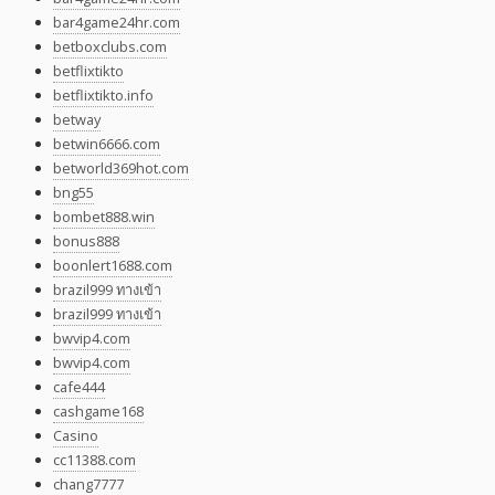
bar4game24hr.com
betboxclubs.com
betflixtikto
betflixtikto.info
betway
betwin6666.com
betworld369hot.com
bng55
bombet888.win
bonus888
boonlert1688.com
brazil999 ทางเข้า
brazil999 ทางเข้า
bwvip4.com
bwvip4.com
cafe444
cashgame168
Casino
cc11388.com
chang7777