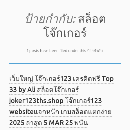
ป้ายกำกับ:
สล็อต
โจ๊กเกอร์
1 posts have been filed under this ป้ายกำกับ.
เว็บใหญ่ โจ๊กเกอร์123 เครดิตฟรี Top
33 by Ali สล็อตโจ๊กเกอร์
joker123ths.shop โจ๊กเกอร์123
websiteแจกหนัก เกมสล็อตแตกง่าย
2025 ล่าสุด 5 MAR 25 พนัน