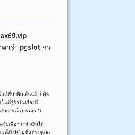
ax69.vip
บาคาร่า pgslot กา
ี่น่าตื่นเต้นแล้วก็คุ้ม
ที่รู้จักในเรื่องที่
ประสบการณ์ การเล่นกับ
หรับเพื่อการทำเงินได้
รวมทั้งโปรโมชั่นต่างๆและ