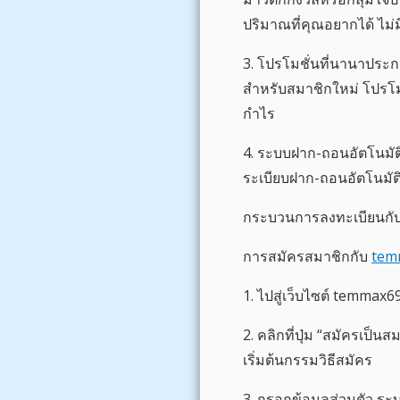
ปริมาณที่คุณอยากได้ ไม่ม
3. โปรโมชั่นที่นานาประกา
สำหรับสมาชิกใหม่ โปรโมช
กำไร
4. ระบบฝาก-ถอนอัตโนมัติ
ระเบียบฝาก-ถอนอัตโนมัติที
กระบวนการลงทะเบียนกั
การสมัครสมาชิกกับ
tem
1. ไปสู่เว็บไซต์ temmax6
2. คลิกที่ปุ่ม “สมัครเป็นส
เริ่มต้นกรรมวิธีสมัคร
3. กรอกข้อมูลส่วนตัว ระบ