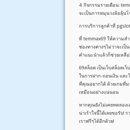
4. กิจกรรมรายเดือน: temm
จะเป็นการหมุนวงล้อลุ้นโช
การบริการลูกค้าที่ pgslot
ที่ temmax69 ให้ความสำ
ช่องทางต่างๆไม่ว่าจะเป็น
คำแนะนำแล้วก็ช่วยเหลือ
69สล็อต เป็นเว็บสล็อตเว
ในการฝาก-ถอนเงิน และโปร
ที่คุณอยากได้ ด้วยเกมที่
เหมือนอย่างแน่นอน
หากคุณยังไม่เคยทดลองเล
น่าเร้าใจนี้ได้เลยขอรับ!
เราฟรีๆได้อีกด้วย!