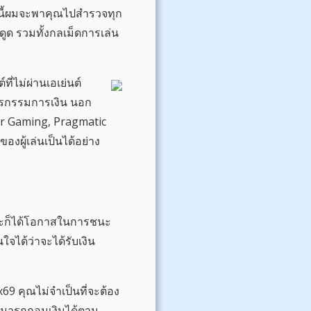
หานี้ผมจะพาคุณไปสำรวจทุก
ูด รวมทั้งกลเม็ดการเล่น
ี่ไม่ผ่านเอเย่นต์
ธุรกรรมการเงิน นอก
ker Gaming, Pragmatic
องผู้เล่นเป็นได้อย่าง
น และก็ได้โอกาสในการชนะ
ใจได้ว่าจะได้รับเงิน
ax69 คุณไม่จำเป็นที่จะต้อง
ณสามารถถอนเงินได้ตาม