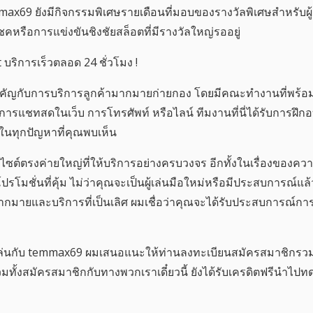
ax69 ยังมีกิจกรรมพิเศษรายเดือนที่มอบของรางวัลพิเศษสำหรับผู้เล
คหรือการแข่งขันชิงชัยสล็อตที่มีรางวัลใหญ่รออยู่
 บริการเร็วตลอด 24 ชั่วโมง !
คัญกับการบริการลูกค้ามากมายก่ายกอง โดยมีคณะทำงานที่พร้อม
การแชทสดในเว็บ การโทรศัพท์ หรือไลน์ ทีมงานที่นี่ได้รับการฝึกอ
ในทุกปัญหาที่คุณพบเห็น
็บไซต์ตรงค่ายใหญ่ที่ให้บริการอย่างครบวงจร อีกทั้งในเรื่องของ
โมชั่นที่คุ้ม ไม่ว่าคุณจะเป็นผู้เล่นมือใหม่หรือมีประสบการณ์แล
มากมายและบริการที่เป็นเลิศ ผมเชื่อว่าคุณจะได้รับประสบการณ์การ
่นกับ temmax69 ผมเสนอแนะให้ท่านลงทะเบียนสมัครสมาชิกรวมทั้
 รวมทั้งสมัครสมาชิกกับทางพวกเราเดี๋ยวนี้ ยังได้รับเครดิตฟรีนำ