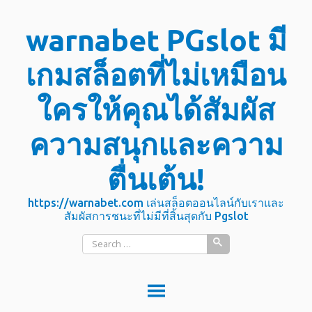
Skip
warnabet PGslot มี
to
content
เกมสล็อตที่ไม่เหมือน
ใครให้คุณได้สัมผัส
ความสนุกและความ
ตื่นเต้น!
https://warnabet.com เล่นสล็อตออนไลน์กับเราและ
สัมผัสการชนะที่ไม่มีที่สิ้นสุดกับ Pgslot
Search
for: