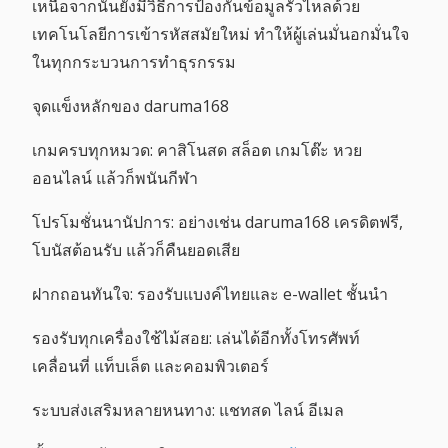
เหนือจากนั้นยังมีวิธีการป้องกันข้อมูลรั่วไหลด้วย
เทคโนโลยีการเข้ารหัสสมัยใหม่ ทำให้ผู้เล่นมั่นอกมั่นใจ
ในทุกกระบวนการทำธุรกรรม
จุดแข็งหลักของ daruma168
เกมครบทุกหมวด: คาสิโนสด สล็อต เกมโต๊ะ หวย
ออนไลน์ แล้วก็พนันกีฬา
โปรโมชั่นนานัปการ: อย่างเช่น daruma168 เครดิตฟรี,
โบนัสต้อนรับ แล้วก็คืนยอดเสีย
ฝากถอนทันใจ: รองรับแบงค์ไทยและ e-wallet ชั้นนำ
รองรับทุกเครื่องใช้ไม้สอย: เล่นได้อีกทั้งโทรศัพท์
เคลื่อนที่ แท็บเล็ต และคอมพิวเตอร์
ระบบส่งเสริมหลายหนทาง: แชทสด ไลน์ อีเมล