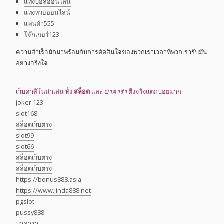
แทงบอลออนไลน์
แทงหวยออนไลน์
แพนด้า555
โจ๊กเกอร์123
ความสำเร็จมักมาพร้อมกับการตัดสินใจของพวกเราเวลาที่พวกเรารับมัน
อย่างจริงใจ
เว็บคาสิโนน่าเล่น ทั้ง
สล็อต
และ
บาคาร่า
ตึงจริงแตกบ่อยมาก
joker 123
slot168
สล็อตเว็บตรง
slot99
slot66
สล็อตเว็บตรง
สล็อตเว็บตรง
https://bonus888.asia
https://www.jinda888.net
pgslot
pussy888
บาคาร่า