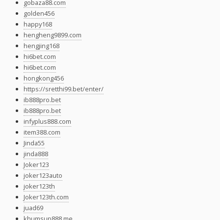
gobaza88.com
golden456
happy168
hengheng9899.com
hengjing168
hi6bet.com
hi6bet.com
hongkong456
https://sretthi99.bet/enter/
ib888pro.bet
ib888pro.bet
infyplus888.com
item388.com
Jinda55
jinda888
Joker123
joker123auto
joker123th
Joker123th.com
juad69
khumsup888.me