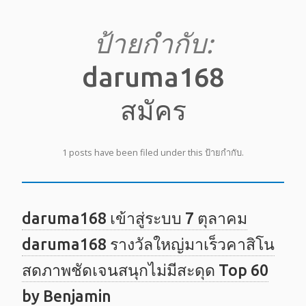
ป้ายกำกับ:
daruma168
สมัคร
1 posts have been filed under this ป้ายกำกับ.
daruma168 เข้าสู่ระบบ 7 ตุลาคม
daruma168 รางวัลใหญ่มาเร็วคาสิโน
สดภาพชัดเจนสนุกไม่มีสะดุด Top 60
by Benjamin