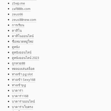
z5vip.me
zaf888s.com
zeus66
zeus88new.com
การเรียน
คาสิโน
คาสิโนออนไลน์
ชื่อหมวดหมู่ใหม่
ดูหนัง
ดูหนังออนไลน์
ดูหนังออนไลน์ 2023
ถูกหวย88
ทดลองเล่นสล็อต
ทางเข้า pg slot
ทางเข้า Sexy168
ทางเข้าpg
บาคาร่า
บาคาร่า168
บาคาร่าออนไลน์
บาคาร่าเว็บตรง