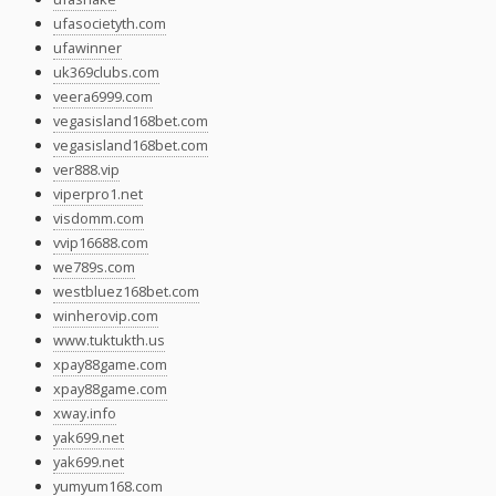
ufasocietyth.com
ufawinner
uk369clubs.com
veera6999.com
vegasisland168bet.com
vegasisland168bet.com
ver888.vip
viperpro1.net
visdomm.com
vvip16688.com
we789s.com
westbluez168bet.com
winherovip.com
www.tuktukth.us
xpay88game.com
xpay88game.com
xway.info
yak699.net
yak699.net
yumyum168.com