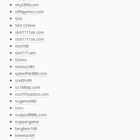
sky2899.com
sl99games.com
Slot
Slot Online
slot1111ok.com
slot1111ok.com
slot168
slot777.win
Slotxo
slotxo24hr
spbetflik888.com
sretthi99
ss168vip.com
ssc915casino.com
ssgame666
ssru
sudyod888s.com
suppergame
tangtem168
temmax69