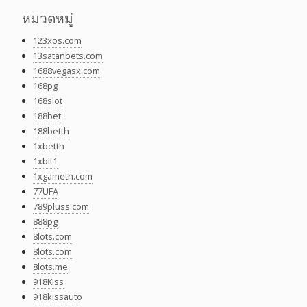
หมวดหมู่
123xos.com
13satanbets.com
1688vegasx.com
168pg
168slot
188bet
188betth
1xbetth
1xbit1
1xgameth.com
77UFA
789pluss.com
888pg
8lots.com
8lots.com
8lots.me
918Kiss
918kissauto