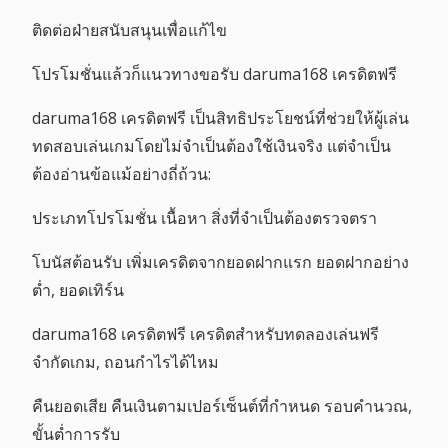
ติดต่อฝ่ายสนับสนุนเพื่อแก้ไข
โปรโมชั่นแล้วก็แนวทางขอรับ daruma168 เครดิตฟรี
daruma168 เครดิตฟรี เป็นสิทธิประโยชน์ที่ช่วยให้ผู้เล่น
ทดสอบเล่นเกมโดยไม่จำเป็นต้องใช้เงินจริง แต่จำเป็น
ต้องอ่านข้อแม้อย่างถี่ถ้วน:
ประเภทโปรโมชั่น เนื้อหา สิ่งที่จำเป็นต้องตรวจตรา
โบนัสต้อนรับ เพิ่มเครดิตจากยอดฝากแรก ยอดฝากอย่าง
ต่ำ, ยอดเทิร์น
daruma168 เครดิตฟรี เครดิตสำหรับทดลองเล่นฟรี
จำกัดเกม, ถอนกำไรได้ไหม
คืนยอดเสีย คืนเงินตามเปอร์เซ็นต์ที่กำหนด รอบคำนวณ,
ขั้นต่ำการรับ