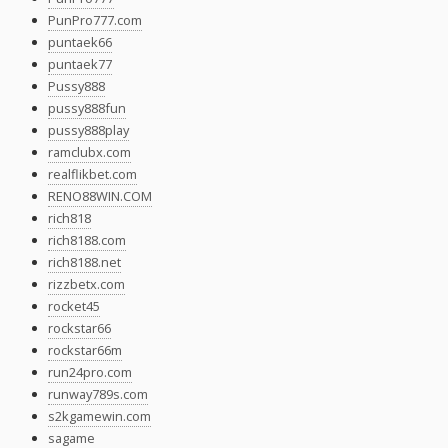
PunPro777.com
puntaek66
puntaek77
Pussy888
pussy888fun
pussy888play
ramclubx.com
realflikbet.com
RENO88WIN.COM
rich818
rich8188.com
rich8188.net
rizzbetx.com
rocket45
rockstar66
rockstar66m
run24pro.com
runway789s.com
s2kgamewin.com
sagame