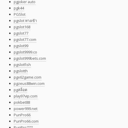
pgjoker auto
pgk44
PGSlot
pgslot ทางเข้า
pgslot168
pgslot77
pgslot77.com
pgslot99
pgslot9999.co
pgslot999bets.com
pgslotfish
pgslotth
pgx62game.com
pgzeus88win.com
pgสล็อต
play97vip.com
pokbet88
power999.net
PunPro66
PunPro66.com
PunPro777