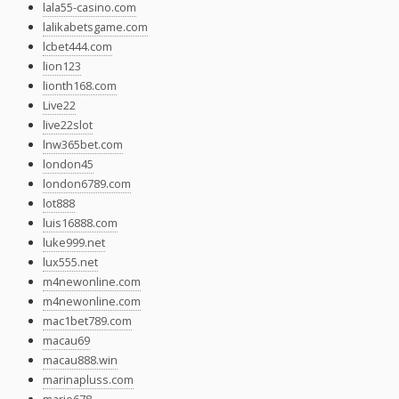
lala55-casino.com
lalikabetsgame.com
lcbet444.com
lion123
lionth168.com
Live22
live22slot
lnw365bet.com
london45
london6789.com
lot888
luis16888.com
luke999.net
lux555.net
m4newonline.com
m4newonline.com
mac1bet789.com
macau69
macau888.win
marinapluss.com