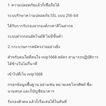
1. ความปลอดภัยแล้วก็เชื่อถือได้
ระบบรักษาความปลอดภัย SSL แบบ 256-bit
ได้รับการรับรองจากองค์กรคาสิโนสากล
ระบบฝากถอนอัตโนมัติ ไม่มีขั้นต่ำ
2. กระบวนการสมัครง่ายอย่างยิ่ง
สำหรับคนใดที่สนใจ vvip1668 สมัคร สามารถปฏิบัติการ
ได้ข้างในไม่กี่นาที
เข้าไปที่เว็บ vvip1668
กรอกข้อมูลพื้นฐาน อย่างเช่น หมายเลขโทรศัพท์ ชื่อ-
นามสกุล และก็บัญชีธนาคาร
รับรองตัวตน แล้วก็เริ่มเล่นได้ในทันที