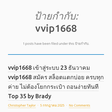
ป้ายกำกับ:
vvip1668
1 posts have been filed under this ป้ายกำกับ.
vvip1668 เข้าสู่ระบบ 23 ธันวาคม
vvip1668 สมัคร สล็อตแตกบ่อย ครบทุก
ค่าย ไม่ต้องโยกกระเป๋า ถอนง่ายทันที
Top 35 by Brady
Christopher Taylor
·
5 กรกฎาคม 2025
·
No Comments