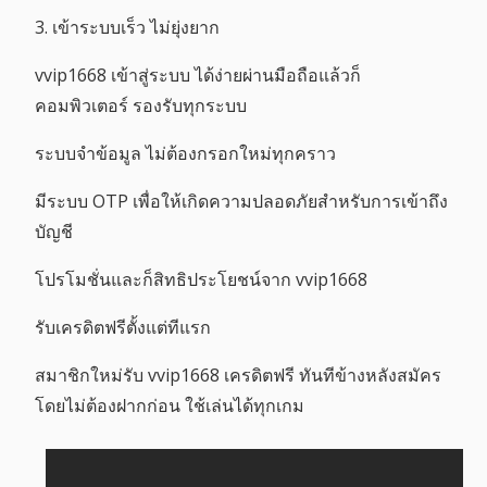
3. เข้าระบบเร็ว ไม่ยุ่งยาก
vvip1668 เข้าสู่ระบบ ได้ง่ายผ่านมือถือแล้วก็
คอมพิวเตอร์ รองรับทุกระบบ
ระบบจำข้อมูล ไม่ต้องกรอกใหม่ทุกคราว
มีระบบ OTP เพื่อให้เกิดความปลอดภัยสำหรับการเข้าถึง
บัญชี
โปรโมชั่นและก็สิทธิประโยชน์จาก vvip1668
รับเครดิตฟรีตั้งแต่ทีแรก
สมาชิกใหม่รับ vvip1668 เครดิตฟรี ทันทีข้างหลังสมัคร
โดยไม่ต้องฝากก่อน ใช้เล่นได้ทุกเกม