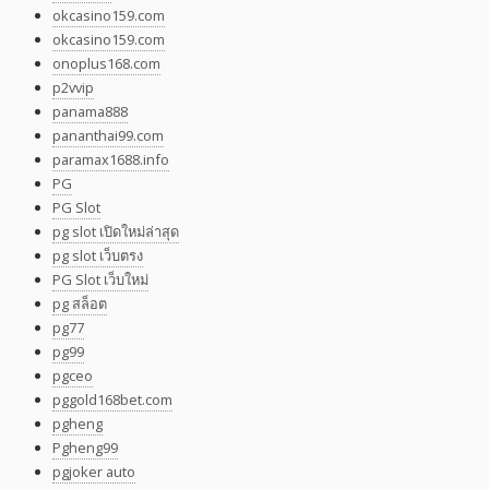
okcasino159.com
okcasino159.com
onoplus168.com
p2vvip
panama888
pananthai99.com
paramax1688.info
PG
PG Slot
pg slot เปิดใหม่ล่าสุด
pg slot เว็บตรง
PG Slot เว็บใหม่
pg สล็อต
pg77
pg99
pgceo
pggold168bet.com
pgheng
Pgheng99
pgjoker auto