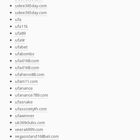
udee365day.com
udee365day.com
ufa
ufa11k
ufa89
ufa9r
ufabet
ufabombx
ufad168.com
ufad168.com
ufaheno88.com
ufam11.com
ufanance
ufanance789.com
ufasnake
ufasocietyth.com
ufawinner
uk369clubs.com
veera6999.com
vegasisland168bet.com