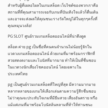
สำหรับผู้ที่เผลอไผลในเกมสล็อต เว็บไซต์ของพวกเราคือ
สถานที่ที่คุณสามารถเจอกับเกมที่บันเทิงใจแล้วก็ตื่นเต้น
และอาจจะส่งผลให้คุณชนะรางวัลใหญ่ได้ในทุกๆครั้งที่
คุณหมุนวงล้อ!
PG SLOT ศูนย์รวมเกมสล็อตออนไลน์ที่น่าดึงดูด
สล็อต ค่าย pg เป็นชื่อที่คนคนจำนวนไม่น้อยรู้จักใน
แวดวงเกมสล็อตออนไลน์ ด้วยเกมที่มาพร้อมกราฟิกที่
สวยสดงดงามและโบนัสที่มากมาย ทำให้เป็นที่ชื่นชอบ
ในแวดวงนักเสี่ยงโชคออนไลน์ โดยเฉพาะใน
ประเทศไทย
pg เป็นศูนย์รวมเกมสล็อตที่ใหญ่ที่สุด มีความมากมาย
หลากหลายของเกมให้เลือกเล่นตามความรู้สึกชื่นชอบ
ไม่ว่าคุณจะประทับใจเกมที่มีธีมสวย เสี่ยงอันตราย หรือ
แม้แต่เกมที่มาพร้อมโบนัสล้นหลามที่ท้าให้ท่านชนะ