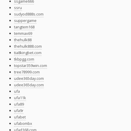
ssgame666
ssru
sudyod888s.com
suppergame
tangtem168
temmax69
thehulk88
thehulk888.com
tia8kingbet.com
tkbpgg.com
topstar359win.com
tree78999.com
udee365day.com
udee365day.com
ufa
ufa11k
ufa89
ufa9r
ufabet
ufabombx
ufad168.com