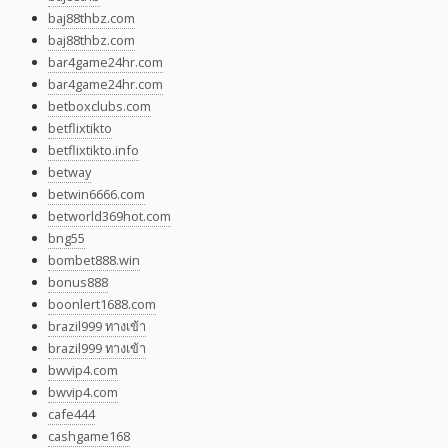
baj88thbz.com
baj88thbz.com
bar4game24hr.com
bar4game24hr.com
betboxclubs.com
betflixtikto
betflixtikto.info
betway
betwin6666.com
betworld369hot.com
bng55
bombet888.win
bonus888
boonlert1688.com
brazil999 ทางเข้า
brazil999 ทางเข้า
bwvip4.com
bwvip4.com
cafe444
cashgame168