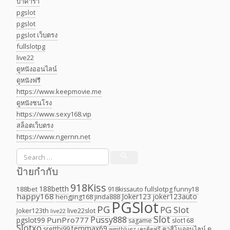
บาคาร่า
pgslot
pgslot
pgslot เว็บตรง
fullslotpg
live22
ดูหนังออนไลน์
ดูหนังฟรี
https://www.keepmovie.me
ดูหนังชนโรง
https://www.sexy168.vip
สล็อตเว็บตรง
https://www.ngernn.net
Search
for:
ป้ายกำกับ
918Kiss
188betth
188bet
918kissauto
fullslotpg
funny18
happy168
Joker123
joker123auto
hengjing168
jinda888
PGSlot
PG
PG Slot
Joker123th
live22slot
live22
Slot
Pussy888
PunPro777
pgslot99
sagame
slot168
Slotxo
temmax69
sretthi99
คาสิโนออนไลน์
ดู
westbluez เครดิตฟรี