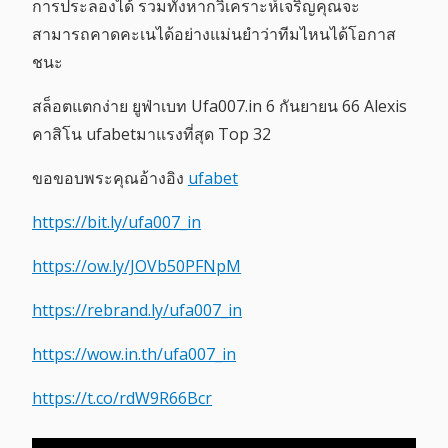
การประลองได้ รวมทั้งหากวิเคราะห์เจริญคุณจะ
สามารถคาดคะเนได้อย่างแม่นยำว่าทีมไหนได้โอกาส
ชนะ
สล็อตแตกง่าย ยูฟ่าเบท Ufa007.in 6 กันยายน 66 Alexis
คาสิโน ufabetมาแรงที่สุด Top 32
ขอขอบพระคุณอ้างอิง
ufabet
https://bit.ly/ufa007_in
https://ow.ly/JOVb50PFNpM
https://rebrand.ly/ufa007_in
https://wow.in.th/ufa007_in
https://t.co/rdW9R66Bcr