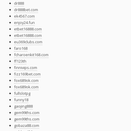
dr888
dr888bet.com
ek4567.com
enjoy24.fun
etbet16888.com
etbet16888.com
eu369clubs.com
faro168
fcharoenkit168.com
ff123th
finnivips.com
fizz169bet.com
fox689ok.com
fox689ok.com
fullslotpg
funny18
gaojing888
gem99ths.com
gem99ths.com
gobaza88.com