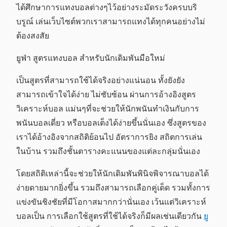
ได้ศึกษาการแทงบอลต่างๆไว้อย่างระมัดระวังครบบริ
บรูณ์ เล่นเว็บไซต์พวกเราสามารถแทงได้ทุกคนอย่างไม่
ต้องสงสัย
ยูฟ่า สูตรแทงบอล สำหรับนักเดิมพันมือใหม่
เป็นสูตรที่สามารถใช้ได้จริงอย่างแน่นอน ทั้งยังยัง
สามารถเข้าใจได้ง่าย ไม่ซับซ้อน ผ่านการอ้างอิงสูตร
วิเคราะห์บอล แม่นๆที่จะช่วยให้นักพนันทำเงินกับการ
พนันบอลเดี่ยว หรือบอลเต็งได้ง่ายขึ้นนั่นเอง ซึ่งสูตรของ
เราได้อ้างอิงจากสถิติย้อนไป อัตราการยิง สถิตการเล่น
ในบ้าน รวมถึงชั้นตารางคะแนนของแต่ละกลุ่มนั่นเอง
โดยสถิติเหล่านี้จะช่วยให้นักเดิมพันพินิจพิจารณาบอลได้
ง่ายดายมากยิ่งขึ้น รวมถึงสามารถเลือกคู่เด็ด รวมทั้งการ
แข่งขันชิงชัยที่มีโอกาสมากกว่านั่นเอง เว้นแต่วิเคราะห์
บอลเป็น การเลือกใช้สูตรที่ใช้ได้จริงก็มีผลเช่นเดียวกัน
ยู