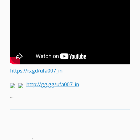
https://is.gd/ufa007_in
http://gg.gg/ufa007_in
…