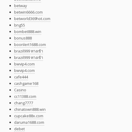
betway
betwin6666.com
betworld369hot.com
bng55
bombet888.win
bonus888
boonlert1688.com
brazil999 ทางเข้า
brazil999 ทางเข้า
bwvip4.com
bwvip4.com
cafe444
cashgame168
Casino
cc11388.com
chang7777
chinatown888.win
cupcake88x.com
daruma1688.com
debet