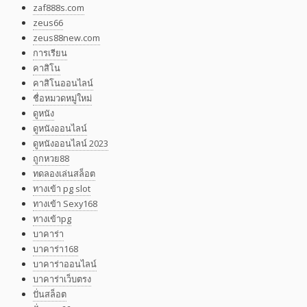
zaf888s.com
zeus66
zeus88new.com
การเรียน
คาสิโน
คาสิโนออนไลน์
ชื่อหมวดหมู่ใหม่
ดูหนัง
ดูหนังออนไลน์
ดูหนังออนไลน์ 2023
ถูกหวย88
ทดลองเล่นสล็อต
ทางเข้า pg slot
ทางเข้า Sexy168
ทางเข้าpg
บาคาร่า
บาคาร่า168
บาคาร่าออนไลน์
บาคาร่าเว็บตรง
ปั่นสล็อต