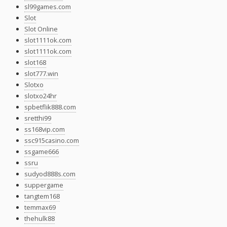
sl99games.com
Slot
Slot Online
slot1111ok.com
slot1111ok.com
slot168
slot777.win
Slotxo
slotxo24hr
spbetflik888.com
sretthi99
ss168vip.com
ssc915casino.com
ssgame666
ssru
sudyod888s.com
suppergame
tangtem168
temmax69
thehulk88