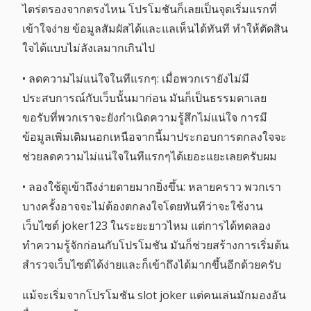
ไตร่ตรองจากตรงไหน โปรโมชันก็เลยเป็นจุดเริ่มแรกที่
เข้าใจง่าย ข้อมูลสัมผัสได้และแลเห็นได้ทันที ทำให้ตัดสิน
ใจได้แบบไม่ลังเลมากเกินไป
• ลดความไม่แน่ใจในทีแรกๆ: เมื่อพวกเรายังไม่มี
ประสบการณ์กับเว็บนั้นมาก่อน มันก็เป็นธรรมดาเลย
ขอรับที่พวกเราจะยังกำเนิดความรู้สึกไม่แน่ใจ การมี
ข้อมูลเพิ่มเติมนอกเหนือจากนี้มาประกอบการตกลงใจจะ
ช่วยลดความไม่แน่ใจในทีแรกๆได้เยอะแยะเลยครับผม
• ลองใช้ดูเข้าถึงง่ายดายมากยิ่งขึ้น: หลายคราว พวกเรา
บางครั้งอาจจะไม่ต้องตกลงใจโดยทันทีว่าจะใช้งาน
เว็บไซต์ joker123 ในระยะยาวไหม แต่การได้ทดลอง
ทำความรู้จักก่อนกับโปรโมชัน มันก็ช่วยสร้างการเริ่มต้น
สำรวจเว็บไซต์ได้ง่ายและก็เข้าถึงได้มากขึ้นอีกด้วยครับ
แม้จะเริ่มจากโปรโมชัน slot joker แต่คนเล่นมักมองอัน