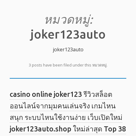
หมวดหมู่:
joker123auto
joker123auto
3 posts have been filed under this หมวดหมู่.
casino online joker123 รีวิวสล็อต
ออนไลน์จากมุมคนเล่นจริง เกมไหน
สนุก ระบบไหนใช้งานง่าย เว็บเปิดใหม่
joker123auto.shop ใหม่ล่าสุด Top 38