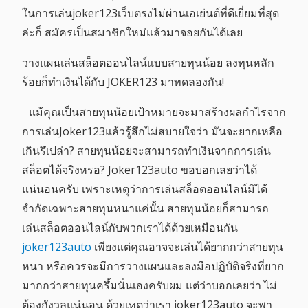
ในการเล่นjoker123เว็บตรงไม่ผ่านเอเย่นต์ที่ดีเยี่ยมที่สุด
ล่ะก็ สมัครเป็นสมาชิกใหม่แล้วมาจอยกันได้เลย
วางแผนเล่นสล็อตออนไลน์แบบสายทุนน้อย ลงทุนหลัก
ร้อยก็ทำเงินได้กับ JOKER123 มาทดลองกัน!
แม้คุณเป็นสายทุนน้อยเป้าหมายจะมาสร้างผลกำไรจาก
การเล่นJoker123แล้วรู้สึกไม่สบายใจว่า มันจะยากเหลือ
เกินรึเปล่า? สายทุนน้อยจะสามารถทำเงินจากการเล่น
สล็อตได้จริงหรอ? Joker123auto ขอบอกเลยว่าได้
แน่นอนครับ เพราะเหตุว่าการเล่นสล็อตออนไลน์มิได้
จำกัดเฉพาะสายทุนหนาแค่นั้น สายทุนน้อยก็สามารถ
เล่นสล็อตออนไลน์กับพวกเราได้ด้วยเหมือนกัน
joker123auto
เพียงแต่คุณอาจจะเล่นได้ยากกว่าสายทุน
หนา หรือควรจะมีการวางแผนและลงมือปฏิบัติจริงที่ยาก
มากกว่าสายทุนครึ้มนั่นเองครับผม แต่ว่าบอกเลยว่า ไม่
ต้องกังวลแน่นอน ด้วยเหตุว่าเรา joker123auto จะพา