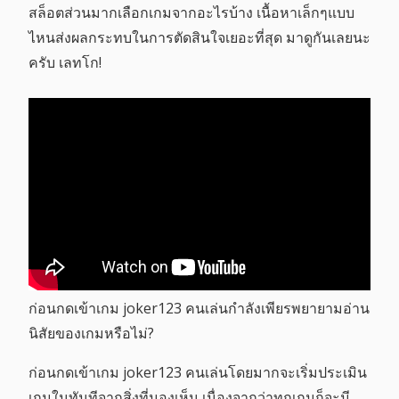
สล็อตส่วนมากเลือกเกมจากอะไรบ้าง เนื้อหาเล็กๆแบบ
ไหนส่งผลกระทบในการตัดสินใจเยอะที่สุด มาดูกันเลยนะ
ครับ เลทโก!
ก่อนกดเข้าเกม joker123 คนเล่นกำลังเพียรพยายามอ่าน
นิสัยของเกมหรือไม่?
ก่อนกดเข้าเกม joker123 คนเล่นโดยมากจะเริ่มประเมิน
เกมในทันทีจากสิ่งที่มองเห็น เนื่องจากว่าทุกเกมก็จะมี