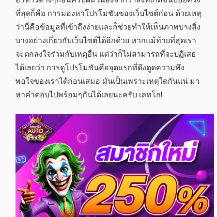
ที่สุดก็คือ การมองหาโปรโมชันของเว็บไซต์ก่อน ด้วยเหตุ
ว่านี่คือข้อมูลที่เข้าถึงง่ายและก็ช่วยทำให้เห็นภาพบางสิ่ง
บางอย่างเกี่ยวกับเว็บไซต์ได้อีกด้วย หากแม้ท้ายที่สุดเรา
จะตกลงใจร่วมกับเหตุอื่น แต่ว่าก็ไม่สามารถที่จะปฏิเสธ
ได้เลยว่า การดูโปรโมชันคือจุดแรกที่ดึงดูดความพึง
พอใจของเราได้ก่อนเสมอ มันเป็นเพราะเหตุใดกันแน่ มา
หาคำตอบไปพร้อมๆกันได้เลยนะครับ เลทโก!