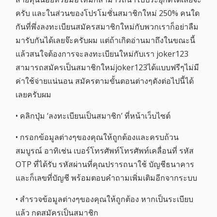
ครับ และในส่วนของโปรโมชั่นสมาชิกใหม่ 250% คนใด
กันที่พึ่งลงทะเบียนสมัครสมาชิกใหม่กับพวกเราก็อย่าลืม
มารับกันได้เลยจ๊ะครับผม แต่ถ้าเกิดอ่านมาถึงในขณะนี้
แล้วสนใจต้องการจะลงทะเบียนใหม่กับเรา joker123
สามารถสมัครเป็นสมาชิกใหม่joker123ได้แบบฟรีๆไม่มี
ค่าใช้จ่ายแน่นอน สมัครตามขั้นตอนต่างๆดังต่อไปนี้ได้
เลยครับผม
• คลิกปุ่ม ‘ลงทะเบียนเป็นสมาชิก’ ที่หน้าเว็บไซต์
• กรอกข้อมูลต่างๆของคุณให้ถูกต้องและครบถ้วน
สมบูรณ์ อาทิเช่น เบอร์โทรศัพท์โทรศัพท์เคลื่อนที่ รหัส
OTP ที่ได้รับ รหัสผ่านที่คุณปรารถนาใช้ บัญชีธนาคาร
และก็เลขที่บัญชี พร้อมตอบคำถามเพิ่มเติมอีกจากระบบ
• สำรวจข้อมูลต่างๆของคุณให้ถูกต้อง หากเป็นระเบียบ
แล้ว กดสมัครเป็นสมาชิก