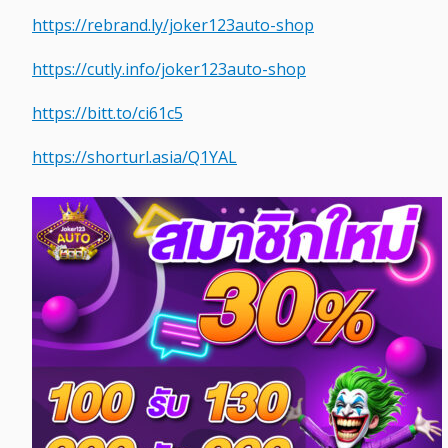
https://rebrand.ly/joker123auto-shop
https://cutly.info/joker123auto-shop
https://bitt.to/ci61c5
https://shorturl.asia/Q1YAL