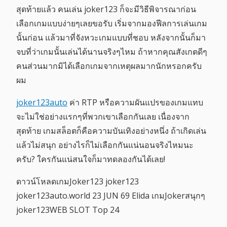
สุดท้ายแล้ว คนเล่น joker123 ก็จะมีวิธีพิจารณาก่อน
เลือกเกมแบบง่ายๆเลยขอรับ เริ่มจากมองฟีลการเล่นเกม
นั้นก่อน แล้วมาที่จังหวะเกมแบบที่ชอบ หลังจากนั้นก็มา
จบที่ว่าเกมนั้นเล่นได้นานจริงๆไหม ถ้าหากคุณสังเกตดีๆ
คนส่วนมากมิได้เลือกเกมจากเหตุผลมากนักหรอกครับ
ผม
joker123auto
ค่า RTP หรือความผันแปรของเกมแทบ
จะไม่ใช่อย่างแรกๆที่พวกเขาเลือกกันเลย เนื่องจาก
สุดท้าย เกมสล็อตก็คือความบันเทิงอย่างหนึ่ง ถ้าเกิดเล่น
แล้วไม่สนุก อย่างไรก็ไม่เลือกกันแน่นอนจริงไหมนะ
ครับ? ใครกันแน่สนใจก็มาทดลองกันได้เลย!
ดาวน์โหลดเกมJoker123 joker123
joker123auto.world 23 JUN 69 Elida เกมJokerสนุกๆ
joker123WEB SLOT Top 24