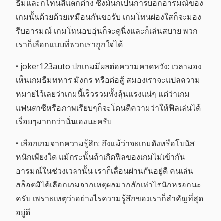
ธีมและก็โทนสีแตกต่าง ซึ่งมันก็เป็นการบอกอารมณ์ของ
เกมนั้นด้วยด้วยเหมือนกันขอรับ เกมโทนผ่องใสก็จะมอง
รีบอารมณ์ เกมโทนอบอุ่นก็จะดูนิ่งและก็เล่นสบาย พวก
เราก็เลือกแบบที่พวกเราถูกใจได้
• joker123auto ปกเกมมีผลต่อความคาดหวัง: เวลามอง
เห็นเกมธีมทหาร มังกร หรือต่อสู้ สมองเราจะแปลความ
หมายไว้เลยว่าเกมนี้เร็วรวมทั้งลุ้นแรงแน่ๆ แต่ว่าเกม
แฟนตาซีหรือภาพเรียบๆก็จะโดนตีความว่าให้ฟีลเล่นได้
เรื่อยๆมากกว่านั่นเองนะครับ
• เลือกเกมจากความรู้สึก: ถึงแม้ว่าจะเกมดังหรือโบนัส
หนักเพียงใด แม้กระนั้นถ้าเกิดฟีลของเกมไม่เข้ากัน
อารมณ์ในช่วงเวลานั้น เราก็เลื่อนผ่านกันอยู่ดี คนเล่น
สล็อตมิได้เลือกเกมจากเหตุผลมากสักเท่าไรนักหรอกนะ
ครับ เพราะเหตุว่าอย่างไรความรู้สึกของเราก็สำคัญที่สุด
อยู่ดี