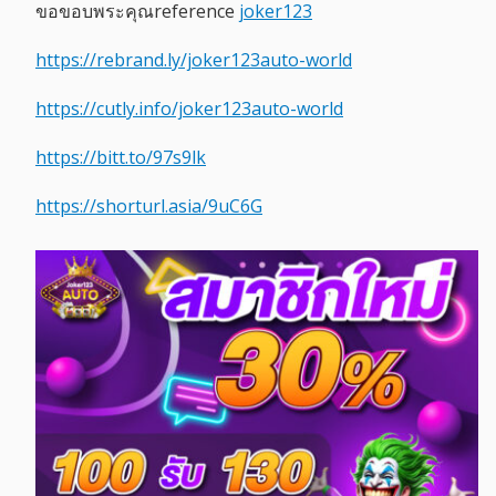
ขอขอบพระคุณreference
joker123
https://rebrand.ly/joker123auto-world
https://cutly.info/joker123auto-world
https://bitt.to/97s9lk
https://shorturl.asia/9uC6G