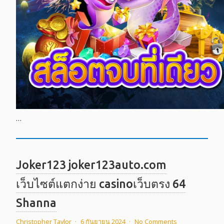
…
Joker123 joker123auto.com
เว็บไซต์แตกง่าย casinoเว็บตรง 64
Shanna
Christopher Taylor
·
6 กันยายน 2024
·
No Comments