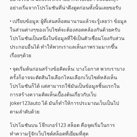
อย่างเริ่มจากโปรโมชันที่น่าดึงดูดก่อนทั้งนั้นเลยขอรับ
• เปรียบข้อมูล: ผู้ที่เล่นสล็อตมานานแล้วจะรู้เลยว่า ข้อมูล
ในส่วนต่างๆของเว็บไซต์จะต้องสอดคล้องกันด้วยครับ
โปรโมชันเป็นหนึ่งในข้อมูลที่ใช้เป็นตัวเชื่อมโยงกับส่วน
ประกอบอื่นได้ ทำให้พวกเราแลเห็นภาพรวมมากขึ้น
เรื่อยๆด้วย
• จุดเริ่มต้นก่อนสร้างข้อคิดเห็น: บางโอกาส พวกเราบาง
ครั้งก็อาจจะตัดสินใจเลือกไหมเลือกเว็บไซต์หลังเห็น
โปรโมชันก็ได้ แต่สามารถใช้มันเป็นข้อมูลชิ้นแรกใน
การสร้างความคิดเห็นเบื้องต้นเกี่ยวกับเว็บ
joker123auto ได้ มันก็ทำให้การประมาณเว็บเป็นไป
ตามลำดับด้วย
โปรโมชันบน โจ๊กเกอร์123 สล็อต คือจุดเริ่มในการ
ทำความรู้จักเว็บไซต์สล็อตที่เยี่ยมที่สุด