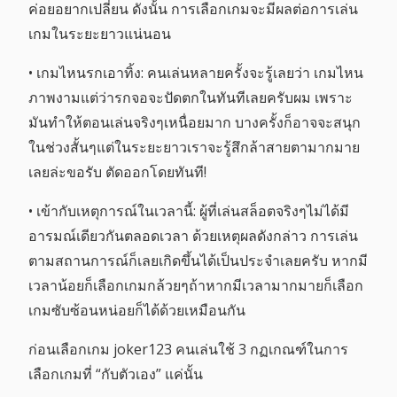
ค่อยอยากเปลี่ยน ดังนั้น การเลือกเกมจะมีผลต่อการเล่น
เกมในระยะยาวแน่นอน
• เกมไหนรกเอาทิ้ง: คนเล่นหลายครั้งจะรู้เลยว่า เกมไหน
ภาพงามแต่ว่ารกจอจะปัดตกในทันทีเลยครับผม เพราะ
มันทำให้ตอนเล่นจริงๆเหนื่อยมาก บางครั้งก็อาจจะสนุก
ในช่วงสั้นๆแต่ในระยะยาวเราจะรู้สึกล้าสายตามากมาย
เลยล่ะขอรับ ตัดออกโดยทันที!
• เข้ากับเหตุการณ์ในเวลานี้: ผู้ที่เล่นสล็อตจริงๆไม่ได้มี
อารมณ์เดียวกันตลอดเวลา ด้วยเหตุผลดังกล่าว การเล่น
ตามสถานการณ์ก็เลยเกิดขึ้นได้เป็นประจำเลยครับ หากมี
เวลาน้อยก็เลือกเกมกล้วยๆถ้าหากมีเวลามากมายก็เลือก
เกมซับซ้อนหน่อยก็ได้ด้วยเหมือนกัน
ก่อนเลือกเกม joker123 คนเล่นใช้ 3 กฏเกณฑ์ในการ
เลือกเกมที่ “กับตัวเอง” แค่นั้น