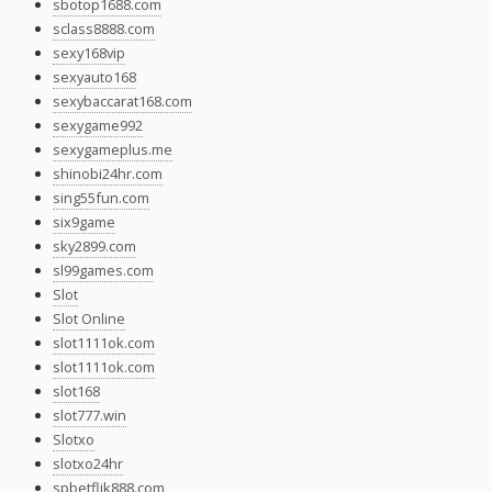
sbotop1688.com
sclass8888.com
sexy168vip
sexyauto168
sexybaccarat168.com
sexygame992
sexygameplus.me
shinobi24hr.com
sing55fun.com
six9game
sky2899.com
sl99games.com
Slot
Slot Online
slot1111ok.com
slot1111ok.com
slot168
slot777.win
Slotxo
slotxo24hr
spbetflik888.com