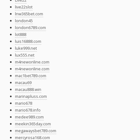
Live22
live22slot
lnw365bet.com
london45
london6789.com
lot888
luis16888.com
luke999.net
lux555.net
m4newonline.com
m4newonline.com
mac1bet789.com
macau69
macau888.win
marinapluss.com
mario678
mario678.info
medee989.com
meekin365day.com
megawaysbet789.com
mercyrosa168.com