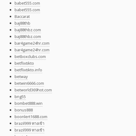
babet555.com
babet555.com
Baccarat
baj88thb
baj88thbz.com
baj88thbz.com
bar4game24hr.com
bar4game24hr.com
betboxclubs.com
betflixtikto
betflixtikto.info
betway
betwin6666.com
betworld369hot.com
bng55
bombet888.win
bonus888
boonlert1688.com
brazil999 ทางเข้า
brazil999 ทางเข้า