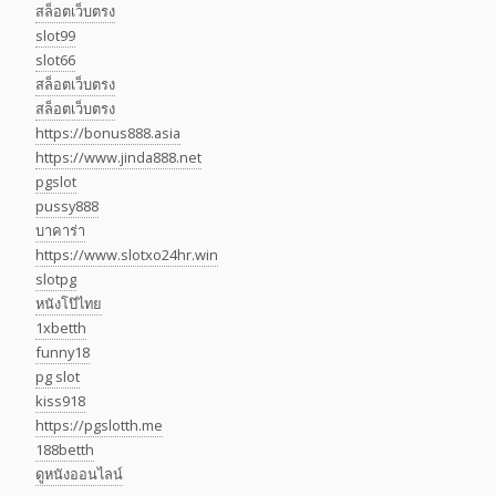
สล็อตเว็บตรง
slot99
slot66
สล็อตเว็บตรง
สล็อตเว็บตรง
https://bonus888.asia
https://www.jinda888.net
pgslot
pussy888
บาคาร่า
https://www.slotxo24hr.win
slotpg
หนังโป๊ไทย
1xbetth
funny18
pg slot
kiss918
https://pgslotth.me
188betth
ดูหนังออนไลน์