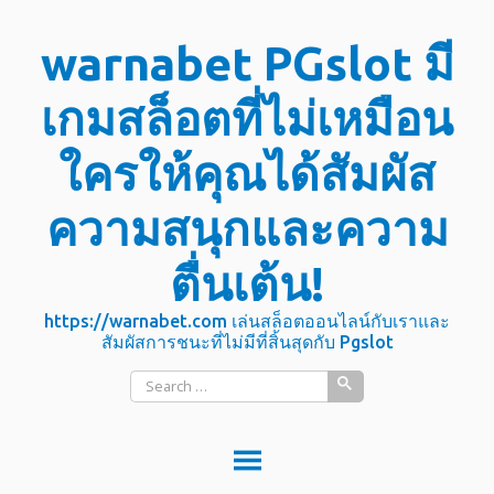
Skip
warnabet PGslot มี
to
content
เกมสล็อตที่ไม่เหมือน
ใครให้คุณได้สัมผัส
ความสนุกและความ
ตื่นเต้น!
https://warnabet.com เล่นสล็อตออนไลน์กับเราและ
สัมผัสการชนะที่ไม่มีที่สิ้นสุดกับ Pgslot
Search
for: