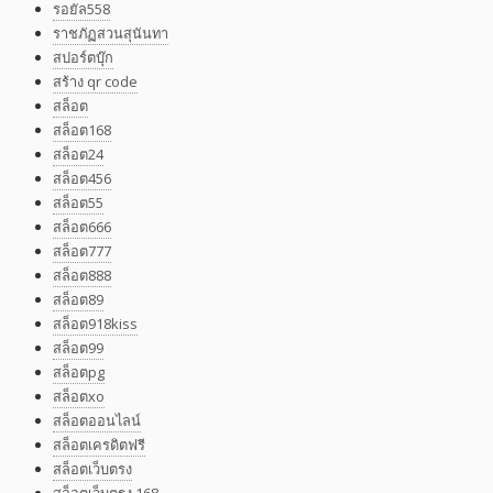
รอยัล558
ราชภัฏสวนสุนันทา
สปอร์ตบุ๊ก
สร้าง qr code
สล็อต
สล็อต168
สล็อต24
สล็อต456
สล็อต55
สล็อต666
สล็อต777
สล็อต888
สล็อต89
สล็อต918kiss
สล็อต99
สล็อตpg
สล็อตxo
สล็อตออนไลน์
สล็อตเครดิตฟรี
สล็อตเว็บตรง