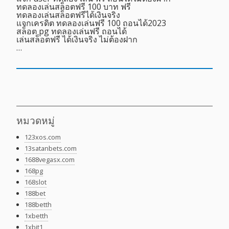
ทดลองเล่นสล็อตฟรี 100 บาท ฟรี
ทดลองเล่นสล็อตฟรีได้เงินจริง
แจกเครดิต ทดลองเล่นฟรี 100 ถอนได้2023
สล็อต pg ทดลองเล่นฟรี ถอนได้
เล่นสล็อตฟรี ได้เงินจริง ไม่ต้องฝาก
…
หมวดหมู่
123xos.com
13satanbets.com
1688vegasx.com
168pg
168slot
188bet
188betth
1xbetth
1xbit1