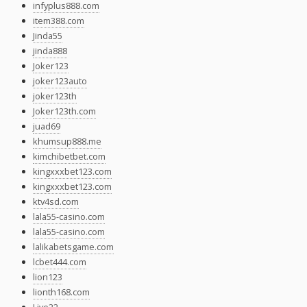
infyplus888.com
item388.com
Jinda55
jinda888
Joker123
joker123auto
joker123th
Joker123th.com
juad69
khumsup888.me
kimchibetbet.com
kingxxxbet123.com
kingxxxbet123.com
ktv4sd.com
lala55-casino.com
lala55-casino.com
lalikabetsgame.com
lcbet444.com
lion123
lionth168.com