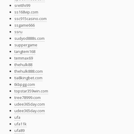
sretthi99
ss168vip.com
ssc915casino.com
ssgame666
ssru
sudyod888s.com
suppergame
tangtem168
temmax69
thehulk88
thehulk888.com
tia8kingbet.com
tkbpgg.com
topstar359win.com
tree78999.com
udee365day.com
udee365day.com
ufa
ufa11k
ufa89