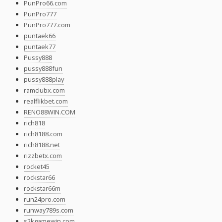
PunPro66.com
PunPro777
PunPro777.com
puntaek66
puntaek77
Pussy888
pussy888fun
pussy888play
ramclubx.com
realflikbet.com
RENO88WIN.COM
rich818
rich8188.com
rich8188.net
rizzbetx.com
rocket45
rockstar66
rockstar66m
run24pro.com
runway789s.com
s2kgamewin.com