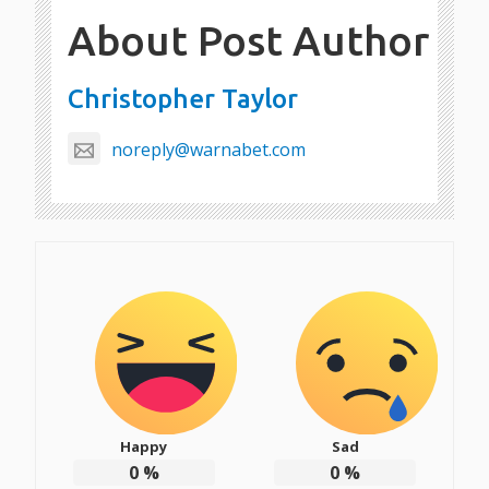
About Post Author
Christopher Taylor
noreply@warnabet.com
Happy
Sad
0
%
0
%