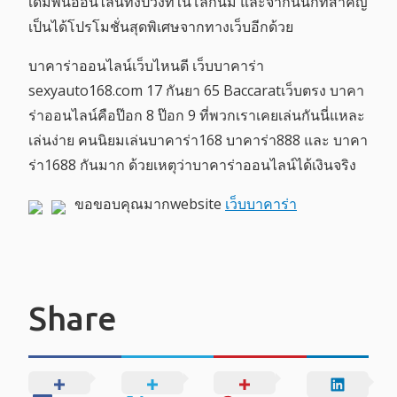
เดิมพันออนไลน์ทั้งปวงที่ในโลกนี้มี และจากนั้นก็ที่สำคัญ
เป็นได้โปรโมชั่นสุดพิเศษจากทางเว็บอีกด้วย
บาคาร่าออนไลน์เว็บไหนดี เว็บบาคาร่า
sexyauto168.com 17 กันยา 65 Baccaratเว็บตรง บาคา
ร่าออนไลน์คือป๊อก 8 ป๊อก 9 ที่พวกเราเคยเล่นกันนี่แหละ
เล่นง่าย คนนิยมเล่นบาคาร่า168 บาคาร่า888 และ บาคา
ร่า1688 กันมาก ด้วยเหตุว่าบาคาร่าออนไลน์ได้เงินจริง
ขอขอบคุณมากwebsite
เว็บบาคาร่า
Share