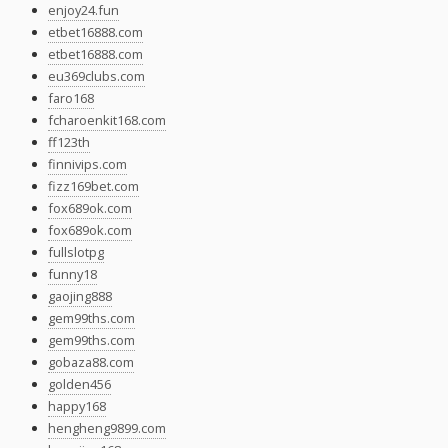
enjoy24.fun
etbet16888.com
etbet16888.com
eu369clubs.com
faro168
fcharoenkit168.com
ff123th
finnivips.com
fizz169bet.com
fox689ok.com
fox689ok.com
fullslotpg
funny18
gaojing888
gem99ths.com
gem99ths.com
gobaza88.com
golden456
happy168
hengheng9899.com