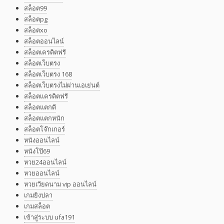
สล็อต99
สล็อตpg
สล็อตxo
สล็อตออนไลน์
สล็อตเครดิตฟรี
สล็อตเว็บตรง
สล็อตเว็บตรง 168
สล็อตเว็บตรงไม่ผ่านเอเย่นต์
สล็อตเเครดิตฟรี
สล็อตแตกดี
สล็อตแตกหนัก
สล็อตโจ๊กเกอร์
หนังออนไลน์
หนังโป๊69
หวย24ออนไลน์
หวยออนไลน์
หวยเวียดนาม vip ออนไลน์
เกมยิงปลา
เกมสล็อต
เข้าสู่ระบบ ufa191