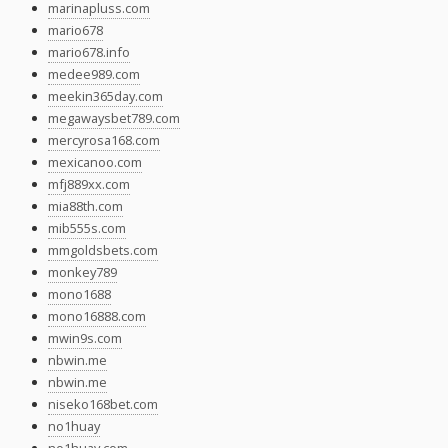
marinapluss.com
mario678
mario678.info
medee989.com
meekin365day.com
megawaysbet789.com
mercyrosa168.com
mexicanoo.com
mfj889xx.com
mia88th.com
mib555s.com
mmgoldsbets.com
monkey789
mono1688
mono16888.com
mwin9s.com
nbwin.me
nbwin.me
niseko168bet.com
no1huay
no1huay.com