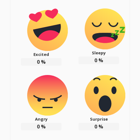
Sleepy
Excited
0
%
0
%
Angry
Surprise
0
%
0
%