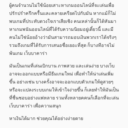
ผู้คนจำนวนไม่ใช้น้อยเสาะหาเกมออนไลน์ที่จะเล่นเพื่อ
ปรักปรำครึกครื้นและคลายเครียดไปกับมัน หากแม้ก็ไม่
พบเกมที่ประทับดวงใจเราเสียเชิง คนเหล่านั้นก็ได้หันมา
หาเกมพนันออนไลน์ที่ได้รับความนิยมอยู่เดี๋ยวนี้ และมี
คนไม่ใช่น้อยอ้างว่ามันสามารถมอบเงินพวกเราได้จริงๆ
รวมถึงเกมที่ได้รับการเสนอชื่อเยอะที่สุด ก็บางทีอาจไม่
พ้นเกม เว็บบาคาร่า
มันเป็นเกมที่เล่นเบิกบาน ภาพสวย และเล่นง่าย บางเว็บ
อาจจะออกแบบหรือมีธีมเกมใหม่ เพื่อทำให้น่าเล่นเพิ่ม
ขึ้น อย่างเช่น บางครั้งอาจจะออกแบบตัวเกมให้ดูสวยๆ
หรือจะแปลงระบบเกมให้เข้าใจง่ายขึ้น ก็เลยทำให้มันเป็น
ที่ชื่นชอบอย่างแพ่หลาย รวมทั้งหลายคคนก็เลือกที่จะเล่น
เว็บบาคาร่า เพื่อความสนุก
หาเงินได้มาก ช่วยคุณได้อย่างง่ายดาย