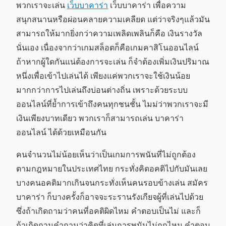
พวกเราจะเล่น
เว็บบาคาร่า
เว็บบาคาร่า เพื่อความ
สนุกสนานหรือผ่อนคลายความเคลียด แต่ว่าจริงๆแล้วมัน
สามารถให้มากยิ่งกว่าความเพลิดเพลินก็คือ เงินรางวัล
นั่นเอง เนื่องจากว่าเกมสล็อตก็คือเกมคาสิโนออนไลน์
ถ้าหากผู้ใดกันแน่ต้องการจะเล่น ก็จำต้องเพิ่มเงินปริมาณ
หนึ่งเพื่อเข้าไปเล่นได้ เพียงแค่พวกเราจะใช้เงินน้อย
มากกว่าการไปเล่นถึงบ่อนต่างถิ่น เพราะด้วยระบบ
ออนไลน์ที่ย้ำการเข้าถึงคนทุกชนชั้น ไมม่ว่าพวกเราจะมี
เงินเพียงบาทเดียว พวกเราก็สามารถเล่น บาคาร่า
ออนไลน์ ได้ด้วยเหมือนกัน
คนจำนวนไม่น้อยเห็นว่าเป็นเกมการพนันที่ไม่ถูกต้อง
ตามกฎหมายในประเทศไทย กระทั่งคิดอคติไปกับมันเลย
บางคนอคติมากเกินจนกระทั่งเห็นคนรอบข้างเล่น สมัคร
บาคาร่า ก็บางครั้งก็อาจจะระรานรังเกียจผู้ที่เล่นไปด้วย
ซึ่งถ้าเกิดถามว่าคนที่อคติผิดไหม คำตอบเป็นไม่ และก็
ถ้าเกิดถามคำถามว่าคิดที่เล่นการพนันไม่ถูกไหม คำตอบ