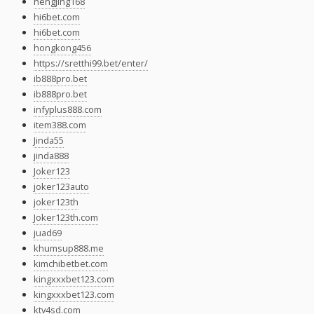
hengjing168
hi6bet.com
hi6bet.com
hongkong456
https://sretthi99.bet/enter/
ib888pro.bet
ib888pro.bet
infyplus888.com
item388.com
Jinda55
jinda888
Joker123
joker123auto
joker123th
Joker123th.com
juad69
khumsup888.me
kimchibetbet.com
kingxxxbet123.com
kingxxxbet123.com
ktv4sd.com