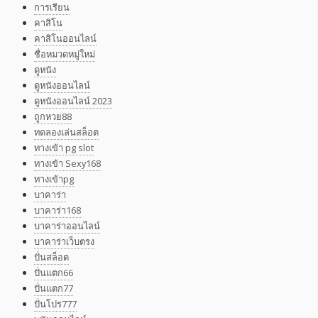
การเรียน
คาสิโน
คาสิโนออนไลน์
ชื่อหมวดหมู่ใหม่
ดูหนัง
ดูหนังออนไลน์
ดูหนังออนไลน์ 2023
ถูกหวย88
ทดลองเล่นสล็อต
ทางเข้า pg slot
ทางเข้า Sexy168
ทางเข้าpg
บาคาร่า
บาคาร่า168
บาคาร่าออนไลน์
บาคาร่าเว็บตรง
ปั่นสล็อต
ปั่นแตก66
ปั่นแตก77
ปั่นโปร777