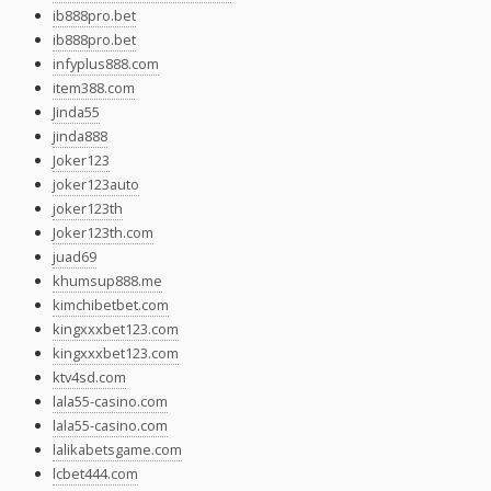
ib888pro.bet
ib888pro.bet
infyplus888.com
item388.com
Jinda55
jinda888
Joker123
joker123auto
joker123th
Joker123th.com
juad69
khumsup888.me
kimchibetbet.com
kingxxxbet123.com
kingxxxbet123.com
ktv4sd.com
lala55-casino.com
lala55-casino.com
lalikabetsgame.com
lcbet444.com