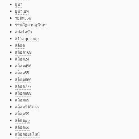
ยูฟ่า
ยูฟ่าเบท
รอยัล558
ราชภัฏสวนสุนันทา
สปอร์ตบุ๊ก
สร้าง qr code
สล็อต
สล็อต168
สล็อต24
สล็อต456
สล็อต55
สล็อต666
สล็อต777
สล็อต888
สล็อต89
สล็อต918kiss
สล็อต99
สล็อตpg
สล็อตxo
สล็อตออนไลน์