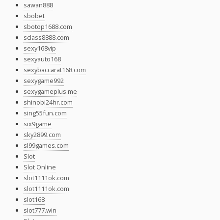
sawan888
sbobet
sbotop1688.com
sclass8888.com
sexy168vip
sexyauto168
sexybaccarat168.com
sexygame992
sexygameplus.me
shinobi24hr.com
sing55fun.com
six9game
sky2899.com
sl99games.com
Slot
Slot Online
slot1111ok.com
slot1111ok.com
slot168
slot777.win