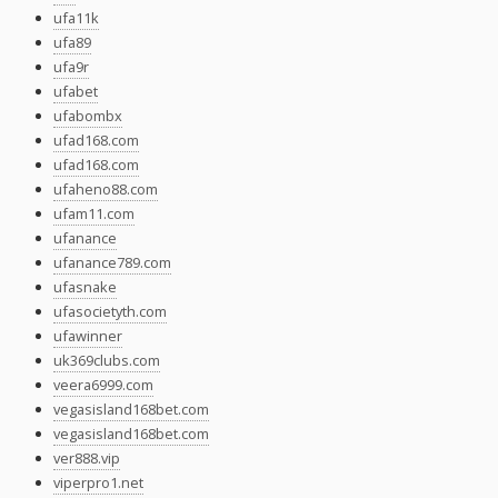
ufa11k
ufa89
ufa9r
ufabet
ufabombx
ufad168.com
ufad168.com
ufaheno88.com
ufam11.com
ufanance
ufanance789.com
ufasnake
ufasocietyth.com
ufawinner
uk369clubs.com
veera6999.com
vegasisland168bet.com
vegasisland168bet.com
ver888.vip
viperpro1.net