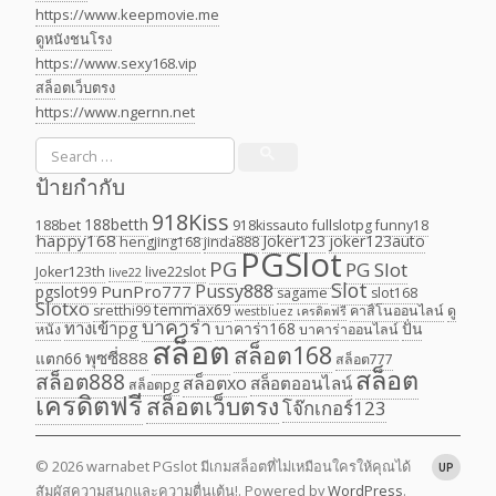
https://www.keepmovie.me
ดูหนังชนโรง
https://www.sexy168.vip
สล็อตเว็บตรง
https://www.ngernn.net
Search
for:
ป้ายกำกับ
918Kiss
188betth
188bet
918kissauto
fullslotpg
funny18
happy168
Joker123
joker123auto
hengjing168
jinda888
PGSlot
PG
PG Slot
Joker123th
live22slot
live22
Slot
Pussy888
PunPro777
pgslot99
sagame
slot168
Slotxo
temmax69
sretthi99
คาสิโนออนไลน์
ดู
westbluez เครดิตฟรี
บาคาร่า
ทางเข้าpg
บาคาร่า168
ปั่น
หนัง
บาคาร่าออนไลน์
สล็อต
สล็อต168
พุซซี่888
แตก66
สล็อต777
สล็อต
สล็อต888
สล็อตxo
สล็อตออนไลน์
สล็อตpg
เครดิตฟรี
สล็อตเว็บตรง
โจ๊กเกอร์123
© 2026 warnabet PGslot มีเกมสล็อตที่ไม่เหมือนใครให้คุณได้
UP
สัมผัสความสนุกและความตื่นเต้น!.
Powered by
WordPress
.