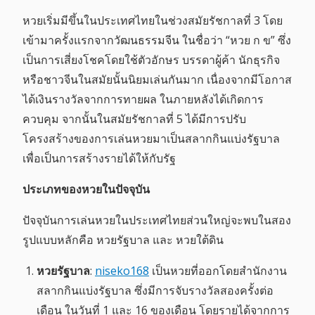
หวยเริ่มมีขึ้นในประเทศไทยในช่วงสมัยรัชกาลที่ 3 โดย
เข้ามาครั้งแรกจากวัฒนธรรมจีน ในชื่อว่า “หวย ก ข” ซึ่ง
เป็นการเสี่ยงโชคโดยใช้ตัวอักษร บรรดาผู้ค้า นักธุรกิจ
หรือชาวจีนในสมัยนั้นนิยมเล่นกันมาก เนื่องจากมีโอกาส
ได้เงินรางวัลจากการทายผล ในภายหลังได้เกิดการ
ควบคุม จากนั้นในสมัยรัชกาลที่ 5 ได้มีการปรับ
โครงสร้างของการเล่นหวยมาเป็นสลากกินแบ่งรัฐบาล
เพื่อเป็นการสร้างรายได้ให้กับรัฐ
ประเภทของหวยในปัจจุบัน
ปัจจุบันการเล่นหวยในประเทศไทยส่วนใหญ่จะพบในสอง
รูปแบบหลักคือ หวยรัฐบาล และ หวยใต้ดิน
หวยรัฐบาล
:
niseko168
เป็นหวยที่ออกโดยสำนักงาน
สลากกินแบ่งรัฐบาล ซึ่งมีการจับรางวัลสองครั้งต่อ
เดือน ในวันที่ 1 และ 16 ของเดือน โดยรายได้จากการ