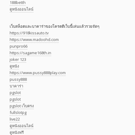
188betth
ดูหนังออนไลน์
เว็บสล็อตและบาคาร่าของโครตดีเว็บนี้เล่นแล้วรวยจัดๆ
https://918kissauto.tv
https://www.madoohd.com
punpro66
https://sagame168th.in
joker 123
ดูหนัง
https://www.pussy888play.com
pussy888
บาคาร่า
pgslot
pgslot
pgslot เว็บตรง
fullslotpg
live22
ดูหนังออนไลน์
ดูหนังฟรี