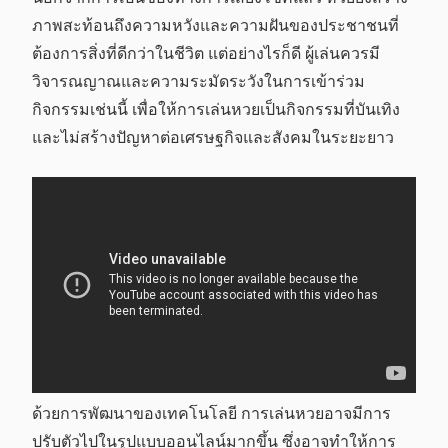
ภาพสะท้อนถึงความหวังและความฝันของประชาชนที่
ต้องการสิ่งที่ดีกว่าในชีวิต แต่อย่างไรก็ดี ผู้เล่นควรมี
วิจารณญาณและความระมัดระวังในการเข้าร่วม
กิจกรรมเช่นนี้ เพื่อให้การเล่นหวยเป็นกิจกรรมที่บันเทิง
และไม่สร้างปัญหาต่อเศรษฐกิจและสังคมในระยะยาว
ด้วยการพัฒนาของเทคโนโลยี การเล่นหวยอาจมีการ
ปรับตัวไปในรูปแบบออนไลน์มากขึ้น ซึ่งอาจทำให้การ