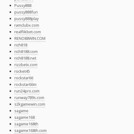
Pussy888
pussy888fun
pussy888play
ramclubx.com
realflikbet.com
RENO88WIN.COM
rich818
rich8188.com
rich8188.net
rizzbetx.com
rocket45
rockstar66
rockstar66m
run24pro.com
runway789s.com
s2kgamewin.com
sagame
sagame168
sagame168th
sagame168th.com