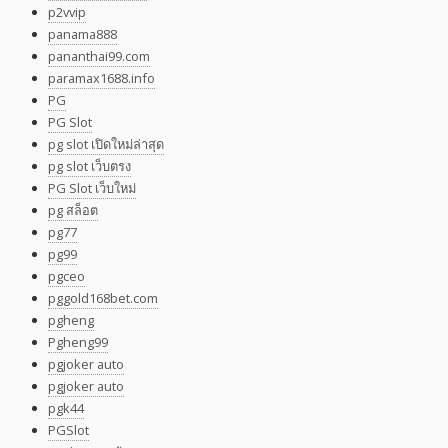
p2vvip
panama888
pananthai99.com
paramax1688.info
PG
PG Slot
pg slot เปิดใหม่ล่าสุด
pg slot เว็บตรง
PG Slot เว็บใหม่
pg สล็อต
pg77
pg99
pgceo
pggold168bet.com
pgheng
Pgheng99
pgjoker auto
pgjoker auto
pgk44
PGSlot