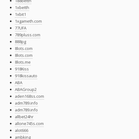
188betth
1xbetth
1xbit1
1xgameth.com
77UFA
789pluss.com
888pg
8lots.com
8lots.com
8lots.me
918Kiss
918kissauto
ABA
ABAGroup2
aden168ss.com
adm789.info
adm789.info
allbet24hr
allone745s.com
alot666
ambking