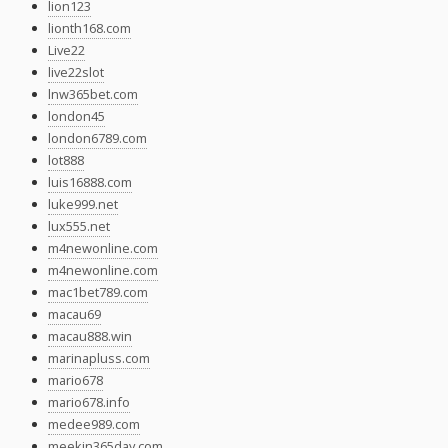
lion123
lionth168.com
Live22
live22slot
lnw365bet.com
london45
london6789.com
lot888
luis16888.com
luke999.net
lux555.net
m4newonline.com
m4newonline.com
mac1bet789.com
macau69
macau888.win
marinapluss.com
mario678
mario678.info
medee989.com
meekin365day.com