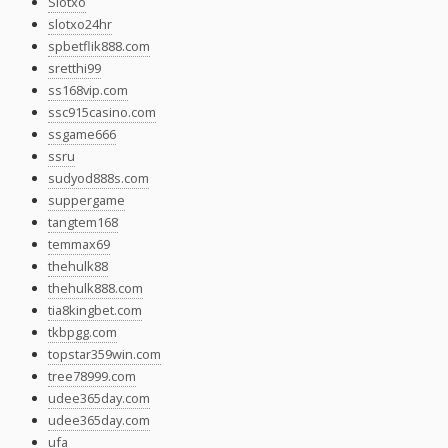
Slotxo
slotxo24hr
spbetflik888.com
sretthi99
ss168vip.com
ssc915casino.com
ssgame666
ssru
sudyod888s.com
suppergame
tangtem168
temmax69
thehulk88
thehulk888.com
tia8kingbet.com
tkbpgg.com
topstar359win.com
tree78999.com
udee365day.com
udee365day.com
ufa