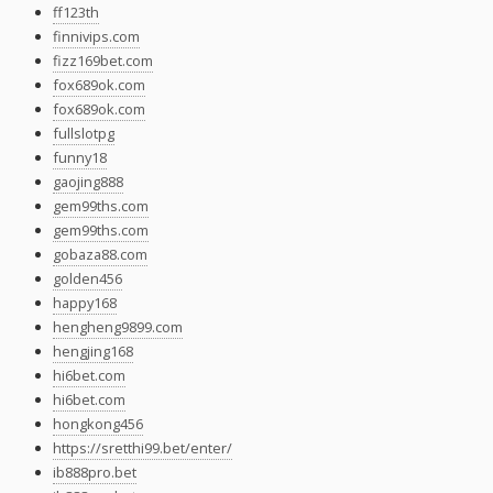
ff123th
finnivips.com
fizz169bet.com
fox689ok.com
fox689ok.com
fullslotpg
funny18
gaojing888
gem99ths.com
gem99ths.com
gobaza88.com
golden456
happy168
hengheng9899.com
hengjing168
hi6bet.com
hi6bet.com
hongkong456
https://sretthi99.bet/enter/
ib888pro.bet