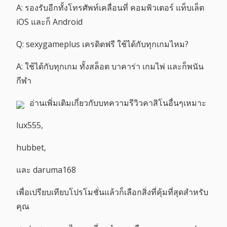
A: รองรับอีกทั้งโทรศัพท์เคลื่อนที่ คอมพิวเตอร์ แท็บเล็ต
iOS และก็ Android
Q: sexygameplus เครดิตฟรี ใช้ได้กับทุกเกมไหม?
A: ใช้ได้กับทุกเกม ทั้งสล็อต บาคาร่า เกมไพ่ และก็พนัน
กีฬา
อ่านเพิ่มเติมเกี่ยวกับบทความรีวิวคาสิโนอื่นๆเหมาะ
lux555,
hubbet,
และ daruma168
เพื่อเปรียบเทียบโปรโมชั่นแล้วก็เลือกสิ่งที่คุ้มที่สุดสำหรับ
คุณ