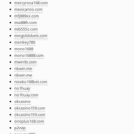
mercyrosa168.com
mexicanoo.com
mfj889xx.com
mia88th.com
mib555s.com
mmgoldsbets.com
monkey789
mono1688
mono16888.com
mwin9s.com
nbwin.me
nbwin.me
niseko168bet.com
no1huay
no1huay.com
okcasino
okcasino159.com
okcasino159.com
onoplus168.com
p2vvip