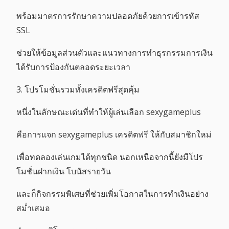
พร้อมมาตรการรักษาความปลอดภัยด้วยการเข้ารหัส
SSL
ช่วยให้ข้อมูลส่วนตัวและแนวทางการทำธุรกรรมการเงิน
ได้รับการป้องกันตลอดระยะเวลา
3. โปรโมชั่นรวมทั้งเครดิตฟรีสุดคุ้ม
หนึ่งในลักษณะเด่นที่ทำให้ผู้เล่นเลือก sexygameplus
คือการแจก sexygameplus เครดิตฟรี ให้กับสมาชิกใหม่
เพื่อทดลองเล่นเกมได้ทุกชนิด นอกเหนือจากนี้ยังมีโปร
โมชั่นฝากเงิน โบนัสรายวัน
และก็กิจกรรมพิเศษที่ช่วยเพิ่มโอกาสในการทำเงินอย่าง
สม่ำเสมอ