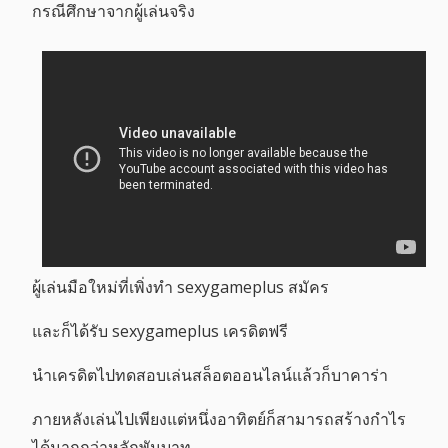
กรณีศึกษาจากผู้เล่นจริง
ผู้เล่นมือใหม่ที่เพิ่งทำ sexygameplus สมัคร
และก็ได้รับ sexygameplus เครดิตฟรี
นำเครดิตไปทดสอบเล่นสล็อตออนไลน์แล้วก็บาคาร่า
ภายหลังเล่นไปเพียงแต่หนึ่งอาทิตย์ก็สามารถสร้างกำไร
ได้มากกว่าหลักพันบาท