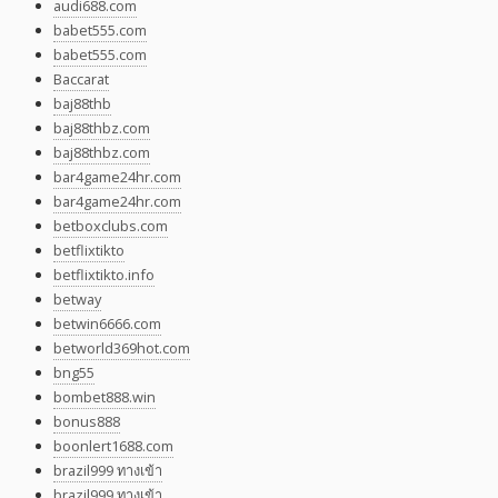
audi688.com
babet555.com
babet555.com
Baccarat
baj88thb
baj88thbz.com
baj88thbz.com
bar4game24hr.com
bar4game24hr.com
betboxclubs.com
betflixtikto
betflixtikto.info
betway
betwin6666.com
betworld369hot.com
bng55
bombet888.win
bonus888
boonlert1688.com
brazil999 ทางเข้า
brazil999 ทางเข้า