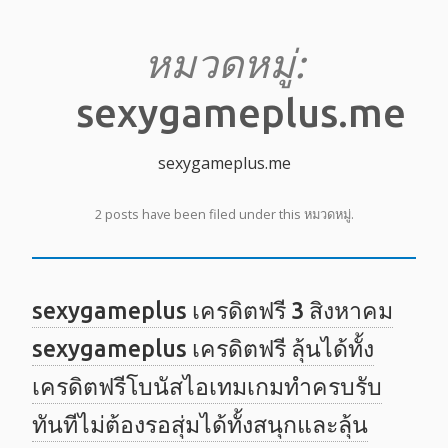
หมวดหมู่:
sexygameplus.me
sexygameplus.me
2 posts have been filed under this หมวดหมู่.
sexygameplus เครดิตฟรี 3 สิงหาคม
sexygameplus เครดิตฟรี ลุ้นได้ทั้ง
เครดิตฟรีโบนัสไอเทมเกมทำครบรับ
ทันทีไม่ต้องรอสุ่มได้ทั้งสนุกและลุ้น