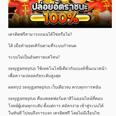
เครดิตฟรีสามารถถอนได้ใช่หรือไม่?
ได้ เมื่อทำยอดเทิร์นตามที่ระบบกำหนด
ระบบไม่เป็นอันตรายแค่ไหน?
sexygameplus ใช้เทคโนโลยีเดียวกับแบงค์ชั้นแนวหน้า
เพื่อความปลอดภัยระดับสูงสุด
ผลสรุป: sexygameplus เว็บเดียวจบ ครบทุกการพนัน
sexygameplus คือแพลตฟอร์มคาสิโนออนไลน์ที่ตอบ
โจทย์ผู้เล่นทุกระดับ ตั้งแต่การ สมัครง่าย เข้าสู่ระบบได้
ในทันที ไปจนถึงการแจก เครดิตฟรี โดยไม่มีเงื่อนไข