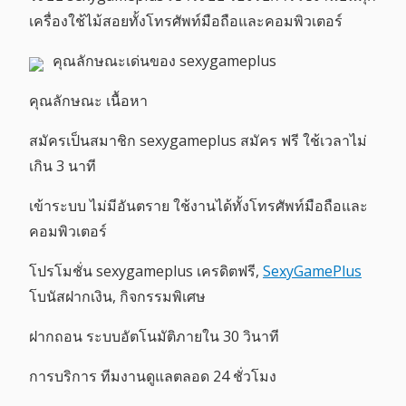
เครื่องใช้ไม้สอยทั้งโทรศัพท์มือถือและคอมพิวเตอร์
คุณลักษณะเด่นของ sexygameplus
คุณลักษณะ เนื้อหา
สมัครเป็นสมาชิก sexygameplus สมัคร ฟรี ใช้เวลาไม่
เกิน 3 นาที
เข้าระบบ ไม่มีอันตราย ใช้งานได้ทั้งโทรศัพท์มือถือและ
คอมพิวเตอร์
โปรโมชั่น sexygameplus เครดิตฟรี,
SexyGamePlus
โบนัสฝากเงิน, กิจกรรมพิเศษ
ฝากถอน ระบบอัตโนมัติภายใน 30 วินาที
การบริการ ทีมงานดูแลตลอด 24 ชั่วโมง