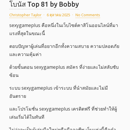
โบนัส Top 81 by Bobby
Christopher Taylor
·
6 ตุลาคม 2025
·
No Comments
sexygameplus คือหนึ่งในเว็บไซต์คาสิโนออนไลน์ที่มา
แรงที่สุดในขณะนี้
ตอบปัญหาผู้เล่นที่อยากอีกทั้งความสบาย ความปลอดภัย
และความคุ้มค่า
ด้วยขั้นตอน sexygameplus สมัคร ที่ง่ายและไม่สลับซับ
ซ้อน
ระบบ sexygameplus เข้าระบบ ที่นำสมัยและไม่มี
อันตราย
และโปรโมชั่น sexygameplus เครดิตฟรี ที่ช่วยทำให้ผู้
เล่นเริ่มได้ในทันที
ไม่ว่าจะเป็นผู้เล่นมือใหม่หรือมืออาชีพ เว็บแห่งนี้คือคำ