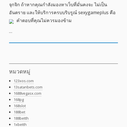
จุกจิก ถ้าหากคุณกำลังมองหาเว็บที่มั่นคงจะ ไม่เป็น
อันตราย และให้บริการครบบริบรูณ์ sexygameplus คือ
คำตอบที่คุณไม่ควรมองข้าม
…
หมวดหมู่
123xos.com
13satanbets.com
1688vegasx.com
168pg
168slot
188bet
188betth
1xbetth