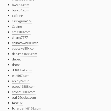
bwvip4.com
bwvip4.com
cafe444
cashgame168
Casino
cc11388.com
chang7777
chinatown888.win
cupcake88x.com
daruma1688.com
debet
dr888
dr888bet.com
ek4567.com
enjoy24.fun
etbet16888.com
etbet16888.com
eu369clubs.com
faro168
fcharoenkit168.com