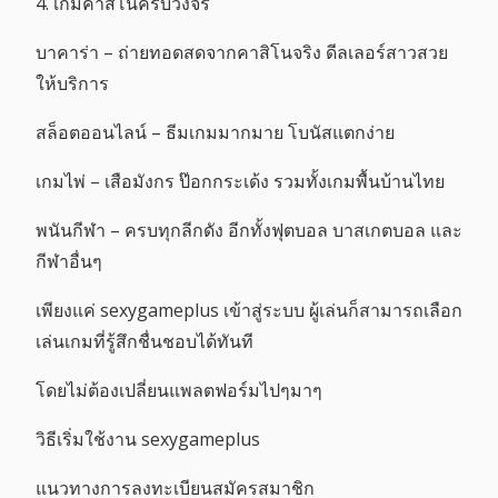
4. เกมคาสิโนครบวงจร
บาคาร่า – ถ่ายทอดสดจากคาสิโนจริง ดีลเลอร์สาวสวย
ให้บริการ
สล็อตออนไลน์ – ธีมเกมมากมาย โบนัสแตกง่าย
เกมไพ่ – เสือมังกร ป๊อกกระเด้ง รวมทั้งเกมพื้นบ้านไทย
พนันกีฬา – ครบทุกลีกดัง อีกทั้งฟุตบอล บาสเกตบอล และ
กีฬาอื่นๆ
เพียงแค่ sexygameplus เข้าสู่ระบบ ผู้เล่นก็สามารถเลือก
เล่นเกมที่รู้สึกชื่นชอบได้ทันที
โดยไม่ต้องเปลี่ยนแพลตฟอร์มไปๆมาๆ
วิธีเริ่มใช้งาน sexygameplus
แนวทางการลงทะเบียนสมัครสมาชิก