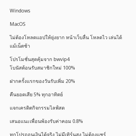
Windows
MacOS
ไม่ต้องโหลดแอปให้ยุ่งยาก หน้าเว็บลื่น โหลดไว เล่นได้
แม้เน็ตช้า
โปรโมชั่นสุดคุ้มจาก bwvip4
โบนัสต้อนรับสมาชิกใหม่ 100%
ฝากครั้งแรกของวันรับเพิ่ม 20%
คืนยอดเสีย 5% ทุกอาทิตย์
แจกเครดิตกิจกรรมไลฟ์สด
เสนอแนะเพื่อนพ้องรับค่าคอม 0.8%
ทุกโปรถอนเงินได้จริง ไม่มีเทิร์นสูง ไม่ต้องแชร์