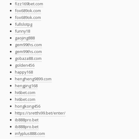
fizz169bet.com
fox689ok.com
fox689ok.com
fullslotpg
funny18
gaojing888
gem99ths.com
gem99ths.com
gobaza88.com
golden456
happy168
hengheng9899.com
hengjing168
hi6bet.com
hi6bet.com
hongkong456
https://sretthi99.bet/enter/
ib888pro.bet
ib888pro.bet
infyplus888.com