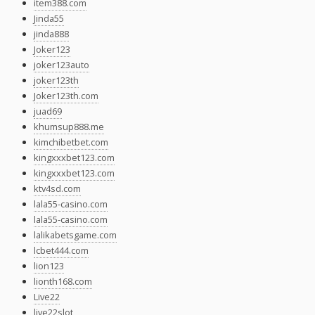
item388.com
Jinda55
jinda888
Joker123
joker123auto
joker123th
Joker123th.com
juad69
khumsup888.me
kimchibetbet.com
kingxxxbet123.com
kingxxxbet123.com
ktv4sd.com
lala55-casino.com
lala55-casino.com
lalikabetsgame.com
lcbet444.com
lion123
lionth168.com
Live22
live22slot