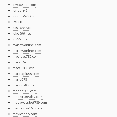
lnw365bet.com
london45
london6789.com
lot888
luis16888.com
luke999.net
lux555.net
m4newonline.com
m4newonline.com
mac1bet789.com
macau69
macau888.win
marinapluss.com
mario678
mario678.info
medee989.com
meekin365day.com
megawaysbet789.com
mercyrosa168.com
mexicanoo.com