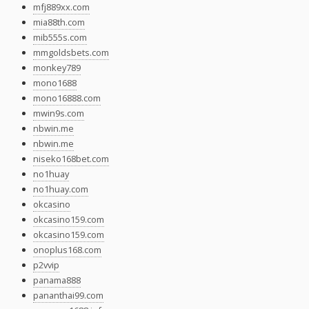
mfj889xx.com
mia88th.com
mib555s.com
mmgoldsbets.com
monkey789
mono1688
mono16888.com
mwin9s.com
nbwin.me
nbwin.me
niseko168bet.com
no1huay
no1huay.com
okcasino
okcasino159.com
okcasino159.com
onoplus168.com
p2vvip
panama888
pananthai99.com