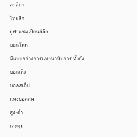
ลาลีกา
ไทยลีก
ยูฟ่าแชมเปียนส์ลีก
บอลโลก
มีแบบอย่างการแทงนานัปการ ทั้งยัง
บอลเต็ง
บอลสเต็ป
แทงบอลสด
สูง-ต่ำ
เตะมุม