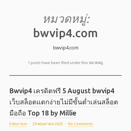
หมวดหมู่:
bwvip4.com
bwvip4.com
1 posts have been filed under this หมวดหมู่.
Bwvip4 เครดิตฟรี 5 August bwvip4
เว็บสล็อตแตกง่ายไม่มีขั้นต่ำเล่นสล็อต
มือถือ Top 18 by Millie
Editor Kun
·
29 พฤษภาคม 2025
·
No Comments