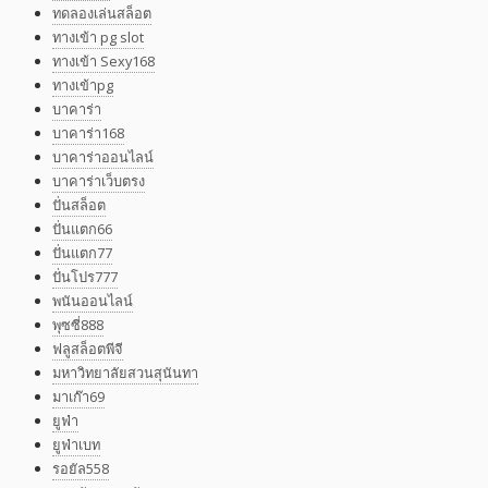
ทดลองเล่นสล็อต
ทางเข้า pg slot
ทางเข้า Sexy168
ทางเข้าpg
บาคาร่า
บาคาร่า168
บาคาร่าออนไลน์
บาคาร่าเว็บตรง
ปั่นสล็อต
ปั่นแตก66
ปั่นแตก77
ปั่นโปร777
พนันออนไลน์
พุซซี่888
ฟลูสล็อตพีจี
มหาวิทยาลัยสวนสุนันทา
มาเก๊า69
ยูฟ่า
ยูฟ่าเบท
รอยัล558