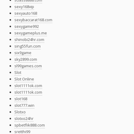
sclass8888.com
sexy168vip
sexyauto168
sexybaccarat168.com
sexygame992
sexygameplus.me
shinobi24hr.com
sing55fun.com
six9game
sky2899.com
sl99games.com
Slot
Slot Online
slot1111ok.com
slot1111ok.com
slot168
slot777.win
Slotxo
slotxo24hr
spbetflik888.com
sretthi99