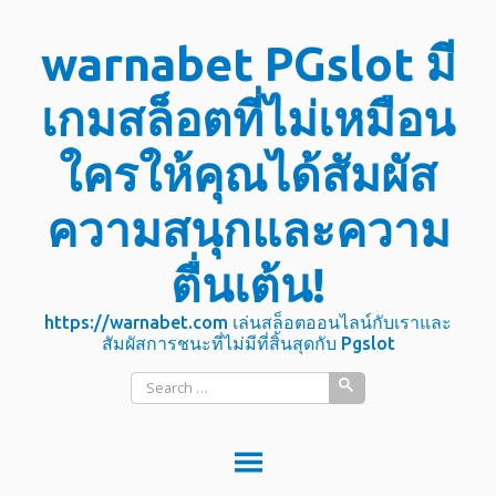
Skip
warnabet PGslot มี
to
content
เกมสล็อตที่ไม่เหมือน
ใครให้คุณได้สัมผัส
ความสนุกและความ
ตื่นเต้น!
https://warnabet.com เล่นสล็อตออนไลน์กับเราและ
สัมผัสการชนะที่ไม่มีที่สิ้นสุดกับ Pgslot
Search
for: