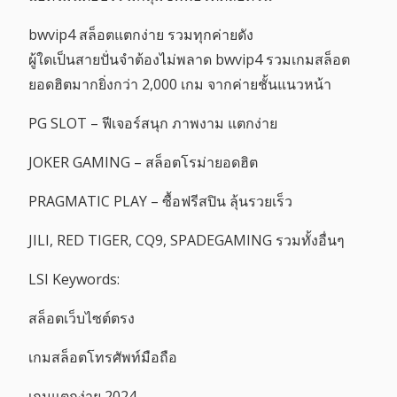
bwvip4 สล็อตแตกง่าย รวมทุกค่ายดัง
ผู้ใดเป็นสายปั่นจำต้องไม่พลาด bwvip4 รวมเกมสล็อต
ยอดฮิตมากยิ่งกว่า 2,000 เกม จากค่ายชั้นแนวหน้า
PG SLOT – ฟีเจอร์สนุก ภาพงาม แตกง่าย
JOKER GAMING – สล็อตโรม่ายอดฮิต
PRAGMATIC PLAY – ซื้อฟรีสปิน ลุ้นรวยเร็ว
JILI, RED TIGER, CQ9, SPADEGAMING รวมทั้งอื่นๆ
LSI Keywords:
สล็อตเว็บไซต์ตรง
เกมสล็อตโทรศัพท์มือถือ
เกมแตกง่าย 2024