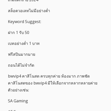
สล็อตวอเลทไม่มีอย่างต่ำ
Keyword Suggest:
ฝาก 1 รับ 50
เบทอย่างต่ำ 1 บาท
ฟรีสปินมากมาย
ถอนได้ไม่จำกัด
bwvip4 คาสิโนสด ครบทุกค่าย ห้องมาก ภาพชัด
คาสิโนสดของ bwvip4 มีให้เลือกจากหลากหลายค่าย
ตัวอย่างเช่น:
SA Gaming