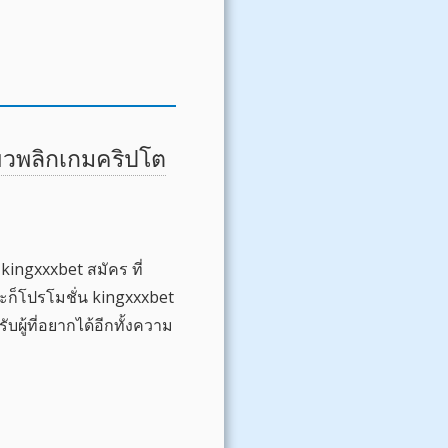
ียวพลิกเกมคริปโต
ingxxxbet สมัคร ที่
ละก็โปรโมชั่น kingxxxbet
บผู้ที่อยากได้อีกทั้งความ