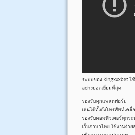
ระบบของ kingxxxbet ใช้
อย่างยอดเยี่ยมที่สุด
รองรับทุกแพลตฟอร์ม
เล่นได้ทั้งยังโทรศัพท์เคลื
รองรับคอมพิวเตอร์ทุกระบ
เว็บภาษาไทย ใช้งานง่ายสำ
บริการครบทุกประเภท