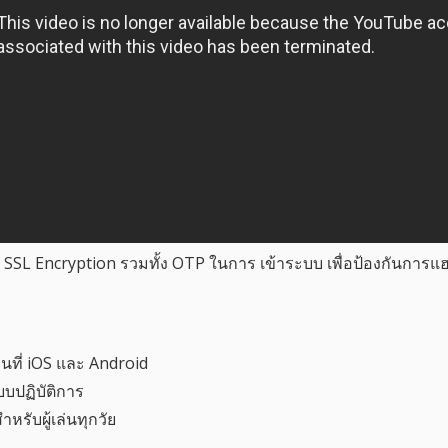
 SSL Encryption รวมทั้ง OTP ในการ เข้าระบบ เพื่อป้องกันการแ
่อนที่ iOS และ Android
บปฏิบัติการ
หรับผู้เล่นทุกวัย