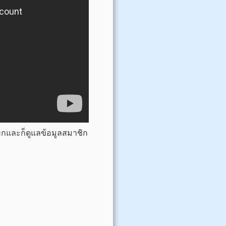
ฮกและก็ดูแลข้อมูลสมาชิก