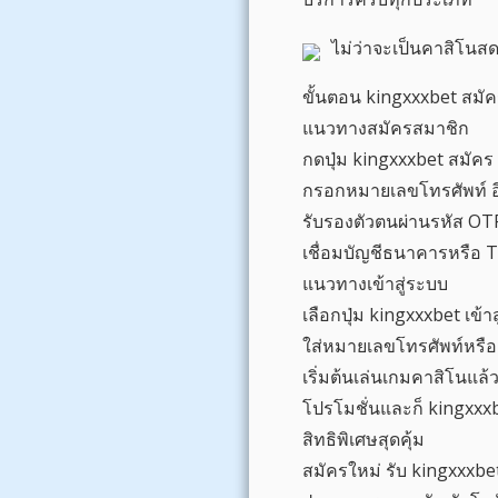
ไม่ว่าจะเป็นคาสิโนสด
ขั้นตอน kingxxxbet สมัคร
แนวทางสมัครสมาชิก
กดปุ่ม kingxxxbet สมัคร ท
กรอกหมายเลขโทรศัพท์ อี
รับรองตัวตนผ่านรหัส OT
เชื่อมบัญชีธนาคารหรือ T
แนวทางเข้าสู่ระบบ
เลือกปุ่ม kingxxxbet เข้า
ใส่หมายเลขโทรศัพท์หรืออ
เริ่มต้นเล่นเกมคาสิโนแล้ว
โปรโมชั่นและก็ kingxxxb
สิทธิพิเศษสุดคุ้ม
สมัครใหม่ รับ kingxxxbe