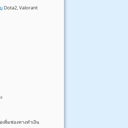
บบ
Dota2, Valorant
นะ
่อเพิ่มช่องทางทำเงิน