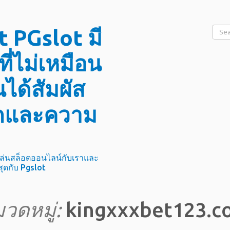
Searc
 PGslot มี
for:
ี่ไม่เหมือน
ได้สัมผัส
กและความ
ล่นสล็อตออนไลน์กับเราและ
นสุดกับ Pgslot
วดหมู่:
kingxxxbet123.c