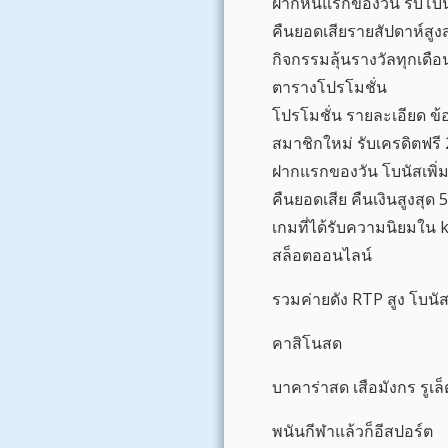
ฝากหนแรกของวัน รับโบนั
คืนยอดเสียรายสัปดาห์สูง
กิจกรรมลุ้นรางวัลทุกเดือ
ตารางโปรโมชั่น
โปรโมชั่น รายละเอียด ข
สมาชิกใหม่ รับเครดิตฟรี
ฝากแรกของวัน โบนัสเพิ่
คืนยอดเสีย คืนเงินสูงสุด 
เกมที่ได้รับความนิยมใน 
สล็อตออนไลน์
รวมค่ายดัง RTP สูง โบนั
คาสิโนสด
บาคาร่าสด เสือมังกร รูเ
พนันกีฬาแล้วก็อีสปอร์ต