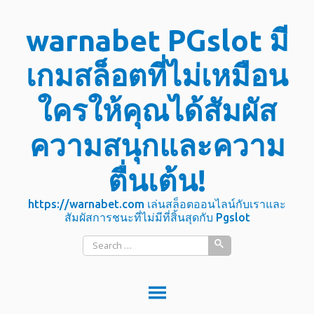
Skip
warnabet PGslot มี
to
content
เกมสล็อตที่ไม่เหมือน
ใครให้คุณได้สัมผัส
ความสนุกและความ
ตื่นเต้น!
https://warnabet.com เล่นสล็อตออนไลน์กับเราและ
สัมผัสการชนะที่ไม่มีที่สิ้นสุดกับ Pgslot
Search
for: