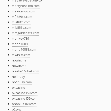
megawaysbet789.com
mercyrosa168.com
mexicanoo.com
mfj889xx.com
mia88th.com
mib555s.com
mmgoldsbets.com
monkey789
mono1688
mono16888.com
mwin9s.com
nbwin.me
nbwin.me
niseko168bet.com
no1huay
no1huay.com
okcasino
okcasino159.com
okcasino159.com
onoplus168.com
p2vvip