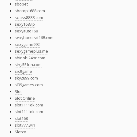
sbobet
sbotop1688.com
sclass8888.com
sexy168vip
sexyauto168
sexybaccarat168.com
sexygame992
sexygameplus.me
shinobi24hr.com
sing55fun.com
six9game
sky2899.com
sl99games.com
Slot
Slot Online
slot1111ok.com
slot1111ok.com
slot168
slot777.win
Slotxo