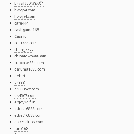
brazil999 ทางเข้า
bwvip4.com
bwvip4.com
cafe444
cashgame168
Casino
cc11388.com
chang7777
chinatown888.win
cupcake88x.com
daruma1688.com
debet
dr888
dr888bet.com
ek4567.com
enjoy24.fun
etbet16888.com
etbet16888.com
eu369clubs.com
faro168