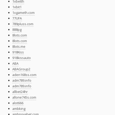
1xbetth
1xbit1
1xgameth.com
77UFA
789pluss.com
888pg
8lots.com
8lots.com
8lots.me
918Kiss
918kissauto
ABA
ABAGroup2
aden168ss.com
adm789.info
adm789.info
allbet24hr
allone745s.com
alot666
ambking
ambnovabet.com