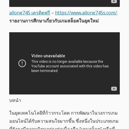
allone745 เครดิตฟรี
–
https://www.allone745s.com/
.
รายงานการศึกษาเกี่ยวกับเกมสล็อตในยุคใหม่
บทนำ
ในยุคเทคโนโลยีที่ก้าวกระโดด การพัฒนาในวงการเกม
ออนไลน์ได้รับความสนใจมากขึ้น ซึ่งหนึ่งในประเภทเกม