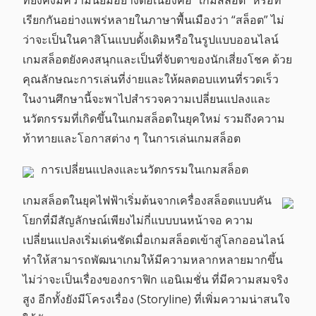
ที่ยังคงมีความนิยมอย่างต่อเนื่องคือ “เกมสล็อต” หรือที่
เรียกกันอย่างแพร่หลายในภาษาพื้นเมืองว่า “สล็อต” ไม่
ว่าจะเป็นในคาสิโนแบบดั้งเดิมหรือในรูปแบบออนไลน์
เกมสล็อตยังคงสนุกและเป็นที่จับตาของนักเสี่ยงโชค ด้วย
คุณลักษณะการเล่นที่ง่ายและให้ผลตอบแทนที่รวดเร็ว
ในงานศึกษานี้จะพาไปสำรวจความเปลี่ยนแปลงและ
นวัตกรรมที่เกิดขึ้นในเกมสล็อตในยุคใหม่ รวมถึงความ
ท้าทายและโอกาสต่าง ๆ ในการเล่นเกมสล็อต
การเปลี่ยนแปลงและนวัตกรรมในเกมสล็อต
เกมสล็อตในยุคไฟฟ้าเริ่มต้นจากเครื่องสล็อตแบบคัน
โยกที่มีสัญลักษณ์เพียงไม่กี่แบบบนหน้าจอ ความ
เปลี่ยนแปลงเริ่มเด่นชัดเมื่อเกมสล็อตเข้าสู่โลกออนไลน์
ทำให้สามารถพัฒนาเกมให้มีความหลากหลายมากขึ้น
ไม่ว่าจะเป็นเรื่องของกราฟิก แอนิเมชั่น ที่มีความสมจริง
สูง อีกทั้งยังมีโครงเรื่อง (Storyline) ที่เพิ่มความน่าสนใจ