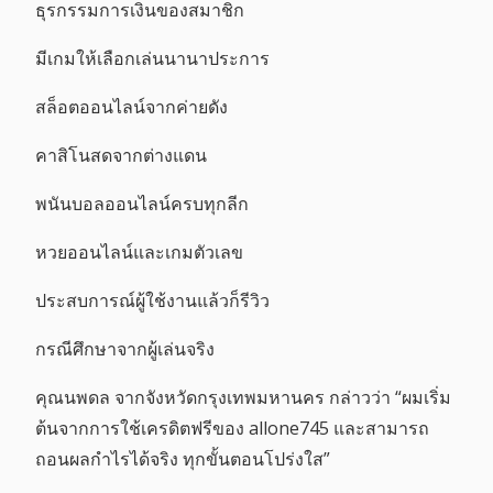
ธุรกรรมการเงินของสมาชิก
มีเกมให้เลือกเล่นนานาประการ
สล็อตออนไลน์จากค่ายดัง
คาสิโนสดจากต่างแดน
พนันบอลออนไลน์ครบทุกลีก
หวยออนไลน์และเกมตัวเลข
ประสบการณ์ผู้ใช้งานแล้วก็รีวิว
กรณีศึกษาจากผู้เล่นจริง
คุณนพดล จากจังหวัดกรุงเทพมหานคร กล่าวว่า “ผมเริ่ม
ต้นจากการใช้เครดิตฟรีของ allone745 และสามารถ
ถอนผลกำไรได้จริง ทุกขั้นตอนโปร่งใส”