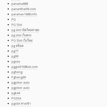
panama888
pananthai99.com
paramax1688.info
PG
PG Slot
pg slot เปิดใหม่ล่าสุด
pg slot เว็บตรง
PG Slot เว็บใหม่
pg สล็อต
pg77
pg99
pgceo
pggold168bet.com
pgheng
Pgheng99
pgjoker auto
pgjoker auto
pgk44
PGSlot
pgslot ทางเข้า