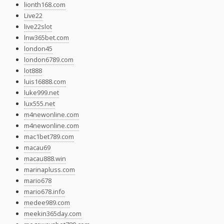
lionth168.com
Live22
live22slot
lnw365bet.com
london45
london6789.com
lot888
luis16888.com
luke999.net
lux555.net
m4newonline.com
m4newonline.com
mac1bet789.com
macau69
macau888.win
marinapluss.com
mario678
mario678.info
medee989.com
meekin365day.com