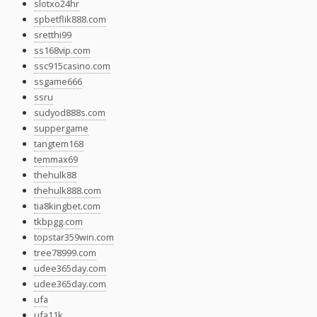
slotxo24hr
spbetflik888.com
sretthi99
ss168vip.com
ssc915casino.com
ssgame666
ssru
sudyod888s.com
suppergame
tangtem168
temmax69
thehulk88
thehulk888.com
tia8kingbet.com
tkbpgg.com
topstar359win.com
tree78999.com
udee365day.com
udee365day.com
ufa
ufa11k