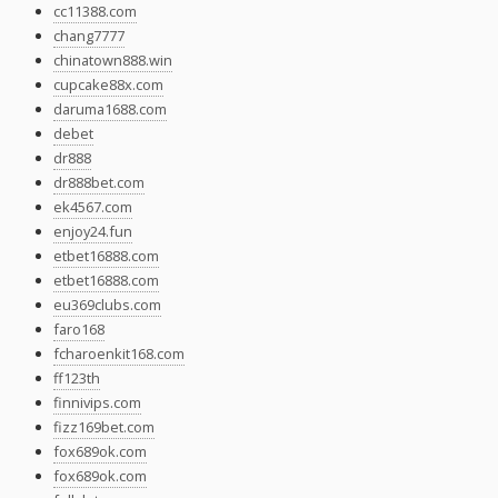
cc11388.com
chang7777
chinatown888.win
cupcake88x.com
daruma1688.com
debet
dr888
dr888bet.com
ek4567.com
enjoy24.fun
etbet16888.com
etbet16888.com
eu369clubs.com
faro168
fcharoenkit168.com
ff123th
finnivips.com
fizz169bet.com
fox689ok.com
fox689ok.com