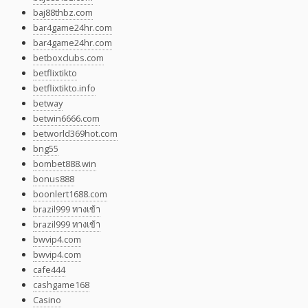
baj88thbz.com
bar4game24hr.com
bar4game24hr.com
betboxclubs.com
betflixtikto
betflixtikto.info
betway
betwin6666.com
betworld369hot.com
bng55
bombet888.win
bonus888
boonlert1688.com
brazil999 ทางเข้า
brazil999 ทางเข้า
bwvip4.com
bwvip4.com
cafe444
cashgame168
Casino