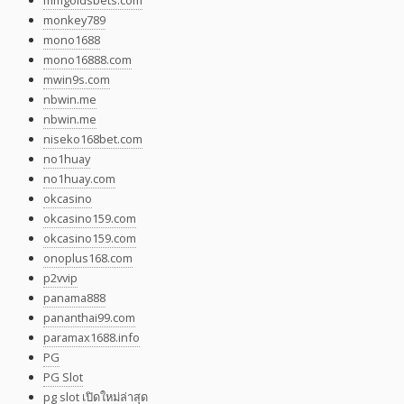
mmgoldsbets.com
monkey789
mono1688
mono16888.com
mwin9s.com
nbwin.me
nbwin.me
niseko168bet.com
no1huay
no1huay.com
okcasino
okcasino159.com
okcasino159.com
onoplus168.com
p2vvip
panama888
pananthai99.com
paramax1688.info
PG
PG Slot
pg slot เปิดใหม่ล่าสุด