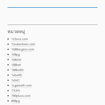
หมวดหมู่
123xos.com
13satanbets.com
1688vegasx.com
168pg
168slot
188bet
188betth
1xbetth
1xbit1
1xgameth.com
77UFA
789pluss.com
888pg