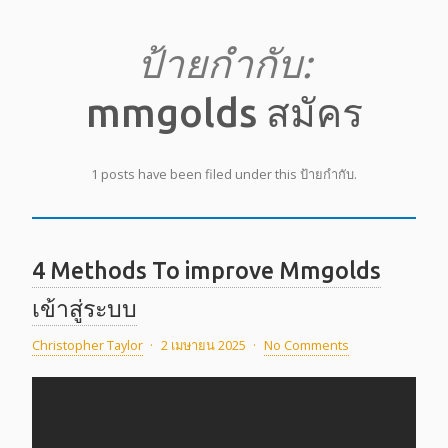
ป้ายกำกับ:
mmgolds สมัคร
1 posts have been filed under this ป้ายกำกับ.
4 Methods To improve Mmgolds
เข้าสู่ระบบ
Christopher Taylor
·
2 เมษายน 2025
·
No Comments