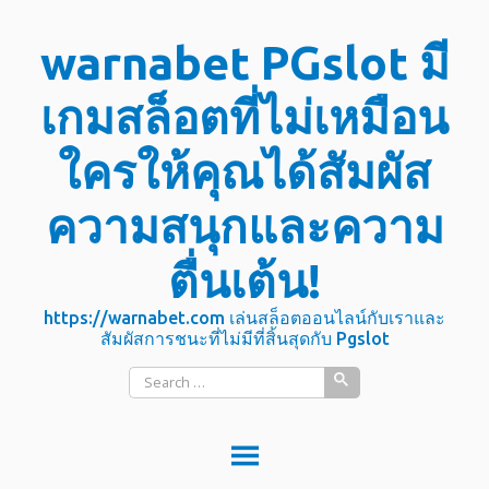
Skip
warnabet PGslot มี
to
content
เกมสล็อตที่ไม่เหมือน
ใครให้คุณได้สัมผัส
ความสนุกและความ
ตื่นเต้น!
https://warnabet.com เล่นสล็อตออนไลน์กับเราและ
สัมผัสการชนะที่ไม่มีที่สิ้นสุดกับ Pgslot
Search
for: