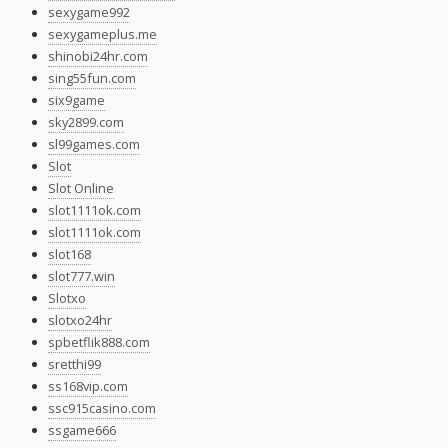
sexygame992
sexygameplus.me
shinobi24hr.com
sing55fun.com
six9game
sky2899.com
sl99games.com
Slot
Slot Online
slot1111ok.com
slot1111ok.com
slot168
slot777.win
Slotxo
slotxo24hr
spbetflik888.com
sretthi99
ss168vip.com
ssc915casino.com
ssgame666