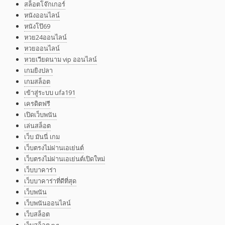
สล็อตโจ๊กเกอร์
หนังออนไลน์
หนังโป๊69
หวย24ออนไลน์
หวยออนไลน์
หวยเวียดนาม vip ออนไลน์
เกมยิงปลา
เกมสล็อต
เข้าสู่ระบบ ufa191
เครดิตฟรี
เปิดเว็บพนัน
เล่นสล็อต
เว็บ มันนี่ เกม
เว็บตรงไม่ผ่านเอเย่นต์
เว็บตรงไม่ผ่านเอเย่นต์เปิดใหม่
เว็บบาคาร่า
เว็บบาคาร่าที่ดีที่สุด
เว็บพนัน
เว็บพนันออนไลน์
เว็บสล็อต