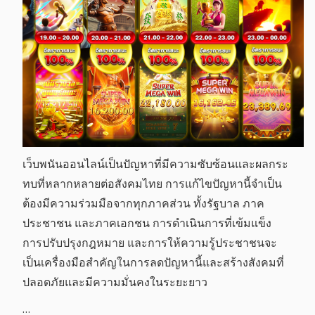
เว็บพนันออนไลน์เป็นปัญหาที่มีความซับซ้อนและผลกระ
ทบที่หลากหลายต่อสังคมไทย การแก้ไขปัญหานี้จำเป็น
ต้องมีความร่วมมือจากทุกภาคส่วน ทั้งรัฐบาล ภาค
ประชาชน และภาคเอกชน การดำเนินการที่เข้มแข็ง
การปรับปรุงกฎหมาย และการให้ความรู้ประชาชนจะ
เป็นเครื่องมือสำคัญในการลดปัญหานี้และสร้างสังคมที่
ปลอดภัยและมีความมั่นคงในระยะยาว
…