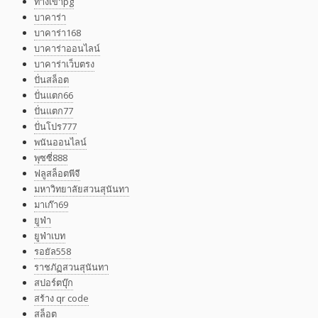
ทางเข้าpg
บาคาร่า
บาคาร่า168
บาคาร่าออนไลน์
บาคาร่าเว็บตรง
ปั่นสล็อต
ปั่นแตก66
ปั่นแตก77
ปั่นโปร777
พนันออนไลน์
พุซซี่888
ฟลูสล็อตพีจี
มหาวิทยาลัยสวนสุนันทา
มาเก๊า69
ยูฟ่า
ยูฟ่าเบท
รอยัล558
ราชภัฏสวนสุนันทา
สปอร์ตบุ๊ก
สร้าง qr code
สล็อต