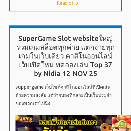
Read on
SuperGame Slot websiteใหญ่
รวมเกมสล็อตทุกค่าย แตกง่ายทุก
เกมในเว็บเดียว คาสิโนออนไลน์
เว็บเปิดใหม่ ทดลองเล่น Top 37
by Nidia 12 NOV 25
suppergame เว็บไซต์คาสิโนออนไลน์ที่เปิดเล่น
ด้วยความสงสัย แต่ว่าจบลงที่กลายเป็นเว็บประจำ
ของพวกเราไปนิ่ง