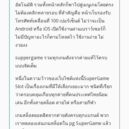
อัตโนมัติ รวมทั้งหน้าหลักก็พาไปสู่เมนูเกมโดยตรง
ไม่ต้องคลิกหลายรอบ ที่สำคัญคือ หน้าเว็บรองรับ
โทรศัพท์เคลื่อนที่ 100 เปอร์เซ็นต์ ไม่ว่าจะเป็น
Android หรือ iOS เปิดใช้งานผ่านเบราว์เซอร์ก็
ไม่มีปัญหาอะไรก็ตามโหลดไว ใช้งานง่าย ไม่
งวยงง
suppergame รวมทุกเกมดังจากค่ายแท้ไว้ครบ
แบบจัดเต็ม
หนึ่งในความว้าวของเว็บไซต์แห่งนี้SuperGame
Slot เป็นเรื่องเกมที่มีให้เลือกเยอะมาก ชนิดที่เรียก
ว่าครอบคลุมเกือบทุกค่ายที่คนประเทศไทยนิยม
เล่น อีกทั้งสายสล็อต สายไพ่ หรือสายกีฬา
เกมสล็อตยอดฮิตจากค่ายดังครบทุกแบรนด์ พวก
เราทดลองเล่นเกมสล็อตใน pg SuperGame แล้ว