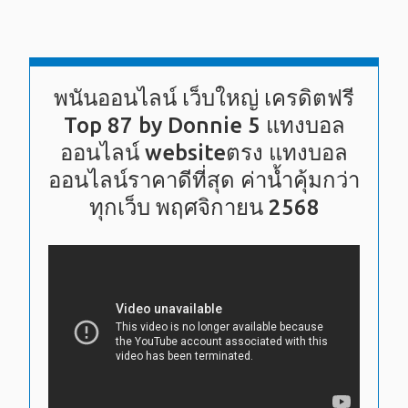
พนันออนไลน์ เว็บใหญ่ เครดิตฟรี
Top 87 by Donnie 5 แทงบอล
ออนไลน์ websiteตรง แทงบอล
ออนไลน์ราคาดีที่สุด ค่าน้ำคุ้มกว่า
ทุกเว็บ พฤศจิกายน 2568