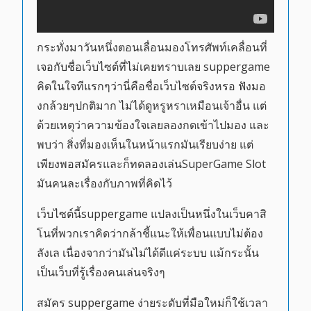
กระทั่งมาวันหนึ่งตอนเลื่อนมองโทรศัพท์เคลื่อนที่
เจอกับชื่อเว็บไซต์ที่ไม่เคยทราบเลย suppergame
คิดในใจทีแรกๆว่านี่คือชื่อเว็บไซต์จริงหรอ ฟังมอ
งกล้วยๆปกติมาก ไม่ได้ดูหรูหราเหมือนเจ้าอื่น แต่
ด้วยเหตุว่าความข้องใจเลยลองกดเข้าไปมอง และ
พบว่า สิ่งที่มองเห็นในหน้าแรกมันเรียบง่าย แต่
เพียงพอสมัครและก็ทดลองเล่นSuperGame Slot
มันคนละเรื่องกับภาพที่คิดไว้
เว็บไซต์นี้suppergame แปลงเป็นหนึ่งในเว็บคาสิ
โนที่พวกเราคิดว่ากล้าชี้แนะให้เพื่อนแบบไม่ต้อง
ลังเล เนื่องจากว่ามันไม่ได้ดีแค่ระบบ แม้กระนั้น
เป็นเว็บที่รู้เรื่องคนเล่นจริงๆ
สมัคร suppergame ง่ายระดับที่มือใหม่ก็ใช้เวลา