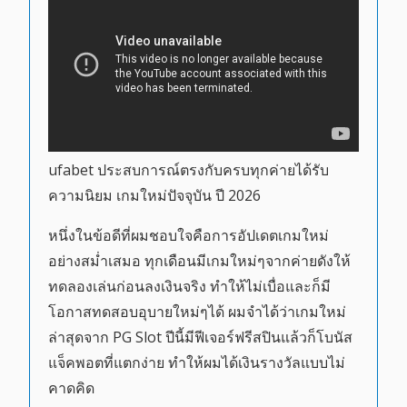
ufabet ประสบการณ์ตรงกับครบทุกค่ายได้รับ
ความนิยม เกมใหม่ปัจจุบัน ปี 2026
หนึ่งในข้อดีที่ผมชอบใจคือการอัปเดตเกมใหม่
อย่างสม่ำเสมอ ทุกเดือนมีเกมใหม่ๆจากค่ายดังให้
ทดลองเล่นก่อนลงเงินจริง ทำให้ไม่เบื่อและก็มี
โอกาสทดสอบอุบายใหม่ๆได้ ผมจำได้ว่าเกมใหม่
ล่าสุดจาก PG Slot ปีนี้มีฟีเจอร์ฟรีสปินแล้วก็โบนัส
แจ็คพอตที่แตกง่าย ทำให้ผมได้เงินรางวัลแบบไม่
คาดคิด