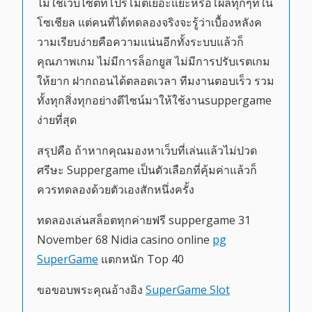
ไม่ใช่เว็บไซต์ที่โปรโมตเยอะแยะหรือโผล่ทุกๆที่ใน
โซเชียล แต่คนที่ได้ทดลองจริงจะรู้ว่าเบื้องหลังค
วามเรียบง่ายคือความแน่นอีกทั้งระบบแล้วก็
คุณภาพเกม ไม่มีการล็อกยูส ไม่มีการปรับเรตเกม
ให้ยาก ฝากถอนได้ตลอดเวลา ทีมงานตอบเร็ว รวม
ทั้งทุกสิ่งทุกอย่างดีไซน์มาให้ใช้งานsuppergame
ง่ายที่สุด
สรุปคือ ถ้าหากคุณมองหาเว็บที่เล่นแล้วไม่ปวด
ศรีษะ Suppergame เป็นตัวเลือกที่คุ้มค่าแล้วก็
ควรทดลองด้วยตัวเองสักหนึ่งครั้ง
ทดลองเล่นสล็อตทุกค่ายฟรี suppergame 31
November 68 Nidia casino online
pg
SuperGame
แตกหนัก Top 40
ขอขอบพระคุณอ้างอิง
SuperGame Slot