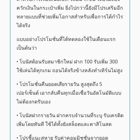
ควักเงินในกระเป๋าเพิ่ม ยิ่งไปกว่านี้ยังมีโปรเสริมอีก
หลายแบบที่ช่วยเพิ่มโอกาสสำหรับเพื่อการได้กำไร
ได้จริง
แบบอย่างโปรโมชั่นที่ได้ทดลองใช้ในเดือนแรก
เป็นต้นว่า
• โบนัสต้อนรับสมาชิกใหม่ ฝาก 100 รับเพิ่ม 300
ใช้เล่นได้ทุกเกม ถอนได้จริงข้างหลังทำเทิร์นไม่สูง
• โปรโมชั่นคืนยอดเสียรายวัน สูงสุดถึง 5
เปอร์เซ็นต์ เอากลับคืนทุกเมื่อเชื่อวันอัตโนมัติแบบ
ไม่ต้องกดรับเอง
• โบนัสฝากรายวัน ฝากครบจำนวนที่ระบุ รับเครดิต
เพิ่มโดยทันที ใช้ได้ทั้งยังสล็อตและคาสิโนสด
• โปรชี้แนะสหาย รับค่าคอมมิชชั่นจากยอด