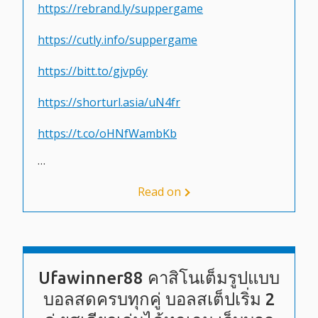
https://rebrand.ly/suppergame
https://cutly.info/suppergame
https://bitt.to/gjvp6y
https://shorturl.asia/uN4fr
https://t.co/oHNfWambKb
…
Read on
Ufawinner88 คาสิโนเต็มรูปแบบ
บอลสดครบทุกคู่ บอลสเต็ปเริ่ม 2