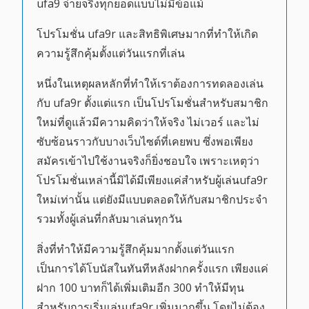
ufa9 จ่ายจริงทุกยอดแบบไม่มีข้อแม้
โปรโมชั่น ufa9r และสิทธิพิเศษมากที่ทำให้เกิด
ความรู้สึกคุ้มตั้งแต่วันแรกที่เล่น
หนึ่งในเหตุผลหลักที่ทำให้เราต้องการทดลองเล่น
กับ ufa9r ตั้งแต่แรก เป็นโปรโมชั่นสำหรับสมาชิก
ใหม่ที่ดูแล้วมีความคิดว่าให้จริง ไม่เวอร์ และไม่
ซับซ้อนราวกับบางเว็บไซต์ที่เคยพบ ซึ่งพอเพียง
สมัครเข้าไปใช้งานจริงก็ยิ่งชอบใจ เพราะเหตุว่า
โปรโมชั่นเหล่านี้มิได้มีเพียงแค่สำหรับผู้เล่นufa9r
ใหม่เท่านั้น แต่ยังมีแบบตลอดให้กับสมาชิกประจำ
รวมทั้งผู้เล่นที่กลับมาเล่นทุกวัน
สิ่งที่ทำให้มีความรู้สึกคุ้มมากตั้งแต่วันแรก
เป็นการได้โบนัสในทันทีหลังฝากครั้งแรก เพียงแค่
ฝาก 100 บาทก็ได้เพิ่มเติมอีก 300 ทำให้มีทุน
สำหรับการเริ่มเล่นufa9r เพิ่มมากขึ้น โดยไม่ต้อง