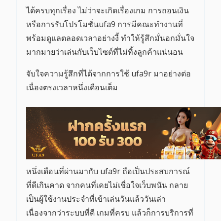
ได้ครบทุกเรื่อง ไม่ว่าจะเกิดเรื่องเกม การถอนเงิน
หรือการรับโปรโมชั่นufa9 การมีคณะทำงานที่
พร้อมดูแลตลอดเวลาอย่างงี้ ทำให้รู้สึกมั่นอกมั่นใจ
มากมายว่าเล่นกับเว็บไซต์ที่ไม่ทิ้งลูกค้าแน่นอน
จับใจความรู้สึกที่ได้จากการใช้ ufa9r มาอย่างต่อ
เนื่องตรงเวลาหนึ่งเดือนเต็ม
หนึ่งเดือนที่ผ่านมากับ ufa9r ถือเป็นประสบการณ์
ที่ดีเกินคาด จากคนที่เคยไม่เชื่อใจเว็บพนัน กลาย
เป็นผู้ใช้งานประจำที่เข้าเล่นวันแล้ววันเล่า
เนื่องจากว่าระบบที่ดี เกมที่ครบ แล้วก็การบริการที่