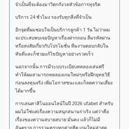
จำเป็นที่จะต้องมาวิตกกังวลหัวข้อการทุจริต
บริการ 24 ชั่วโมง รองรับทุกสิ่งที่จำเป็น
อีกจุดที่ผมชอบใจเป็นบริการลูกค้า 1 วัน ไม่ว่าผม
จะประสบพบเจอปัญหาเรื่องฝากถอน ลืมรหัสผ่าน
หรือสงสัยเกี่ยวกับโปรโมชั่น ทีมงานตอบกลับใน
ทันทีและก็ช่วยแก้ไขปัญหาอย่างรวดเร็ว
นอกจากนั้น การมีระบบระเบียบทดลองเล่นฟรี
ทำให้ผมสามารถทดลองเกมใหม่ๆหรือฝึกยุทธวิธี
ก่อนลงทุนจริง เพิ่มโอกาสชนะและก็ลดความเสี่ยง
ได้มากขึ้น
การเล่นคาสิโนออนไลน์ในปี 2026 ufabet สำหรับ
ผมไม่ใช่แค่เรื่องความสนุกสนานร่าเริง แต่ว่าคือ
เรื่องของความสบายสบาย มั่นคง แล้วก็ไม่มี
อันตราย การรวมครบทุกค่ายฮิต เกมใหม่ล่าสุด