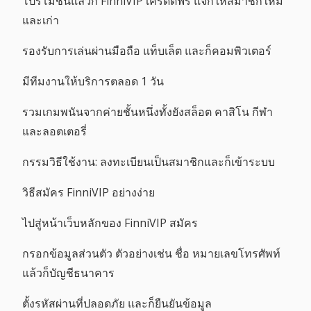
โปรโมชั่นแล้วก็ FinniVIP เครดิตฟรี แจกให้สมาชิกใหม่
และเก่า
รองรับการเล่นผ่านมือถือ แท็บเล็ต และก็คอมพิวเตอร์
มีทีมงานให้บริการตลอด 1 วัน
รวมเกมพนันจากค่ายชั้นหนึ่งทั้งยังสล็อต คาสิโน กีฬา
และลอตเตอรี่
กรรมวิธีใช้งาน: ลงทะเบียนเป็นสมาชิกและก็เข้าระบบ
วิธีสมัคร FinniVIP อย่างง่าย
ไปสู่หน้าเว็บหลักของ FinniVIP สมัคร
กรอกข้อมูลส่วนตัว ตัวอย่างเช่น ชื่อ หมายเลขโทรศัพท์
แล้วก็บัญชีธนาคาร
ตั้งรหัสผ่านที่ปลอดภัย และก็ยืนยันข้อมูล