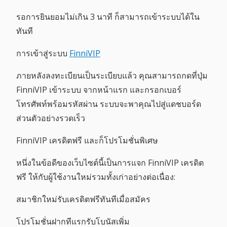
รอการยินยอมไม่เกิน 3 นาที ก็สามารถเข้าระบบได้ใน
ทันที
การเข้าสู่ระบบ
FinniVIP
ภายหลังลงทะเบียนเป็นระเบียบแล้ว คุณสามารถกดที่ปุ่ม
FinniVIP เข้าระบบ จากหน้าแรก และกรอกเบอร์
โทรศัพท์พร้อมรหัสผ่าน ระบบจะพาคุณไปสู่แดชบอร์ด
ส่วนตัวอย่างรวดเร็ว
FinniVIP เครดิตฟรี และก็โปรโมชั่นพิเศษ
หนึ่งในข้อดีของเว็บไซต์นี้เป็นการแจก FinniVIP เครดิต
ฟรี ให้กับผู้ใช้งานใหม่รวมทั้งเก่าอย่างต่อเนื่อง:
สมาชิกใหม่รับเครดิตฟรีทันทีเมื่อสมัคร
โปรโมชั่นฝากทีแรกรับโบนัสเพิ่ม