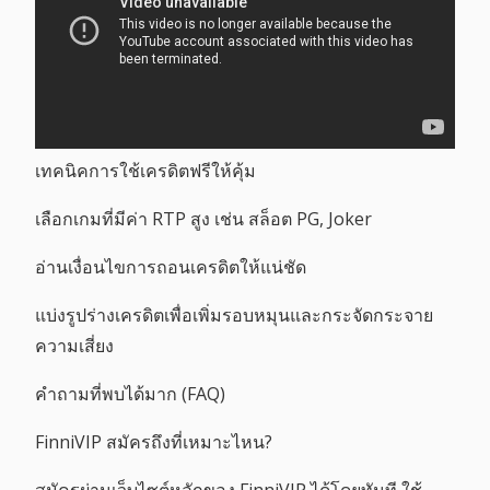
เทคนิคการใช้เครดิตฟรีให้คุ้ม
เลือกเกมที่มีค่า RTP สูง เช่น สล็อต PG, Joker
อ่านเงื่อนไขการถอนเครดิตให้แน่ชัด
แบ่งรูปร่างเครดิตเพื่อเพิ่มรอบหมุนและกระจัดกระจาย
ความเสี่ยง
คำถามที่พบได้มาก (FAQ)
FinniVIP สมัครถึงที่เหมาะไหน?