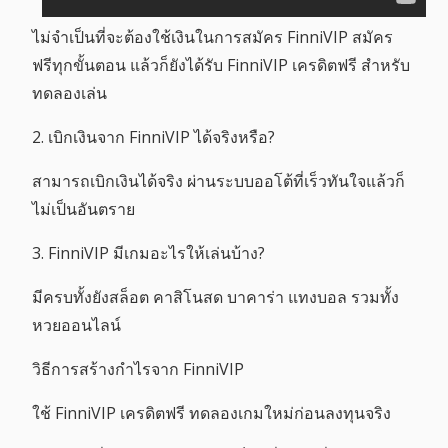
ไม่จำเป็นที่จะต้องใช้เงินในการสมัคร FinniVIP สมัคร
ฟรีทุกขั้นตอน แล้วก็ยังได้รับ FinniVIP เครดิตฟรี สำหรับ
ทดลองเล่น
2. เบิกเงินจาก FinniVIP ได้จริงหรือ?
สามารถเบิกเงินได้จริง ผ่านระบบออโต้ที่เร็วทันใจแล้วก็
ไม่เป็นอันตราย
3. FinniVIP มีเกมอะไรให้เล่นบ้าง?
มีครบทั้งยังสล็อต คาสิโนสด บาคาร่า แทงบอล รวมทั้ง
หวยออนไลน์
วิธีการสร้างกำไรจาก FinniVIP
ใช้ FinniVIP เครดิตฟรี ทดลองเกมใหม่ก่อนลงทุนจริง