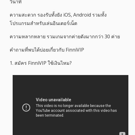
วินาที
ความสะดวก รองรับทั้งยัง iOS, Android รวมทั้ง
โปรแกรมสำหรับเล่นอินเตอร์เน็ต
ความหลากหลาย รวมเกมจากค่ายดังมากกว่า 30 ค่าย
คำถามที่พบได้บ่อยเกี่ยวกับ FinniVIP
1. สมัคร FinniVIP ใช้เงินไหม?