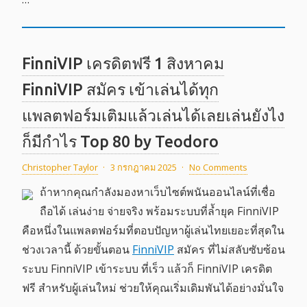
FinniVIP เครดิตฟรี 1 สิงหาคม
FinniVIP สมัคร เข้าเล่นได้ทุก
แพลตฟอร์มเติมแล้วเล่นได้เลยเล่นยังไง
ก็มีกำไร Top 80 by Teodoro
Christopher Taylor
·
3 กรกฎาคม 2025
·
No Comments
ถ้าหากคุณกำลังมองหาเว็บไซต์พนันออนไลน์ที่เชื่อ
ถือได้ เล่นง่าย จ่ายจริง พร้อมระบบที่ล้ำยุค FinniVIP
คือหนึ่งในแพลตฟอร์มที่ตอบปัญหาผู้เล่นไทยเยอะที่สุดใน
ช่วงเวลานี้ ด้วยขั้นตอน
FinniVIP
สมัคร ที่ไม่สลับซับซ้อน
ระบบ FinniVIP เข้าระบบ ที่เร็ว แล้วก็ FinniVIP เครดิต
ฟรี สำหรับผู้เล่นใหม่ ช่วยให้คุณเริ่มเดิมพันได้อย่างมั่นใจ