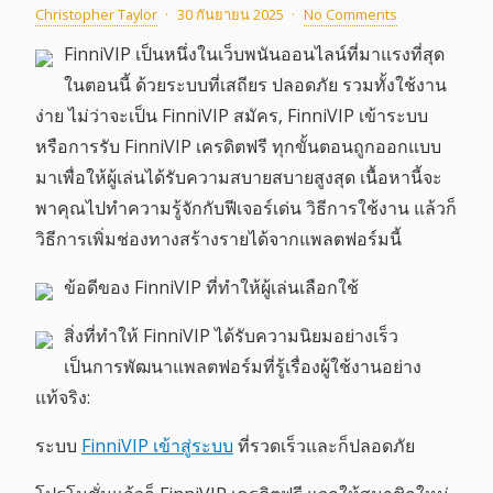
Christopher Taylor
·
30 กันยายน 2025
·
No Comments
FinniVIP เป็นหนึ่งในเว็บพนันออนไลน์ที่มาแรงที่สุด
ในตอนนี้ ด้วยระบบที่เสถียร ปลอดภัย รวมทั้งใช้งาน
ง่าย ไม่ว่าจะเป็น FinniVIP สมัคร, FinniVIP เข้าระบบ
หรือการรับ FinniVIP เครดิตฟรี ทุกขั้นตอนถูกออกแบบ
มาเพื่อให้ผู้เล่นได้รับความสบายสบายสูงสุด เนื้อหานี้จะ
พาคุณไปทำความรู้จักกับฟีเจอร์เด่น วิธีการใช้งาน แล้วก็
วิธีการเพิ่มช่องทางสร้างรายได้จากแพลตฟอร์มนี้
ข้อดีของ FinniVIP ที่ทำให้ผู้เล่นเลือกใช้
สิ่งที่ทำให้ FinniVIP ได้รับความนิยมอย่างเร็ว
เป็นการพัฒนาแพลตฟอร์มที่รู้เรื่องผู้ใช้งานอย่าง
แท้จริง:
ระบบ
FinniVIP เข้าสู่ระบบ
ที่รวดเร็วและก็ปลอดภัย