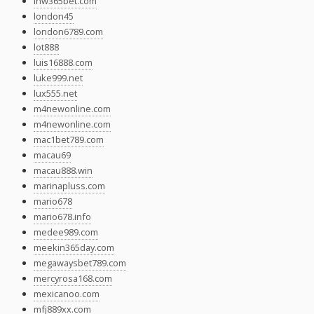
lnw365bet.com
london45
london6789.com
lot888
luis16888.com
luke999.net
lux555.net
m4newonline.com
m4newonline.com
mac1bet789.com
macau69
macau888.win
marinapluss.com
mario678
mario678.info
medee989.com
meekin365day.com
megawaysbet789.com
mercyrosa168.com
mexicanoo.com
mfj889xx.com