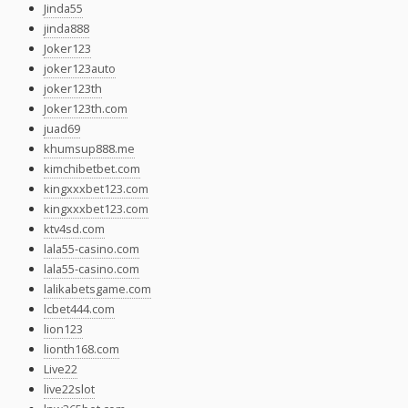
Jinda55
jinda888
Joker123
joker123auto
joker123th
Joker123th.com
juad69
khumsup888.me
kimchibetbet.com
kingxxxbet123.com
kingxxxbet123.com
ktv4sd.com
lala55-casino.com
lala55-casino.com
lalikabetsgame.com
lcbet444.com
lion123
lionth168.com
Live22
live22slot