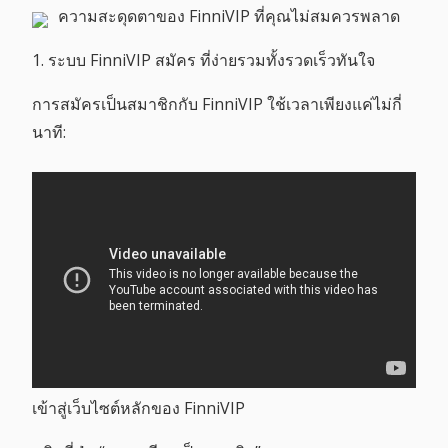
ความสะดุดตาของ FinniVIP ที่คุณไม่สมควรพลาด
1. ระบบ FinniVIP สมัคร ที่ง่ายรวมทั้งรวดเร็วทันใจ
การสมัครเป็นสมาชิกกับ FinniVIP ใช้เวลาเพียงแค่ไม่กี่
นาที:
เข้าสู่เว็บไซต์หลักของ FinniVIP