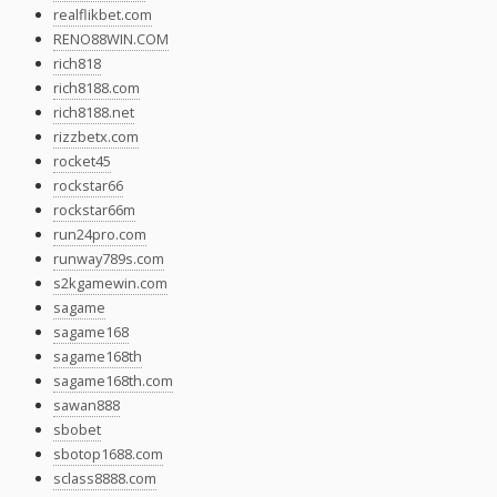
realflikbet.com
RENO88WIN.COM
rich818
rich8188.com
rich8188.net
rizzbetx.com
rocket45
rockstar66
rockstar66m
run24pro.com
runway789s.com
s2kgamewin.com
sagame
sagame168
sagame168th
sagame168th.com
sawan888
sbobet
sbotop1688.com
sclass8888.com