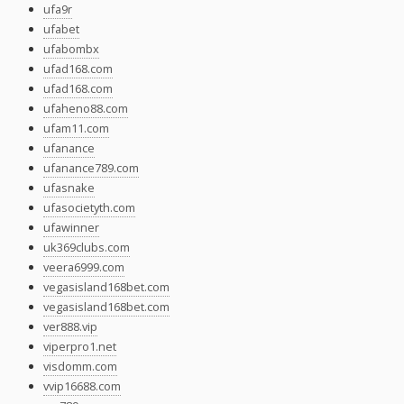
ufa9r
ufabet
ufabombx
ufad168.com
ufad168.com
ufaheno88.com
ufam11.com
ufanance
ufanance789.com
ufasnake
ufasocietyth.com
ufawinner
uk369clubs.com
veera6999.com
vegasisland168bet.com
vegasisland168bet.com
ver888.vip
viperpro1.net
visdomm.com
vvip16688.com