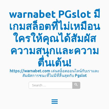
Skip
warnabet PGslot มี
to
content
เกมสล็อตที่ไม่เหมือน
ใครให้คุณได้สัมผัส
ความสนุกและความ
ตื่นเต้น!
https://warnabet.com เล่นสล็อตออนไลน์กับเราและ
สัมผัสการชนะที่ไม่มีที่สิ้นสุดกับ Pgslot
Search
for: