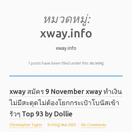
หมวดหมู่:
xway.info
xway.info
1 posts have been filed under this หมวดหมู่.
xway สมัคร 9 November xway ทำเงิน
ไม่มีสะดุดไม่ต้องโยกกระเป๋าโบนัสเข้า
รัวๆ Top 93 by Dollie
Christopher Taylor
·
6 กรกฎาคม 2025
·
No Comments