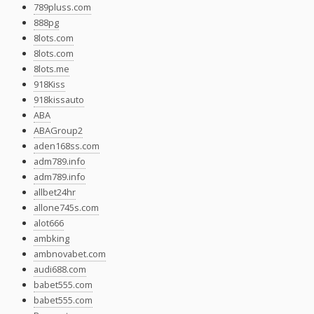
789pluss.com
888pg
8lots.com
8lots.com
8lots.me
918Kiss
918kissauto
ABA
ABAGroup2
aden168ss.com
adm789.info
adm789.info
allbet24hr
allone745s.com
alot666
ambking
ambnovabet.com
audi688.com
babet555.com
babet555.com