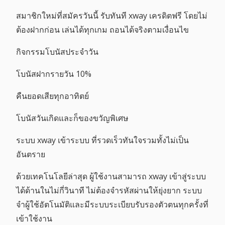
สมาชิกใหม่ที่สมัครวันนี้ รับทันที xway เครดิตฟรี โดยไม่
ต้องฝากก่อน เล่นได้ทุกเกม ถอนได้จริงตามเงื่อนไข
กิจกรรมโบนัสประจำวัน
โบนัสฝากรายวัน 10%
คืนยอดเสียทุกอาทิตย์
โบนัสวันเกิดและก็ของขวัญพิเศษ
ระบบ xway เข้าระบบ ที่รวดเร็วทันใจรวมทั้งไม่เป็น
อันตราย
ด้วยเทคโนโลยีล่าสุด ผู้ใช้งานสามารถ xway เข้าสู่ระบบ
ได้ด้านในไม่กี่วินาที ไม่ต้องจำรหัสผ่านให้ยุ่งยาก ระบบ
จำผู้ใช้อัตโนมัติและมีระบบระเบียบรับรองตัวตนทุกครั้งที่
เข้าใช้งาน