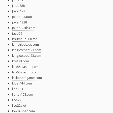
Jinda55
jinda888
Joker123
joker123auto
joker123th
Joker123th.com
juad69
khumsup888.me
kimchibetbet.com
kingxxxbet123.com
kingxxxbet123.com
ktv4sd.com
lala55-casino.com
lala55-casino.com
lalikabetsgame.com
lcbet444.com
lion123
lionth168.com
Live22
live22slot
lnw365bet.com