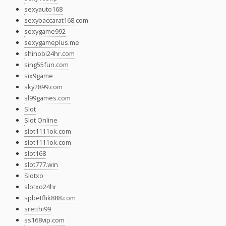
sexyauto168
sexybaccarat168.com
sexygame992
sexygameplus.me
shinobi24hr.com
sing55fun.com
six9game
sky2899.com
sl99games.com
Slot
Slot Online
slot1111ok.com
slot1111ok.com
slot168
slot777.win
Slotxo
slotxo24hr
spbetflik888.com
sretthi99
ss168vip.com