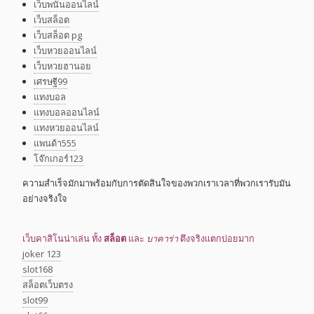
เว็บพนันออนไลน์
เว็บสล็อต
เว็บสล็อต pg
เว็บหวยออนไลน์
เว็บหวยฮานอย
เศรษฐี99
แทงบอล
แทงบอลออนไลน์
แทงหวยออนไลน์
แพนด้า555
โจ๊กเกอร์123
ความสำเร็จมักมาพร้อมกับการตัดสินใจของพวกเราเวลาที่พวกเรารับมัน
อย่างจริงใจ
เว็บคาสิโนน่าเล่น ทั้ง
สล็อต
และ
บาคาร่า
ตึงจริงแตกบ่อยมาก
joker 123
slot168
สล็อตเว็บตรง
slot99