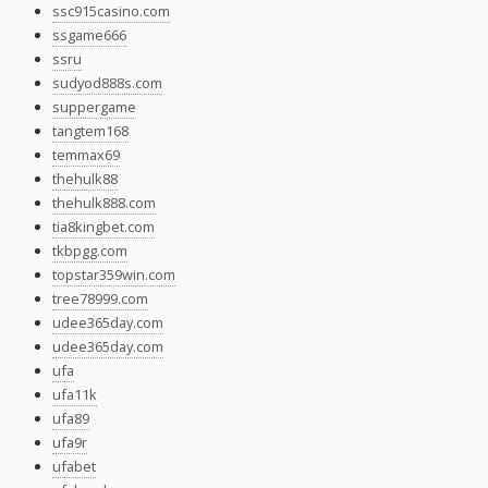
ssc915casino.com
ssgame666
ssru
sudyod888s.com
suppergame
tangtem168
temmax69
thehulk88
thehulk888.com
tia8kingbet.com
tkbpgg.com
topstar359win.com
tree78999.com
udee365day.com
udee365day.com
ufa
ufa11k
ufa89
ufa9r
ufabet