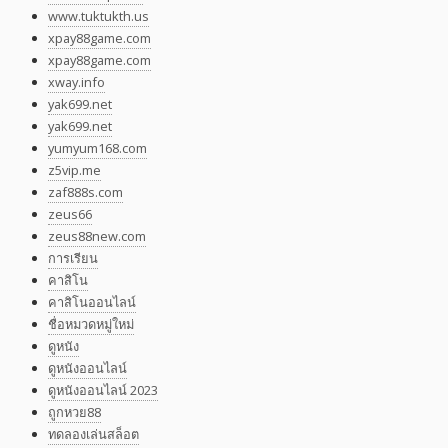
www.tuktukth.us
xpay88game.com
xpay88game.com
xway.info
yak699.net
yak699.net
yumyum168.com
z5vip.me
zaf888s.com
zeus66
zeus88new.com
การเรียน
คาสิโน
คาสิโนออนไลน์
ชื่อหมวดหมู่ใหม่
ดูหนัง
ดูหนังออนไลน์
ดูหนังออนไลน์ 2023
ถูกหวย88
ทดลองเล่นสล็อต