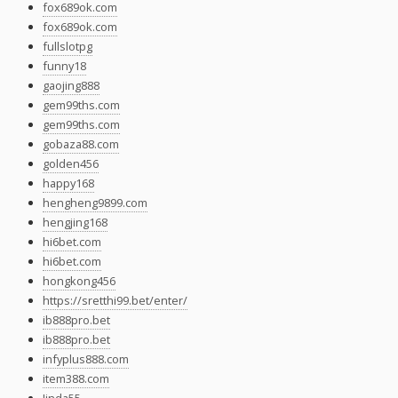
fox689ok.com
fox689ok.com
fullslotpg
funny18
gaojing888
gem99ths.com
gem99ths.com
gobaza88.com
golden456
happy168
hengheng9899.com
hengjing168
hi6bet.com
hi6bet.com
hongkong456
https://sretthi99.bet/enter/
ib888pro.bet
ib888pro.bet
infyplus888.com
item388.com