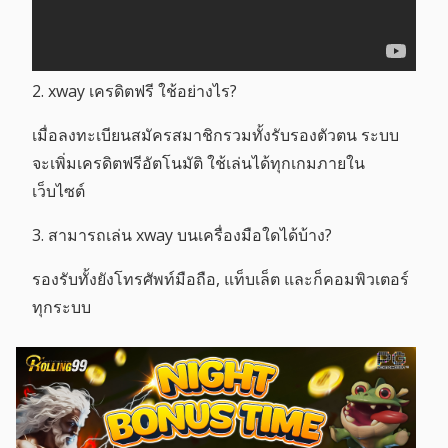
2. xway เครดิตฟรี ใช้อย่างไร?
เมื่อลงทะเบียนสมัครสมาชิกรวมทั้งรับรองตัวตน ระบบ
จะเพิ่มเครดิตฟรีอัตโนมัติ ใช้เล่นได้ทุกเกมภายใน
เว็บไซต์
3. สามารถเล่น xway บนเครื่องมือใดได้บ้าง?
รองรับทั้งยังโทรศัพท์มือถือ, แท็บเล็ต และก็คอมพิวเตอร์
ทุกระบบ