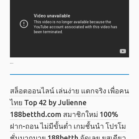
…
สล็อตออนไลน์ เล่นง่าย แตกจริง เพื่อคน
ไทย Top 42 by Julienne
188betthd.com สมาชิกใหม่ 100%
ฝาก-ถอน ไม่มีขั้นต่ำ เกมชั้นนำ โปรโม
ชั่นมากมาย 188betth จัดเลย ยูสเดียว