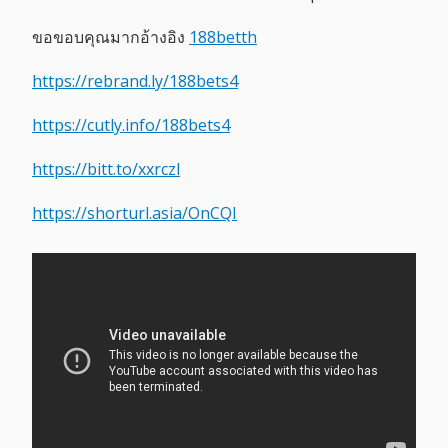
ขอขอบคุณมากอ้างอิง
188betth
https://rebrand.ly/188bets4
https://cutly.info/188bets4
https://bitt.to/xxrczl
https://shorturl.asia/OnCQI