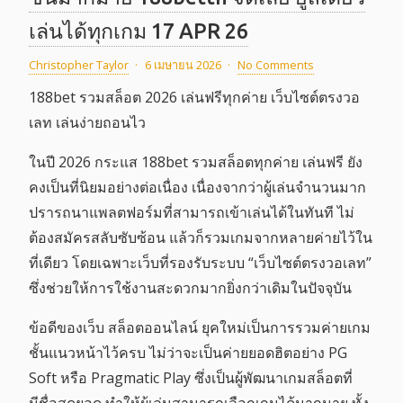
เล่นได้ทุกเกม 17 APR 26
Christopher Taylor
·
6 เมษายน 2026
·
No Comments
188bet รวมสล็อต 2026 เล่นฟรีทุกค่าย เว็บไซต์ตรงวอ
เลท เล่นง่ายถอนไว
ในปี 2026 กระแส 188bet รวมสล็อตทุกค่าย เล่นฟรี ยัง
คงเป็นที่นิยมอย่างต่อเนื่อง เนื่องจากว่าผู้เล่นจำนวนมาก
ปรารถนาแพลตฟอร์มที่สามารถเข้าเล่นได้ในทันที ไม่
ต้องสมัครสลับซับซ้อน แล้วก็รวมเกมจากหลายค่ายไว้ใน
ที่เดียว โดยเฉพาะเว็บที่รองรับระบบ “เว็บไซต์ตรงวอเลท”
ซึ่งช่วยให้การใช้งานสะดวกมากยิ่งกว่าเดิมในปัจจุบัน
ข้อดีของเว็บ สล็อตออนไลน์ ยุคใหม่เป็นการรวมค่ายเกม
ชั้นแนวหน้าไว้ครบ ไม่ว่าจะเป็นค่ายยอดฮิตอย่าง PG
Soft หรือ Pragmatic Play ซึ่งเป็นผู้พัฒนาเกมสล็อตที่
มีชื่อสุดยอด ทำให้ผู้เล่นสามารถเลือกเกมได้มากมาย ทั้ง