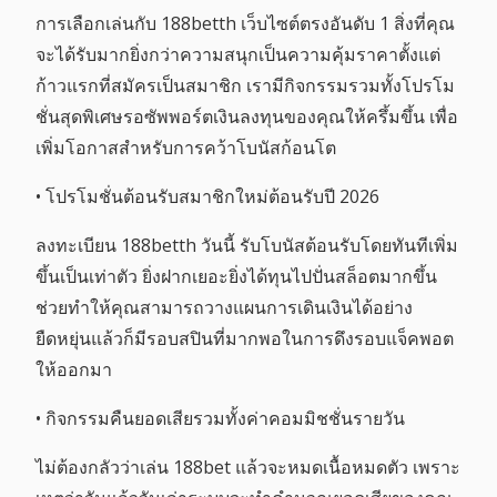
การเลือกเล่นกับ 188betth เว็บไซต์ตรงอันดับ 1 สิ่งที่คุณ
จะได้รับมากยิ่งกว่าความสนุกเป็นความคุ้มราคาตั้งแต่
ก้าวแรกที่สมัครเป็นสมาชิก เรามีกิจกรรมรวมทั้งโปรโม
ชั่นสุดพิเศษรอซัพพอร์ตเงินลงทุนของคุณให้ครึ้มขึ้น เพื่อ
เพิ่มโอกาสสำหรับการคว้าโบนัสก้อนโต
• โปรโมชั่นต้อนรับสมาชิกใหม่ต้อนรับปี 2026
ลงทะเบียน 188betth วันนี้ รับโบนัสต้อนรับโดยทันทีเพิ่ม
ขึ้นเป็นเท่าตัว ยิ่งฝากเยอะยิ่งได้ทุนไปปั่นสล็อตมากขึ้น
ช่วยทำให้คุณสามารถวางแผนการเดินเงินได้อย่าง
ยืดหยุ่นแล้วก็มีรอบสปินที่มากพอในการดึงรอบแจ็คพอต
ให้ออกมา
• กิจกรรมคืนยอดเสียรวมทั้งค่าคอมมิชชั่นรายวัน
ไม่ต้องกลัวว่าเล่น 188bet แล้วจะหมดเนื้อหมดตัว เพราะ