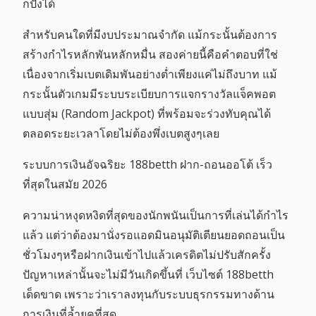
ก็ปังได้
สำหรับคนใดที่มีงบประมาณจำกัด แม้กระนั้นต้องการ
สร้างกำไรหลักพันหลักหมื่น สองค่ายนี้คือคำตอบที่ใช่
เนื่องจากเริ่มเบตเดิมพันอย่างต่ำเพียงแค่ไม่ถึงบาท แม้
กระนั้นตัวเกมมีระบบระเบียบการแจกรางวัลแจ็คพอต
แบบสุ่ม (Random Jackpot) ที่พร้อมจะร่วงทับคุณได้
ตลอดระยะเวลาโดยไม่ต้องพึ่งเบตสูงๆเลย
ระบบการเงินอัจฉริยะ 188betth ฝาก-ถอนออโต้ เร็ว
ที่สุดในสมัย 2026
ความน่าหงุดหงิดที่สุดของนักพนันเป็นการที่เล่นได้กำไร
แล้ว แต่ว่าต้องมานั่งรอแอดมินอนุมัติเตียนยอดถอนเป็น
ชั่วโมงๆหรือฝากเงินเข้าไปแล้วเครดิตไม่ปรับสักครั้ง
ปัญหาเหล่านั้นจะไม่มีวันเกิดขึ้นที่ เว็บไซต์ 188betth
เด็ดขาด เพราะว่าเราลงทุนกับระบบธุรกรรมทางด้าน
การเงินที่ล้ำยุคที่สุด