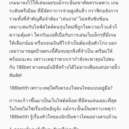
เกมมาลงไว้ให้เล่นเฉยๆแม้กระนั้นเขาคัดสรรเฉพาะ เกม
ระดับพรีเมียม ที่มีอัตราการจ่ายสูงลิบลิ่ว กราฟิกอลังการ
รวมทั้งที่สำคัญคือจำต้อง “เล่นง่าย” ไม่สลับซับซ้อน
เหมาะสมกับไลฟ์สไตล์คนรุ่นใหม่ที่ถูกใจความเร็วแล้วก็
ความคุ้มค่า ใครกันแน่ที่เบื่อกับการเล่นเว็บเล็กๆที่มีเกม
ให้เลือกน้อย หรือถอนเงินทีไรจำเป็นต้องลุ้นตัวโก่ง บอก
เลยว่ามาหยุดป้ายตรงนี้คือจบทุกสิ่งที่จำเป็น เตรียมให้
พร้อมนะคะ เพราะเหตุว่าพวกเรากำลังจะพาคุณไปพบ
กับ 188bet ทางคนมั่งมีที่สร้างได้ไม่ยากเพียงแค่ปลายนิ้ว
สัมผัส!
188betth เพราะเหตุใดถึงครองใจคนไทยแบบอยู่มือ?
การจะก้าวขึ้นมาเป็นเว็บไซต์สล็อต ที่มีคนเล่นเยอะที่สุด
ในไทยไม่ใช่เรื่องบังเอิญจ้ะ แม้กระนั้นเป็นเพราะเหตุว่า
188betth รู้เรื่องหัวใจของนักปั่นชาวไทยอย่างครบถ้วน