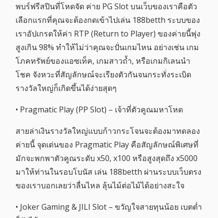
พบร์ฟรีสปินที่โหดจัด ค่าย PG Slot บนเว็บของเราคือตัว
เลือกแรกที่คุณจะต้องกดเข้าไปเล่น 188betth ระบบของ
เราอัปเกรดให้ค่า RTP (Return to Player) ของค่ายนี้พุ่ง
สูงเกิน 98% ทำให้ไม่ว่าคุณจะปั่นเกมไหน อย่างเช่น เกม
โภคทรัพย์ของแอซเท็ค, เกมสาวถ้ำ, หรือเกมกิเลนนำ
โชค จังหวะที่สัญลักษณ์จะเรียงตัวกันจนกระทั่งระเบิด
รางวัลใหญ่ก็เกิดขึ้นได้ง่ายสุดๆ
• Pragmatic Play (PP Slot) – เจ้าที่ตัวคูณมหาโหด
สายล่าเงินรางวัลใหญ่แบบก้าวกระโจนจะต้องมาทดลอง
ค่ายนี้ จุดเด่นของ Pragmatic Play คือสัญลักษณ์พิเศษที่
มักจะพกพาตัวคูณระดับ x50, x100 หรือสูงสุดถึง x5000
มาให้ท่านในรอบโบนัส เล่น 188betth ผ่านระบบเว็บตรง
ของเราบอกเลยว่าลื่นไหล ลุ้นไม้ต่อไม้ได้อย่างสะใจ
• Joker Gaming & JILI Slot – ขวัญใจสายทุนน้อย เบตต่ำ