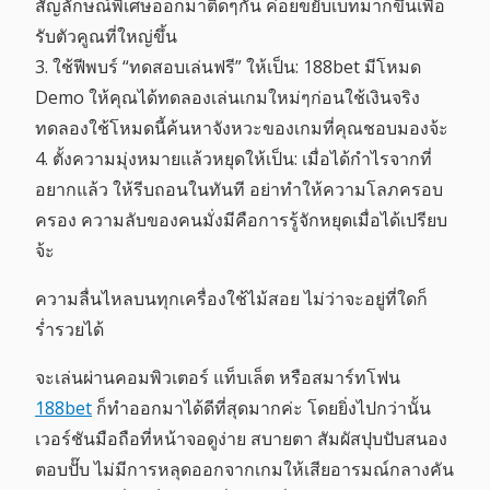
สัญลักษณ์พิเศษออกมาติดๆกัน ค่อยขยับเบทมากขึ้นเพื่อ
รับตัวคูณที่ใหญ่ขึ้น
3. ใช้ฟีพบร์ “ทดสอบเล่นฟรี” ให้เป็น: 188bet มีโหมด
Demo ให้คุณได้ทดลองเล่นเกมใหม่ๆก่อนใช้เงินจริง
ทดลองใช้โหมดนี้ค้นหาจังหวะของเกมที่คุณชอบมองจ้ะ
4. ตั้งความมุ่งหมายแล้วหยุดให้เป็น: เมื่อได้กำไรจากที่
อยากแล้ว ให้รีบถอนในทันที อย่าทำให้ความโลภครอบ
ครอง ความลับของคนมั่งมีคือการรู้จักหยุดเมื่อได้เปรียบ
จ้ะ
ความลื่นไหลบนทุกเครื่องใช้ไม้สอย ไม่ว่าจะอยู่ที่ใดก็
ร่ำรวยได้
จะเล่นผ่านคอมพิวเตอร์ แท็บเล็ต หรือสมาร์ทโฟน
188bet
ก็ทำออกมาได้ดีที่สุดมากค่ะ โดยยิ่งไปกว่านั้น
เวอร์ชันมือถือที่หน้าจอดูง่าย สบายตา สัมผัสปุบปับสนอง
ตอบปั๊บ ไม่มีการหลุดออกจากเกมให้เสียอารมณ์กลางคัน