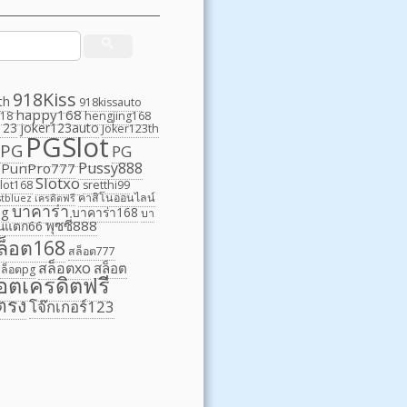
918Kiss
th
918kissauto
happy168
y18
hengjing168
123
joker123auto
Joker123th
PGSlot
PG
PG
Pussy888
PunPro777
Slotxo
slot168
sretthi99
คาสิโนออนไลน์
tbluez เครดิตฟรี
บาคาร่า
pg
บาคาร่า168
บา
พุซซี่888
ั่นแตก66
ล็อต168
สล็อต777
สล็อตxo
สล็อต
ล็อตpg
็อตเครดิตฟรี
ตรง
โจ๊กเกอร์123