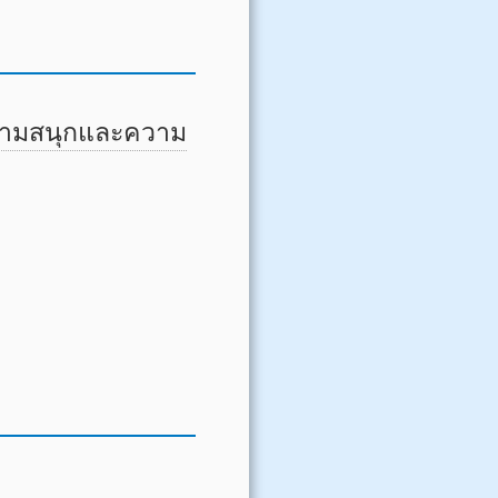
สความสนุกและความ