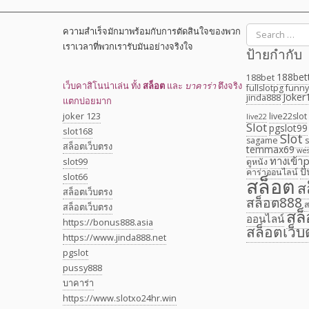
Search
ความสำเร็จมักมาพร้อมกับการตัดสินใจของพวก
for:
เราเวลาที่พวกเรารับมันอย่างจริงใจ
ป้ายกำกับ
188bet
188bet
เว็บคาสิโนน่าเล่น ทั้ง
สล็อต
และ
บาคาร่า
ตึงจริง
fullslotpg
funn
Joker
jinda888
แตกบ่อยมาก
joker 123
live22slot
live22
Slot
pgslot99
slot168
Slot
sagame
สล็อตเว็บตรง
temmax69
wes
ทางเข้า
slot99
ดูหนัง
ป
คาร่าออนไลน์
slot66
สล็อต
ส
สล็อตเว็บตรง
สล็อต888
ส
สล็อตเว็บตรง
สล
ออนไลน์
https://bonus888.asia
สล็อตเว็บ
https://www.jinda888.net
pgslot
pussy888
บาคาร่า
https://www.slotxo24hr.win