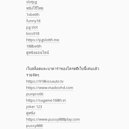
slotpg
หนังโป๊ไทย
1xbetth
funny18
pg slot
kiss918
https://pgslotth.me
188betth
ดูหนังออนไลน์
เว็บสล็อตและบาคาร่าของโครตดีเว็บนี้เล่นแล้ว
รวยจัดๆ
https://918kissauto.tv
https://www.madoohd.com
punpro66
https://sagame168th.in
joker 123
ดูหนัง
https://www.pussy888play.com
pussy888