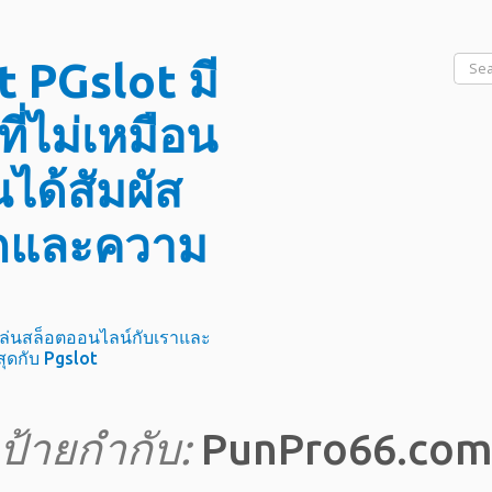
Searc
 PGslot มี
for:
ี่ไม่เหมือน
ได้สัมผัส
กและความ
ล่นสล็อตออนไลน์กับเราและ
นสุดกับ Pgslot
ป้ายกำกับ:
PunPro66.co