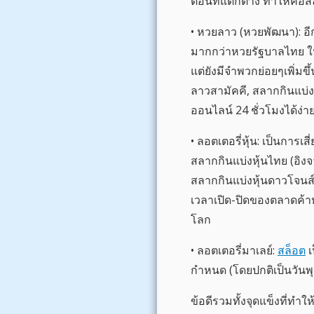
ตอนที่แตกต่าง ทำให้คอ
• หวยลาว (หวยพัฒนา): อ
มากกว่าหวยรัฐบาลไทย ในปั
แต่ยังมีจำพวกย่อยๆเพิ่ม
ลาวสามัคคี, สลากกินแบ่
ออนไลน์ 24 ชั่วโมงได้ง่าย
• ลอตเตอรี่หุ้น: เป็นการ
สลากกินแบ่งหุ้นไทย (อิงจา
สลากกินแบ่งหุ้นดาวโจนส
เวลาเปิด-ปิดของตลาดค้า
โลก
• ลอตเตอรี่มาเลย์:
สล็อต
เ
กำหนด (โดยปกติเป็นวันพุ
ข้อดีรวมทั้งจุดแข็งที่ทำใ