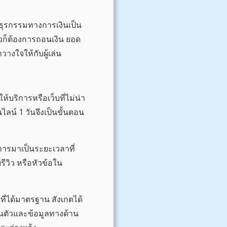
ธุรกรรมทางการเงินเป็น
ล้วก็ต้องการถอนเงิน ยอด
างใจให้กับผู้เล่น
้บริการหรือเว็บที่ไม่น่า
ไลน์ 1 วันจึงเป็นขั้นตอน
ริการมาเป็นระยะเวลาที่
ีวิว หรือหัวข้อใน
ี่ได้มาตรฐาน สังเกตได้
ส่วนตัวและข้อมูลทางด้าน