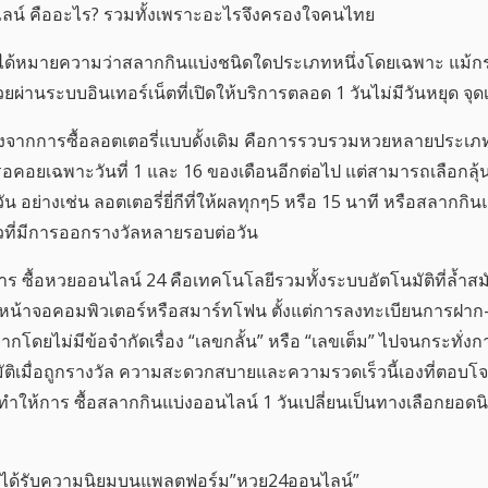
ลน์ คืออะไร? รวมทั้งเพราะอะไรจึงครองใจคนไทย
ได้หมายความว่าสลากกินแบ่งชนิดใดประเภทหนึ่งโดยเฉพาะ แม้กระน
านระบบอินเทอร์เน็ตที่เปิดให้บริการตลอด 1 วันไม่มีวันหยุด จุดเ
างจากการซื้อลอตเตอรี่แบบดั้งเดิม คือการรวบรวมหวยหลายประเ
ต้องรอคอยเฉพาะวันที่ 1 และ 16 ของเดือนอีกต่อไป แต่สามารถเลือกลุ้
ัน อย่างเช่น ลอตเตอรี่ยี่กีที่ให้ผลทุกๆ5 หรือ 15 นาที หรือสลากกิ
ที่มีการออกรางวัลหลายรอบต่อวัน
การ ซื้อหวยออนไลน์ 24 คือเทคโนโลยีรวมทั้งระบบอัตโนมัติที่ล้ำสมั
นหน้าจอคอมพิวเตอร์หรือสมาร์ทโฟน ตั้งแต่การลงทะเบียนการฝาก-ถอน
ากโดยไม่มีข้อจำกัดเรื่อง “เลขกลั้น” หรือ “เลขเต็ม” ไปจนกระทั่
นมัติเมื่อถูกรางวัล ความสะดวกสบายและความรวดเร็วนี้เองที่ตอบ
ทำให้การ ซื้อสลากกินแบ่งออนไลน์ 1 วันเปลี่ยนเป็นทางเลือกยอดน
่ได้รับความนิยมบนแพลตฟอร์ม”หวย24ออนไลน์”