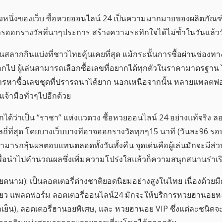
างหนึ่งของเว็บ ซื้อหวยออนไลน์ 24 เป็นความมากมายของผลิตภัณฑ์ที่
ารออกรางวัลที่นาๆประการ สร้างความระทึกใจได้ไม่ซ้ำในวันแล้วว
็นสลากกินแบ่งที่ชาวไทยคุ้นเคยที่สุด แม้กระนั้นการซื้อผ่านช่อง
กไป ผู้เล่นสามารถเลือกซื้อเลขที่อยากได้ทุกตัวในราคามาตรฐาน 
ารหาซื้อเลขชุดที่ปรารถนาได้ยาก นอกเหนือจากนั้น หลายแพลตฟอร
นเจ้ามือทั่วๆไปอีกด้วย
): เรียกได้ว่าเป็น “ราชา” แห่งแวดวง ซื้อหวยออนไลน์ 24 อย่างแท้จริง ลอ
ถี่ที่สุด โดยบางเว็บบางทีอาจออกรางวัลทุกๆ15 นาที (วันละ96 รอบ) 
นสามารถลุ้นผลตอบแทนตลอดทั้งวันทั้งคืน จุดเด่นคือผู้เล่นมักจะมี
เพื่อนำไปคำนวณผลซึ่งเพิ่มความโปร่งใสแล้วก็ความสนุกสนานร่าเริ
ียดนาม): เป็นลอตเตอรี่ต่างชาติยอดนิยมอย่างสูงในไทย เนื่องด้วย
เดียว แพลตฟอร์ม ลอตเตอรี่ออนไลน์24 มักจะให้บริการหวยฮานอย
็น), ลอตเตอรี่ฮานอยพิเศษ, และ หวยฮานอย VIP ซึ่งแต่ละชนิด