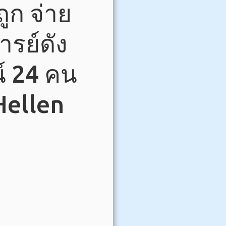
ูก จ่าย
ารย์ดัง
์ 24 คน
Hellen