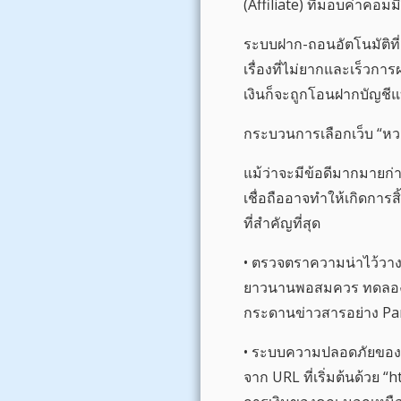
(Affiliate) ที่มอบค่าคอมมิ
ระบบฝาก-ถอนอัตโนมัติที
เรื่องที่ไม่ยากและเร็วการ
เงินก็จะถูกโอนฝากบัญชีแ
กระบวนการเลือกเว็บ “หวย
แม้ว่าจะมีข้อดีมากมายก่า
เชื่อถืออาจทำให้เกิดการสิ
ที่สำคัญที่สุด
• ตรวจตราความน่าไว้วางใจแ
ยาวนานพอสมควร ทดลองค้นห
กระดานข่าวสารอย่าง Pant
• ระบบความปลอดภัยของเว็
จาก URL ที่เริ่มต้นด้วย “