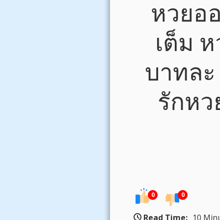
หวยออน
เต็ม ห
บาทละ 
รักหว
0
0
Read Time:
10 Minu