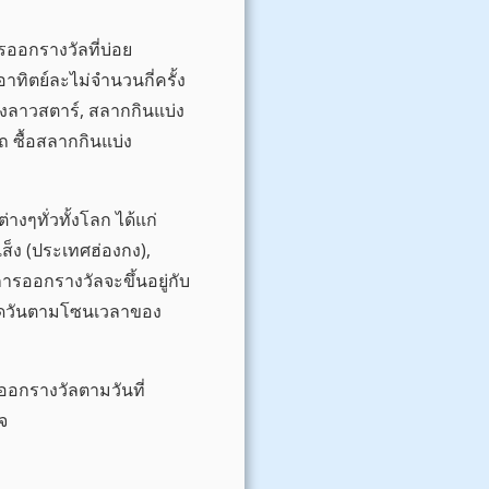
ออกรางวัลที่บ่อย
าทิตย์ละไม่จำนวนกี่ครั้ง
่งลาวสตาร์, สลากกินแบ่ง
 ซื้อสลากกินแบ่ง
างๆทั่วทั้งโลก ได้แก่
งเส็ง (ประเทศฮ่องกง),
รออกรางวัลจะขึ้นอยู่กับ
ตลอดวันตามโซนเวลาของ
รออกรางวัลตามวันที่
จ