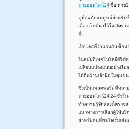
หวยออนไลน์24
ซื้อ หวย2
คู่มือฉบับสมบูรณ์สำหรับ
เลือกเว็บที่น่าไว้ใจ อัตรา
นี่
เปิดโลกที่จำนวนกับ ซื้อหว
ในสมัยที่เทคโนโลยีดิจิทั
เปลี่ยนแปลงแบบอย่างไปอ
ใต้ดินผ่านเจ้ามือในชุมชน 
ซึ่งเป็นแพลตฟอร์มที่ทลา
หวยออนไลน์24 24 ชั่วโมง
ทำความรู้จักและก็ตรวจสอ
แนวทางการเลือกผู้ให้บริก
สำหรับคนที่พอใจเริ่มเส้น