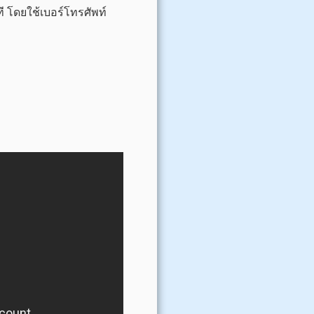
ที โดยใช้เบอร์โทรศัพท์