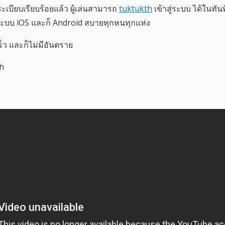
ระเบียบเรียบร้อยแล้ว ผู้เล่นสามารถ
tuktukth
เข้าสู่ระบบ ได้ในทัน
งระบบ iOS และก็ Android สบายทุกหนทุกแห่ง
ร็ว และก็ไม่มีอันตราย
th