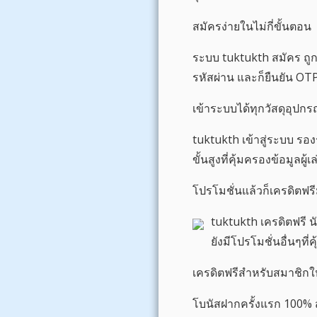
สมัครง่ายในไม่กี่ขั้นตอน
ระบบ tuktukth สมัคร ถูกดี
รหัสผ่าน และก็ยืนยัน OTP
เข้าระบบได้ทุกวัสดุอุปกร
tuktukth เข้าสู่ระบบ รอ
ขั้นสูงที่คุ้มครองข้อมูลผู
โปรโมชั่นแล้วก็เครดิตฟร
tuktukth เครดิตฟรี นั
ยังมีโปรโมชั่นอื่นๆท
เครดิตฟรีสำหรับสมาชิกให
โบนัสฝากครั้งแรก 100% ส