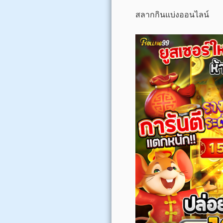
สลากกินแบ่งออนไลน์