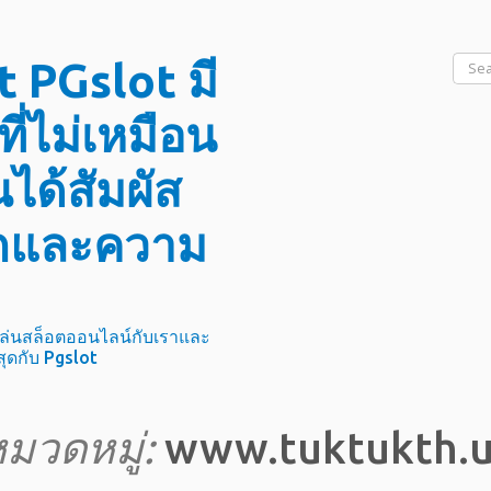
Searc
 PGslot มี
for:
ี่ไม่เหมือน
ได้สัมผัส
กและความ
ล่นสล็อตออนไลน์กับเราและ
นสุดกับ Pgslot
มวดหมู่:
www.tuktukth.u