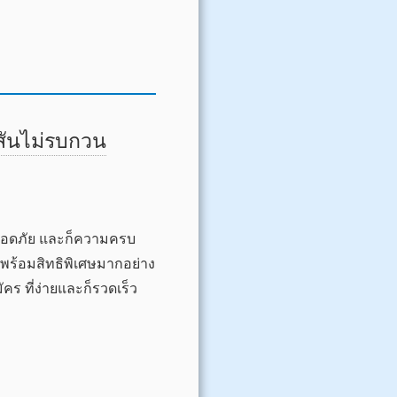
ีสันไม่รบกวน
ปลอดภัย และก็ความครบ
พร้อมสิทธิพิเศษมากอย่าง
ัคร ที่ง่ายและก็รวดเร็ว