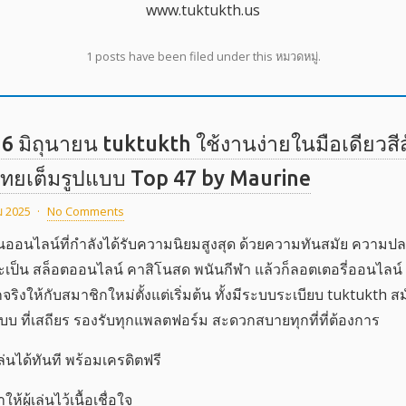
www.tuktukth.us
1 posts have been filed under this หมวดหมู่.
6 มิถุนายน tuktukth ใช้งานง่ายในมือเดียวส
ทยเต็มรูปแบบ Top 47 by Maurine
ม 2025
·
No Comments
นันออนไลน์ที่กำลังได้รับความนิยมสูงสุด ด้วยความทันสมัย ความ
เป็น สล็อตออนไลน์ คาสิโนสด พนันกีฬา แล้วก็ลอตเตอรี่ออนไลน์ 
จริงให้กับสมาชิกใหม่ตั้งแต่เริ่มต้น ทั้งมีระบบระเบียบ tuktukth สม
ระบบ ที่เสถียร รองรับทุกแพลตฟอร์ม สะดวกสบายทุกที่ที่ต้องการ
่นได้ทันที พร้อมเครดิตฟรี
้ผู้เล่นไว้เนื้อเชื่อใจ