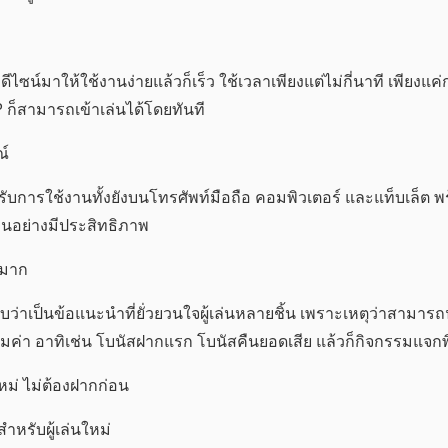
ไซน์มาให้ใช้งานง่ายแล้วก็เร็ว ใช้เวลาเพียงแต่ไม่กี่นาที เพียงแค่
 ก็สามารถเข้าเล่นได้โดยทันที
ณ์
งรับการใช้งานทั้งยังบนโทรศัพท์มือถือ คอมพิวเตอร์ และแท็บเล็
้เล่นอย่างมีประสิทธิภาพ
ีมาก
บว่าเป็นข้อแนะนำที่ยั่วยวนใจผู้เล่นหลายชิ้น เพราะเหตุว่าสามารถน
ี่คุ้มค่า อาทิเช่น โบนัสฝากแรก โบนัสคืนยอดเสีย แล้วก็กิจกรรมแจก
ม่ ไม่ต้องฝากก่อน
ำหรับผู้เล่นใหม่