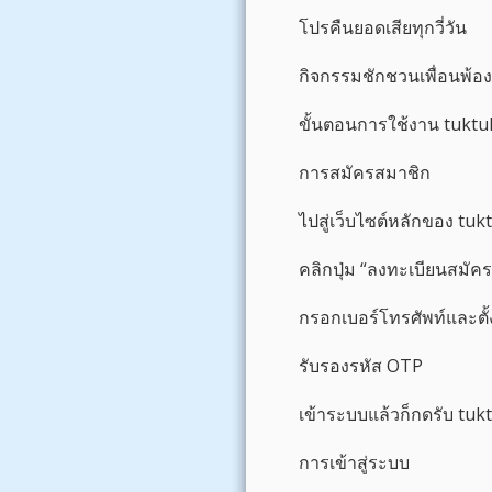
โปรคืนยอดเสียทุกวี่วัน
กิจกรรมชักชวนเพื่อนพ้องเ
ขั้นตอนการใช้งาน tuktu
การสมัครสมาชิก
ไปสู่เว็บไซต์หลักของ tuk
คลิกปุ่ม “ลงทะเบียนสมัค
กรอกเบอร์โทรศัพท์และตั้
รับรองรหัส OTP
เข้าระบบแล้วก็กดรับ tuk
การเข้าสู่ระบบ