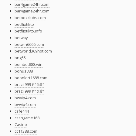
bar4game24hr.com
bar4game24hr.com
betboxclubs.com
betflixtikto
betflixtikto.info
betway
betwin6666.com
betworld369hot.com
bng55
bombet888.win
bonus888
boonlert1688.com
brazil999 ทางเข้า
brazil999 ทางเข้า
bwvip4.com
bwvip4.com
cafe444
cashgame168
Casino
cc11388.com