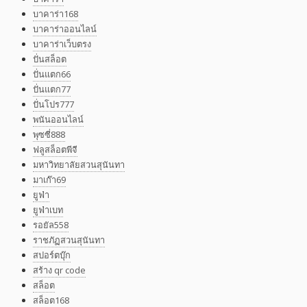
บาคาร่า168
บาคาร่าออนไลน์
บาคาร่าเว็บตรง
ปั่นสล็อต
ปั่นแตก66
ปั่นแตก77
ปั่นโปร777
พนันออนไลน์
พุซซี่888
ฟลูสล็อตพีจี
มหาวิทยาลัยสวนสุนันทา
มาเก๊า69
ยูฟ่า
ยูฟ่าเบท
รอยัล558
ราชภัฏสวนสุนันทา
สปอร์ตบุ๊ก
สร้าง qr code
สล็อต
สล็อต168