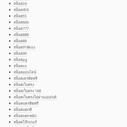
สล็อต24
สล็อต456
สล็อต55
สล็อต666
สล็อต777
สล็อต888
สล็อต89
สล็อต918kiss
สล็อต99
สล็อตpg
สล็อตxo
สล็อตออนไลน์
สล็อตเครดิตฟรี
สล็อตเว็บตรง
สล็อตเว็บตรง 168
สล็อตเว็บตรงไม่ผ่านเอเย่นต์
สล็อตเเครดิตฟรี
สล็อตแตกดี
สล็อตแตกหนัก
สล็อตโจ๊กเกอร์