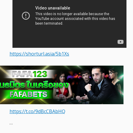
https://shorturl.asia/5b1Xs
https://t.co/9dBcCBAbHQ
…