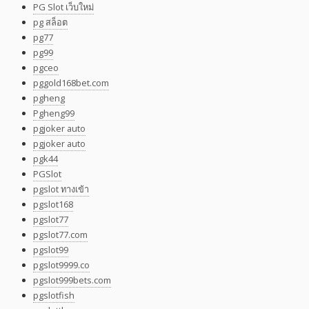
PG Slot เว็บใหม่
pg สล็อต
pg77
pg99
pgceo
pggold168bet.com
pgheng
Pgheng99
pgjoker auto
pgjoker auto
pgk44
PGSlot
pgslot ทางเข้า
pgslot168
pgslot77
pgslot77.com
pgslot99
pgslot9999.co
pgslot999bets.com
pgslotfish