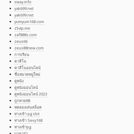
xway.info
yak699.net
yak699.net
yumyum168.com
z5vip.me
zaf888s.com
zeus66
zeus88new.com
การเรียน
คาสิโน
คาสิโนออนไลน์
ชื่อหมวดหมู่ใหม่
ดูหนัง
ดูหนังออนไลน์
ดูหนังออนไลน์ 2023
ถูกหวย88
ทดลองเล่นสล็อต
ทางเข้า pg slot
ทางเข้า Sexy168
ทางเข้าpg
บาคาร่า