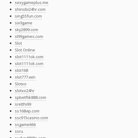
sexygameplus.me
shinobi24hr.com
sing55fun.com
six9game
sky2899.com
sl99games.com
Slot
Slot Online
slot1111ok.com
slot1111ok.com
slot168
slot777.win
Slotxo
slotxo24hr
spbetflik888.com
sretthi99
ss168vip.com
ssc915casino.com
ssgame666
ssru
sudyod888s.com