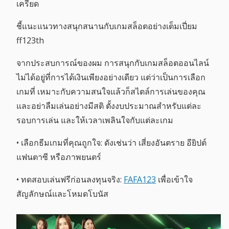
เครียด
ชี้แนะแนวทางสนุกสนานกับเกมสล็อตอย่างเต็มเปี่ยม
ff123th
จากประสบการณ์ของผม การสนุกกับเกมสล็อตออนไลน์
ไม่ได้อยู่ที่การได้เงินเพียงอย่างเดียว แต่ว่าเป็นการเลือก
เกมที่ เหมาะกับความสนใจแล้วก็สไตล์การเล่นของคุณ
และอย่าลืมเล่นอย่างมีสติ ตั้งงบประมาณสำหรับแต่ละ
รอบการเล่น และให้เวลาเพลินใจกับแต่ละเกม
• เลือกธีมเกมที่คุณถูกใจ: ดังเช่นว่า เสี่ยงอันตราย อียิปต์
แฟนตาซี หรือภาพยนตร์
• ทดสอบเล่นฟรีก่อนลงทุนจริง:
FAFA123
เพื่อเข้าใจ
สัญลักษณ์และโหมดโบนัส