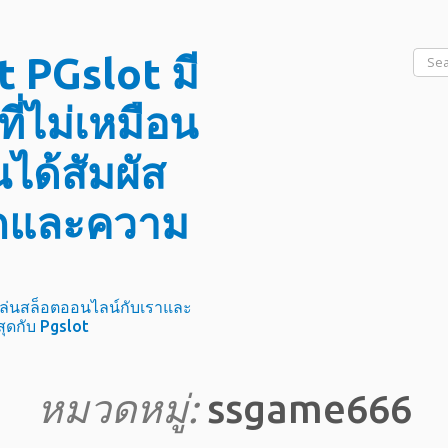
Searc
 PGslot มี
for:
ี่ไม่เหมือน
ได้สัมผัส
กและความ
ล่นสล็อตออนไลน์กับเราและ
นสุดกับ Pgslot
หมวดหมู่:
ssgame666