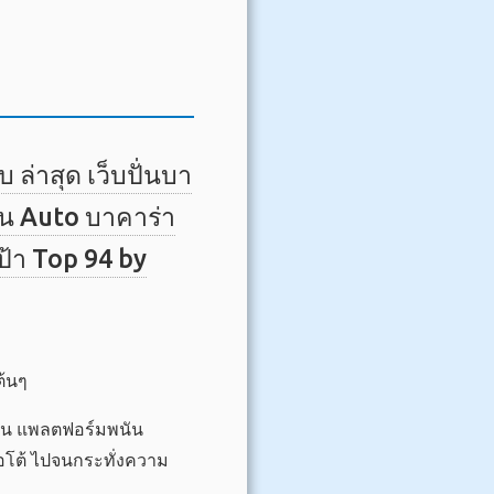
ล่าสุด เว็บปั่นบา
อน Auto บาคาร่า
ป้า Top 94 by
ต้นๆ
บัน แพลตฟอร์มพนัน
ออโต้ ไปจนกระทั่งความ