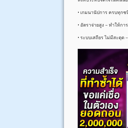
• เกมนานัปการ ครบทุกชน
• อัตราจ่ายสูง – ทำให้การ
• ระบบเสถียร ไม่มีสะดุด 