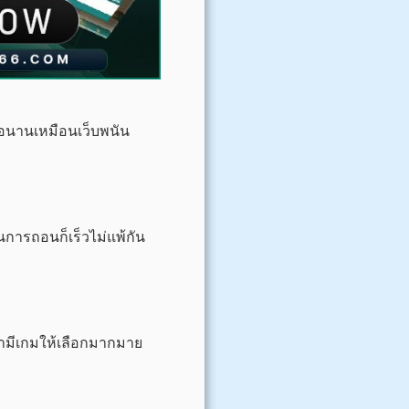
งรอนานเหมือนเว็บพนัน
นการถอนก็เร็วไม่แพ้กัน
่ามีเกมให้เลือกมากมาย