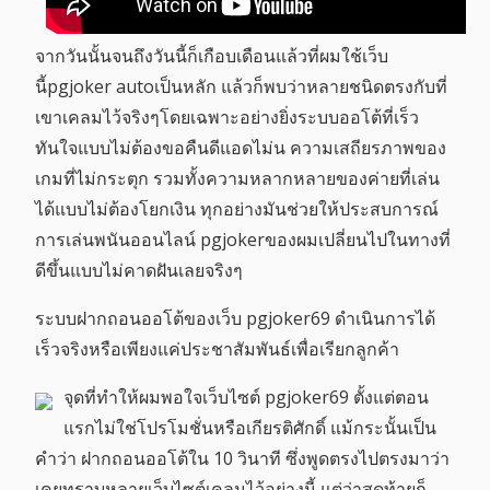
จากวันนั้นจนถึงวันนี้ก็เกือบเดือนแล้วที่ผมใช้เว็บ
นี้pgjoker autoเป็นหลัก แล้วก็พบว่าหลายชนิดตรงกับที่
เขาเคลมไว้จริงๆโดยเฉพาะอย่างยิ่งระบบออโต้ที่เร็ว
ทันใจแบบไม่ต้องขอคืนดีแอดไม่น ความเสถียรภาพของ
เกมที่ไม่กระตุก รวมทั้งความหลากหลายของค่ายที่เล่น
ได้แบบไม่ต้องโยกเงิน ทุกอย่างมันช่วยให้ประสบการณ์
การเล่นพนันออนไลน์ pgjokerของผมเปลี่ยนไปในทางที่
ดีขึ้นแบบไม่คาดฝันเลยจริงๆ
ระบบฝากถอนออโต้ของเว็บ pgjoker69 ดำเนินการได้
เร็วจริงหรือเพียงแค่ประชาสัมพันธ์เพื่อเรียกลูกค้า
จุดที่ทำให้ผมพอใจเว็บไซต์ pgjoker69 ตั้งแต่ตอน
แรกไม่ใช่โปรโมชั่นหรือเกียรติศักดิ์ แม้กระนั้นเป็น
คำว่า ฝากถอนออโต้ใน 10 วินาที ซึ่งพูดตรงไปตรงมาว่า
เคยทราบหลายเว็บไซต์เคลมไว้อย่างนี้ แต่ว่าสุดท้ายก็