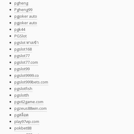
pgheng
Pgheng99
pgjoker auto
pgjoker auto
pgk44
PGSlot
pgslot ทางเข้า
pgslot168
pgslot77
pgslot77.com
pgslot99
pgslot9999.co
pgslot999bets.com
pgslotfish
pgslotth
pgx62game.com
pgzeus88win.com
pgสล็อต
play97vip.com
pokbet88