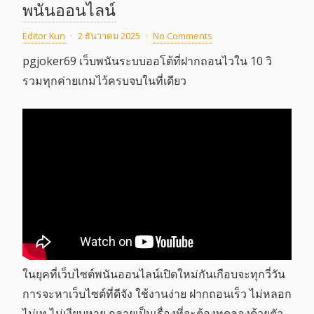
พนันออนไลน์
Editor Kun
·
2 ธันวาคม 2025
·
No Comments
pgjoker69 เว็บพนันระบบออโต้ที่ฝากถอนไวใน 10 วิ
รวมทุกค่ายเกมไว้ครบจบในที่เดียว
ในยุคที่เว็บไซต์พนันออนไลน์เปิดใหม่กันเกือบจะทุกวี่วัน
การจะหาเว็บไซต์ที่ดีจัง ใช้งานง่าย ฝากถอนเร็ว ไม่หลอก
ไม่เท ไม่เงียบหาย กลายเป็นเรื่องที่จะต้องทดลองด้วยตัว