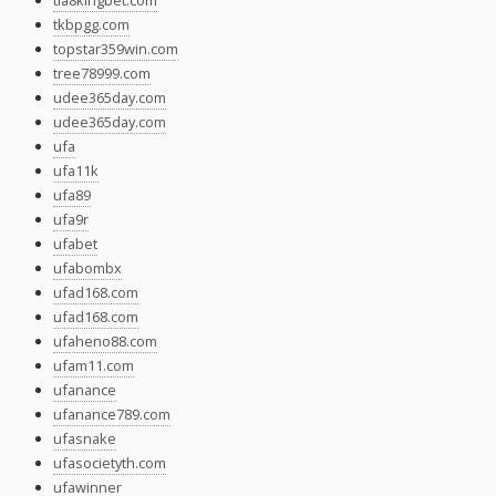
tia8kingbet.com
tkbpgg.com
topstar359win.com
tree78999.com
udee365day.com
udee365day.com
ufa
ufa11k
ufa89
ufa9r
ufabet
ufabombx
ufad168.com
ufad168.com
ufaheno88.com
ufam11.com
ufanance
ufanance789.com
ufasnake
ufasocietyth.com
ufawinner