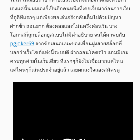
เองแค่นั้น ผมเองก็เป็นอีกคนหนึ่งที่เคยเจ็บมาก่อนจากเว็บ
ที่ดูดีทีแรกๆ แต่เพียงพอเล่นจริงกลับเต็มไปด้วยปัญหา
ฝากช้า ถอนยาก ต้องคอยแอดไม่นครึ่งค่อนวัน บาง
โอกาสก็ถูกบล็อกยูสแบบไม่มีคำอธิบาย จนได้มาพบกับ
pgjoker69
จากข้อเสนอแนะของเพื่อนฝูงสายสล็อตที่
บอกว่าเว็บไซต์แห่งนี้ระบบดี ฝากถอนโคตรไว แถมมีเกม
ครบทุกค่ายในเว็บเดียว ทีแรกๆก็ยังไม่เชื่อมากแค่ไหน
แต่ไหนๆก็เล่นประจำอยู่แล้ว เลยตกลงใจลองสมัครดู