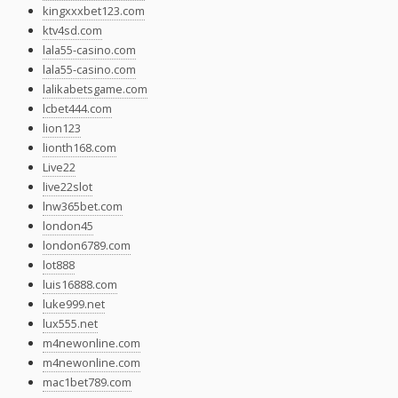
kingxxxbet123.com
ktv4sd.com
lala55-casino.com
lala55-casino.com
lalikabetsgame.com
lcbet444.com
lion123
lionth168.com
Live22
live22slot
lnw365bet.com
london45
london6789.com
lot888
luis16888.com
luke999.net
lux555.net
m4newonline.com
m4newonline.com
mac1bet789.com