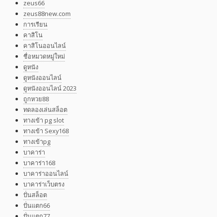
zeus66
zeus88new.com
การเรียน
คาสิโน
คาสิโนออนไลน์
ชื่อหมวดหมู่ใหม่
ดูหนัง
ดูหนังออนไลน์
ดูหนังออนไลน์ 2023
ถูกหวย88
ทดลองเล่นสล็อต
ทางเข้า pg slot
ทางเข้า Sexy168
ทางเข้าpg
บาคาร่า
บาคาร่า168
บาคาร่าออนไลน์
บาคาร่าเว็บตรง
ปั่นสล็อต
ปั่นแตก66
ปั่นแตก77