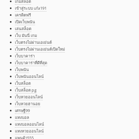
เกมสล็อต
เข้าสู่ระบบ ufa191
เครดิตฟรี
เปิดเว็บพนัน
เล่นสล็อต
เว็บ มันนี่ เกม
เว็บตรงไม่ผ่านเอเย่นต์
เว็บตรงไม่ผ่านเอเย่นต์เปิดใหม่
เว็บบาคาร่า
เว็บบาคาร่าที่ดีที่สุด
เว็บพนัน
เว็บพนันออนไลน์
เว็บสล็อต
เว็บสล็อต pg
เว็บหวยออนไลน์
เว็บหวยฮานอย
เศรษฐี99
แทงบอล
แทงบอลออนไลน์
แทงหวยออนไลน์
แพนด้า555