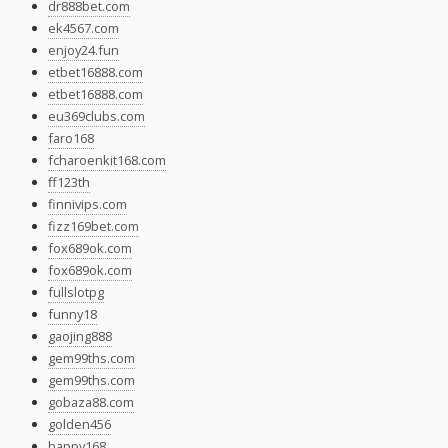
dr888bet.com
ek4567.com
enjoy24.fun
etbet16888.com
etbet16888.com
eu369clubs.com
faro168
fcharoenkit168.com
ff123th
finnivips.com
fizz169bet.com
fox689ok.com
fox689ok.com
fullslotpg
funny18
gaojing888
gem99ths.com
gem99ths.com
gobaza88.com
golden456
happy168