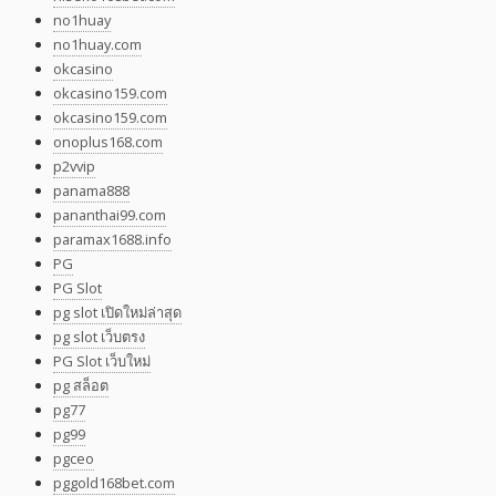
no1huay
no1huay.com
okcasino
okcasino159.com
okcasino159.com
onoplus168.com
p2vvip
panama888
pananthai99.com
paramax1688.info
PG
PG Slot
pg slot เปิดใหม่ล่าสุด
pg slot เว็บตรง
PG Slot เว็บใหม่
pg สล็อต
pg77
pg99
pgceo
pggold168bet.com