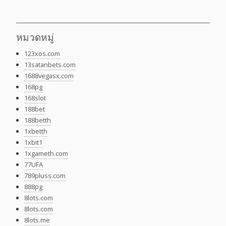
หมวดหมู่
123xos.com
13satanbets.com
1688vegasx.com
168pg
168slot
188bet
188betth
1xbetth
1xbit1
1xgameth.com
77UFA
789pluss.com
888pg
8lots.com
8lots.com
8lots.me