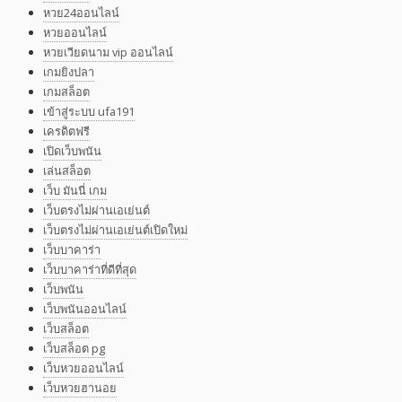
หวย24ออนไลน์
หวยออนไลน์
หวยเวียดนาม vip ออนไลน์
เกมยิงปลา
เกมสล็อต
เข้าสู่ระบบ ufa191
เครดิตฟรี
เปิดเว็บพนัน
เล่นสล็อต
เว็บ มันนี่ เกม
เว็บตรงไม่ผ่านเอเย่นต์
เว็บตรงไม่ผ่านเอเย่นต์เปิดใหม่
เว็บบาคาร่า
เว็บบาคาร่าที่ดีที่สุด
เว็บพนัน
เว็บพนันออนไลน์
เว็บสล็อต
เว็บสล็อต pg
เว็บหวยออนไลน์
เว็บหวยฮานอย