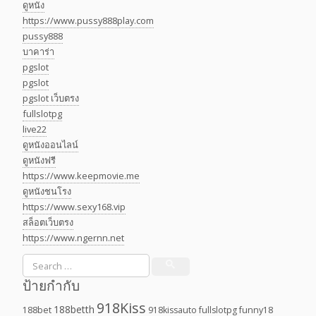
ดูหนัง
https://www.pussy888play.com
pussy888
บาคาร่า
pgslot
pgslot
pgslot เว็บตรง
fullslotpg
live22
ดูหนังออนไลน์
ดูหนังฟรี
https://www.keepmovie.me
ดูหนังชนโรง
https://www.sexy168.vip
สล็อตเว็บตรง
https://www.ngernn.net
Search
for:
ป้ายกำกับ
918Kiss
188betth
188bet
918kissauto
fullslotpg
funny18