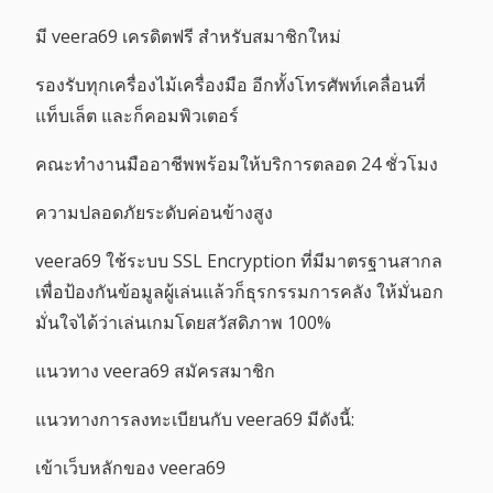
มี veera69 เครดิตฟรี สำหรับสมาชิกใหม่
รองรับทุกเครื่องไม้เครื่องมือ อีกทั้งโทรศัพท์เคลื่อนที่
แท็บเล็ต และก็คอมพิวเตอร์
คณะทำงานมืออาชีพพร้อมให้บริการตลอด 24 ชั่วโมง
ความปลอดภัยระดับค่อนข้างสูง
veera69 ใช้ระบบ SSL Encryption ที่มีมาตรฐานสากล
เพื่อป้องกันข้อมูลผู้เล่นแล้วก็ธุรกรรมการคลัง ให้มั่นอก
มั่นใจได้ว่าเล่นเกมโดยสวัสดิภาพ 100%
แนวทาง veera69 สมัครสมาชิก
แนวทางการลงทะเบียนกับ veera69 มีดังนี้:
เข้าเว็บหลักของ veera69