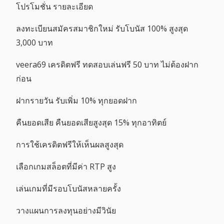
โปรโมชั่น รายละเอียด
ลงทะเบียนสมัครสมาชิกใหม่ รับโบนัส 100% สูงสุด
3,000 บาท
veera69 เครดิตฟรี ทดสอบเล่นฟรี 50 บาท ไม่ต้องฝาก
ก่อน
ฝากรายวัน รับเพิ่ม 10% ทุกยอดฝาก
คืนยอดเสีย คืนยอดเสียสูงสุด 15% ทุกอาทิตย์
การใช้เครดิตฟรีให้เห็นผลสูงสุด
เลือกเกมสล็อตที่มีค่า RTP สูง
เล่นเกมที่มีรอบโบนัสหลายครั้ง
วางแผนการลงทุนอย่างมีวินัย