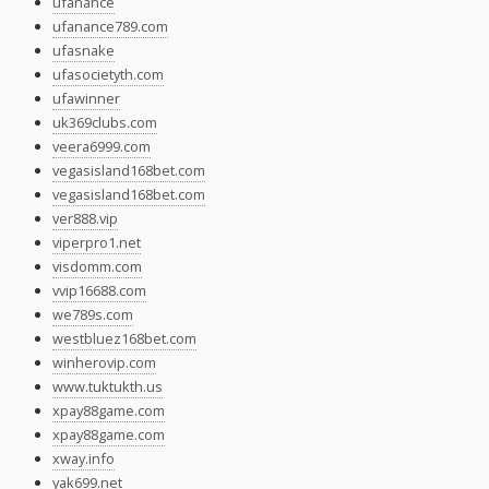
ufanance
ufanance789.com
ufasnake
ufasocietyth.com
ufawinner
uk369clubs.com
veera6999.com
vegasisland168bet.com
vegasisland168bet.com
ver888.vip
viperpro1.net
visdomm.com
vvip16688.com
we789s.com
westbluez168bet.com
winherovip.com
www.tuktukth.us
xpay88game.com
xpay88game.com
xway.info
yak699.net