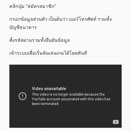
คลิกปุ่ม “สมัครสมาชิก”
กรอกข้อมูลส่วนตัว เป็นต้นว่า เบอร์โทรศัพท์ รวมทั้ง
บัญชีธนาคาร
ตั้งรหัสผ่านรวมทั้งยืนยันข้อมูล
เข้าระบบเพื่อเริ่มต้นเล่นเกมได้โดยทันที