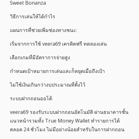
Sweet Bonanza
วิธีการเล่นให้ได้กำไร
แผนการที่ช่วยเพิ่มช่องทางชนะ:
เริ่มจากการใช้ veera69 เครดิตฟรี ทดลองเล่น
เลือกเกมที่มีอัตราการจ่ายสูง
กำหนดเป้าหมายการเล่นและก็หยุดเมื่อถึงเป้า
ไม่ใช้เงินเกินกว่างบประมาณที่ตั้งไว้
ระบบฝากถอนออโต้
veera69 รองรับระบบฝากถอนอัตโนมัติ ผ่านธนาคารชั้น
แนวหน้ารวมทั้ง True Money Wallet ทำรายการได้
ตลอด 24 ชั่วโมง ไม่มีอย่างน้อยสำหรับในการฝากถอน