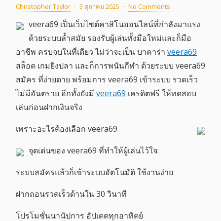
Christopher Taylor
·
3 ตุลาคม 2025
·
No Comments
veera69 เป็นเว็บไซต์คาสิโนออนไลน์ที่กำลังมาแรง
ด้วยระบบล้ำสมัย รองรับผู้เล่นทั้งมือใหม่และก็มือ
อาชีพ ครบจบในที่เดียว ไม่ว่าจะเป็น บาคาร่า
veera69
สล็อต เกมยิงปลา และก็การพนันกีฬา ด้วยระบบ veera69
สมัคร ที่ง่ายดาย พร้อมการ veera69 เข้าระบบ รวดเร็ว
ไม่มีอันตราย อีกทั้งยังมี
veera69
เครดิตฟรี ให้ทดสอบ
เล่นก่อนฝากเงินจริง
เพราะอะไรต้องเลือก veera69
จุดเด่นของ veera69 ที่ทำให้ผู้เล่นไว้ใจ:
ระบบสมัครแล้วก็เข้าระบบอัตโนมัติ ใช้งานง่าย
ฝากถอนรวดเร็วด้านใน 30 วินาที
โปรโมชั่นนานัปการ อัปเดตทุกอาทิตย์