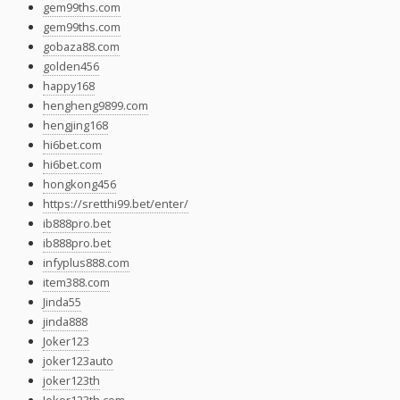
gem99ths.com
gem99ths.com
gobaza88.com
golden456
happy168
hengheng9899.com
hengjing168
hi6bet.com
hi6bet.com
hongkong456
https://sretthi99.bet/enter/
ib888pro.bet
ib888pro.bet
infyplus888.com
item388.com
Jinda55
jinda888
Joker123
joker123auto
joker123th