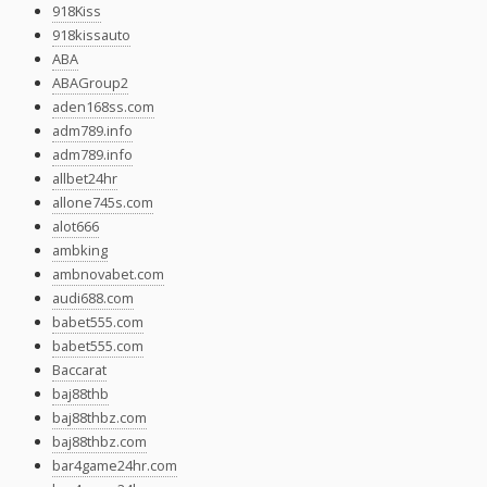
918Kiss
918kissauto
ABA
ABAGroup2
aden168ss.com
adm789.info
adm789.info
allbet24hr
allone745s.com
alot666
ambking
ambnovabet.com
audi688.com
babet555.com
babet555.com
Baccarat
baj88thb
baj88thbz.com
baj88thbz.com
bar4game24hr.com