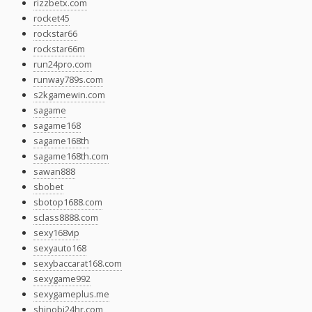
rizzbetx.com
rocket45
rockstar66
rockstar66m
run24pro.com
runway789s.com
s2kgamewin.com
sagame
sagame168
sagame168th
sagame168th.com
sawan888
sbobet
sbotop1688.com
sclass8888.com
sexy168vip
sexyauto168
sexybaccarat168.com
sexygame992
sexygameplus.me
shinobi24hr.com