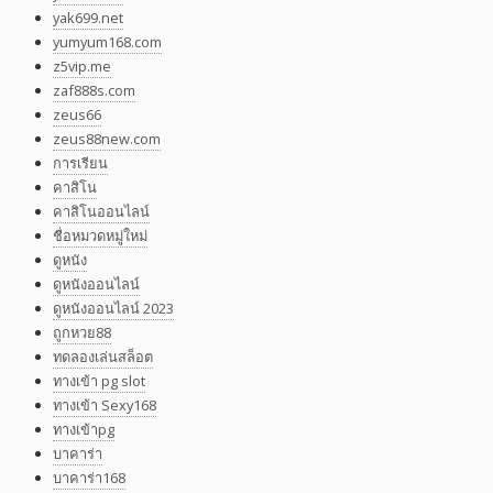
yak699.net
yumyum168.com
z5vip.me
zaf888s.com
zeus66
zeus88new.com
การเรียน
คาสิโน
คาสิโนออนไลน์
ชื่อหมวดหมู่ใหม่
ดูหนัง
ดูหนังออนไลน์
ดูหนังออนไลน์ 2023
ถูกหวย88
ทดลองเล่นสล็อต
ทางเข้า pg slot
ทางเข้า Sexy168
ทางเข้าpg
บาคาร่า
บาคาร่า168