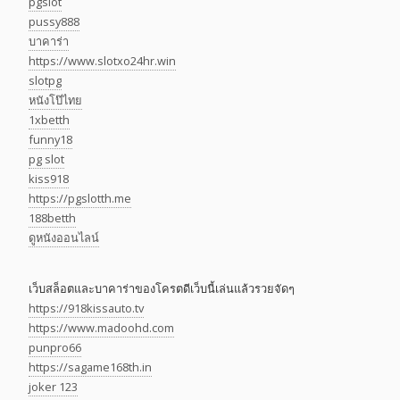
pgslot
pussy888
บาคาร่า
https://www.slotxo24hr.win
slotpg
หนังโป๊ไทย
1xbetth
funny18
pg slot
kiss918
https://pgslotth.me
188betth
ดูหนังออนไลน์
เว็บสล็อตและบาคาร่าของโครตดีเว็บนี้เล่นแล้วรวยจัดๆ
https://918kissauto.tv
https://www.madoohd.com
punpro66
https://sagame168th.in
joker 123