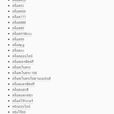
สล็อต456
สล็อต55
สล็อต666
สล็อต777
สล็อต888
สล็อต89
สล็อต918kiss
สล็อต99
สล็อตpg
สล็อตxo
สล็อตออนไลน์
สล็อตเครดิตฟรี
สล็อตเว็บตรง
สล็อตเว็บตรง 168
สล็อตเว็บตรงไม่ผ่านเอเย่นต์
สล็อตเเครดิตฟรี
สล็อตแตกดี
สล็อตแตกหนัก
สล็อตโจ๊กเกอร์
หนังออนไลน์
หนังโป๊69