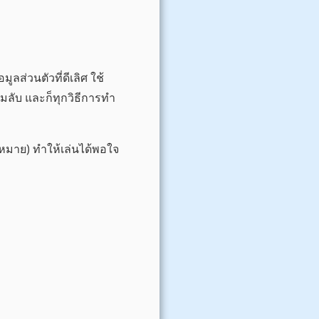
ูลส่วนตัวที่ดีเลิศ ใช้
ามลับ และก็ทุกวิธีการทำ
กฎหมาย) ทำให้เล่นได้พอใจ