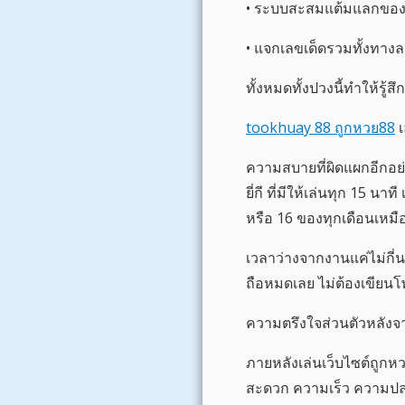
• ระบบสะสมแต้มแลกของ
• แจกเลขเด็ดรวมทั้งทางล
ทั้งหมดทั้งปวงนี้ทำให้รู้ส
tookhuay 88 ถูกหวย88
เ
ความสบายที่ผิดแผกอีกอย่า
ยี่กี ที่มีให้เล่นทุก 15 
หรือ 16 ของทุกเดือนเหมื
เวลาว่างจากงานแค่ไม่กี่
ถือหมดเลย ไม่ต้องเขียนโ
ความตรึงใจส่วนตัวหลังจา
ภายหลังเล่นเว็บไซต์ถูกหว
สะดวก ความเร็ว ความป