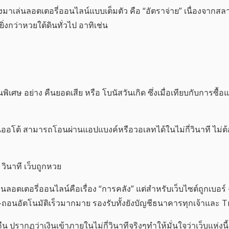
งมาเล่นลอตเตอรี่ออนไลน์แบบเต็มตัว คือ “อัตราจ่าย” เนื่องจากส
ยิ่งกว่าหวยใต้ดินทั่วไป อาทิเช่น
นพิเศษ อย่าง คืนยอดเสีย หรือ โบนัสวันเกิด ซึ่งเมื่อเทียบกับการซื้อ
ออโต้ สามารถโอนผ่านแอปแบงค์หรือวอเลทได้ในไม่กี่วินาที ไม่ต้
วินาที เว็บถูกหวย
นลอตเตอรี่ออนไลน์คือเรื่อง “การคลัง” แต่สำหรับเว็บไซต์ถูกเบอร
ถอนอัตโนมัติเร็วมากมาย รองรับทั้งยังบัญชีธนาคารทุกเจ้าและ T
ปรากฏว่าเงินเข้าภายในไม่กี่วินาทีจริงๆทำให้มั่นใจว่าเว็บแห่งนี