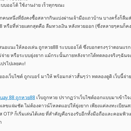
ะบบออโต้ ใช้งานง่าย เร็วทุกขณะ
ีกคนหนึ่งที่ยังคงซื้อสลากกินแบ่งผ่านเจ้ามือแถวบ้าน บางครั้งก็ลื
8 หรือที่ห่วยแตกสุดคือ ลืมทวงเงิน หลังหวยออก (ซึ่งหลายๆคนก็
อนเสนอแนะให้ลองเล่น ถูกหวย88 ระบบออโต้ ซึ่งบอกตรงๆว่าตอนแรกก็
์ไม่จ่าย หรือระบบยุ่งยาก แม้กระนั้นภายหลังจากได้ทดลองจริงๆฉัน
่แปรไปเลยคะ!
ก์ของเว็บไซต์ ถูกเบอร์ มาให้ พร้อมกล่าวสั้นๆว่า ทดลองดูดิ เว็บนี
uay 88 ถูกหวย88
เว็บถูกหวย ปรากฏว่าเว็บไซต์ออกแบบมาเข้าใจง่
วเลขแจ่มชัด ไม่ต้องดาวน์โหลดแอปให้ยุ่งยาก เพียงแค่ลงทะเบียน
 OTP ก็เริ่มเล่นได้เลย ที่สำคัญคือรองรับอีกทั้งมือถือและคอมพิวเต
า