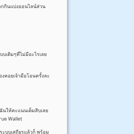
ลากกินแบ่งออนไลน์ส่วน
แบบเดิมๆที่ไม่มีอะไรเลย
องคอยเจ้ามือโอนครั้งละ
์ ฉันให้คะแนนเต็มสิบเลย
rue Wallet
้ระบบเสถียรแล้วก็ พร้อม