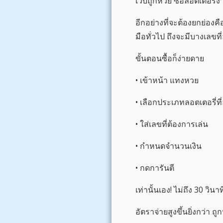
เว็บถูกหวย ซื้อลอตเตอรี่ง
อีกอย่างที่จะต้องยกย่องค
มือทั่วไป ถึงจะมีบางเลขที่
ขั้นตอนซื้อก็ง่ายดาย
• เข้าหน้า แทงหวย
• เลือกประเภทลอตเตอรี่ที
• ใส่เลขที่ต้องการเล่น
• กำหนดจำนวนเงิน
• กดการันตี
เท่านั้นเอง! ไม่ถึง 30 วิน
อัตราจ่ายสูงขึ้นยิ่งกว่า