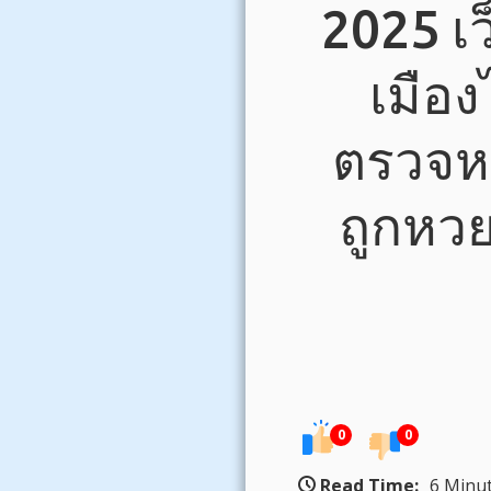
2025 เ
เมือง
ตรวจหว
ถูกหวย8
0
0
Read Time:
6 Minut