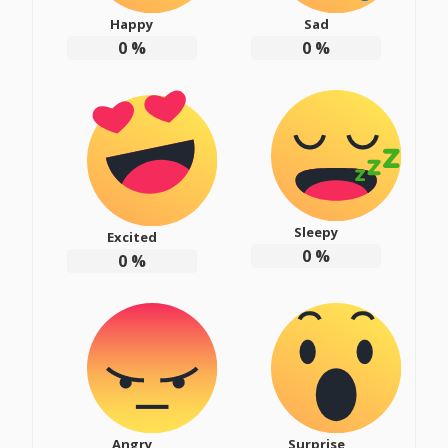
Happy
Sad
0
%
0
%
Sleepy
Excited
0
%
0
%
Angry
Surprise