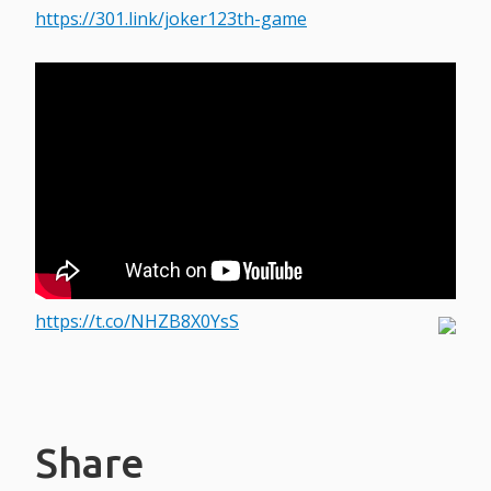
https://301.link/joker123th-game
https://t.co/NHZB8X0YsS
Share