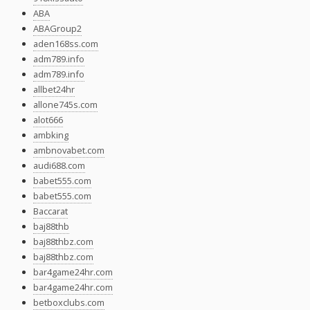
ABA
ABAGroup2
aden168ss.com
adm789.info
adm789.info
allbet24hr
allone745s.com
alot666
ambking
ambnovabet.com
audi688.com
babet555.com
babet555.com
Baccarat
baj88thb
baj88thbz.com
baj88thbz.com
bar4game24hr.com
bar4game24hr.com
betboxclubs.com