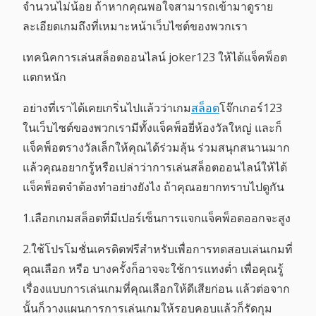
จำนวนไม่น้อย ถ้าหากคุณพอใจสามารถเข้ามาดูราย
ละเอียดเกมถึงที่เหมาะหน้าเว็บไซต์ของพวกเรา
เทคนิคการเล่นสล็อตออนไลน์ joker123 ให้ได้แจ็คพ็อต
แตกหนัก
อย่างที่เราได้เคยเกริ่นไปแล้วว่าเกม
สล็อต
โจ๊กเกอร์123
ในเว็บไซต์ของพวกเรามีทั้งแจ็คพ็อยี่ห้องวัลใหญ่ และก็
แจ็คพ็อตรางวัลเล็กให้คุณได้ร่วมลุ้น ร่วมสนุกสนานมาก
แล้วคุณอยากรู้หรือเปล่าว่าการเล่นสล็อตออนไลน์ให้ได้
แจ็คพ็อตจำต้องทำอย่างยังไง ถ้าคุณอยากทราบไปดูกัน
1.เลือกเกมสล็อตที่มีเปอร์เซ็นการแจกแจ็คพ็อตออกจะสูง
2.ใช้โปรโมชั่นเครดิตฟรีสำหรับเพื่อการทดสอบเล่นเกมที่
คุณเลือก หรือ บางครั้งก็อาจจะใช้การแทงต่ำ เพื่อคุณรู้
เรื่องแบบการเล่นเกมที่คุณเลือกให้ดีเสียก่อน แล้วต่อจาก
นั้นก็วางแผนการการเล่นเกมให้รอบคอบแล้วก็รัดกุม