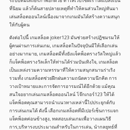
ระบบที่มีเสถียรภาพอีกด้วย ทำให้เว็บไซต์เราได้แปลงเป็น
ที่นิยม แล้วก็ต้นสายปลายเหตุที่ทำให้คนส่วนใหญ่หันมา
เล่นสล็อตออนไลน์เนื่องมาจากเกมมันได้สร้างความสนุก
ให้กับผู้คน
ดังต่อไปนี้ เกมสล็อต joker123 มันช่วยสร้างปฎิชมรมให้
ผู้คนผ่านการเล่นเกม, เกมสล็อตในปัจจุบันมีให้เลือกเล่น
อย่างมากมาย, เกมสล็อตมีทั้งยังแจ็คพ็อตรางวัลใหญ่แล้ว
ก็แจ็คพ็อตรางวัลเล็กให้ท่านได้ร่วมบันเทิงใจ, เกมสล็อต
เป็นแหล่งรวมความหรรษาที่ให้ความสนุกสนานร่าเริง
รวมทั้ง เกมสล็อตช่วยฝึกฝนความถนัดความนึกคิด การ
วางเป้าหมายและการจัดการอารมณ์ได้อีกด้วย แม้คุณ
สนใจอยากเล่นเกมสล็อตออนไลน์ โจ๊กเกอร์123 ให้ได้
แจ็คพ็อตคุณสามารถนำแนวทางเหล่านี้ไปประยุกต์กับ
การเล่นเกมได้ ดังนี้ เลือกเกมสล็อตที่มีเปอร์เซ็นการแจก
แจ็คพ็อตค่อนข้างสูง, ทดสอบเล่นเกมเพื่อวางแผนวิธี
การ,บริหารงบประมาณสำหรับในการเล่น, นำกลยุทธ์ที่