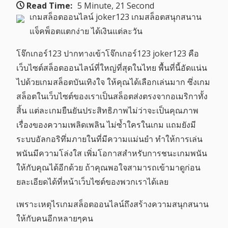
Read Time:
5 Minute, 21 Second
เกมสล็อตออนไลน์ joker123 เกมสล็อตสนุกสนาน
แจ็คพ็อตแตกง่าย ได้เงินแต่ละวัน
โจ๊กเกอร์123 ปากทางเข้าโจ๊กเกอร์123 joker123 คือ
เว็บไซต์สล็อตออนไลน์ที่ใหญ่ที่สุดในไทย พื้นที่นี้อัดแน่น
ไปด้วยเกมสล็อตบันเทิงใจ ให้คุณได้เลือกเล่นมาก ซึ่งเกม
สล็อตในเว็บไซต์ของเราเป็นสล็อตส่งตรงจากอเมริกาทั้ง
สิ้น แต่ละเกมยืนยันประสิทธิภาพไม่ว่าจะเป็นคุณภาพ
เรื่องของความเพลิดเพลิน ไม่ซ้ำใครในเกม แถมยังมี
ระบบอัลกอริทึ่มภายในที่มีความแม่นยำ ทำให้การเล่น
พนันมีความโล่งใส เพิ่มโอกาสสำหรับการชนะเกมพนัน
ให้กับคุณได้อีกด้วย ถ้าคุณพอใจสามารถเข้ามาดูก่อน
ยละเอียดได้ที่หน้าเว็บไซต์ของพวกเราได้เลย
เพราะเหตุไรเกมสล็อตออนไลน์ถึงสร้างความสนุกสนาน
ให้กับคนอีกหลายๆคน