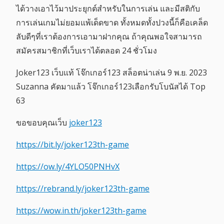
ได้วางเอาไว้มาประยุกต์สำหรับในการเล่น และมีสติกับ
การเล่นเกมไม่ยอมแพ้เด็ดขาด ทั้งหมดทั้งปวงนี้ก็คือเคล็ด
ลับดีๆที่เราต้องการเอามาฝากคุณ ถ้าคุณพอใจสามารถ
สมัครสมาชิกที่เว็บเราได้ตลอด 24 ชั่วโมง
Joker123 เว็บแท้ โจ๊กเกอร์123 สล็อตน่าเล่น 9 พ.ย. 2023
Suzanna คัดมาแล้ว โจ๊กเกอร์123เลือกรับโบนัสได้ Top
63
ขอขอบคุณเว็บ
joker123
https://bit.ly/joker123th-game
https://ow.ly/4YLO50PNHvX
https://rebrand.ly/joker123th-game
https://wow.in.th/joker123th-game