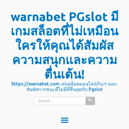
Skip
warnabet PGslot มี
to
content
เกมสล็อตที่ไม่เหมือน
ใครให้คุณได้สัมผัส
ความสนุกและความ
ตื่นเต้น!
https://warnabet.com เล่นสล็อตออนไลน์กับเราและ
สัมผัสการชนะที่ไม่มีที่สิ้นสุดกับ Pgslot
Search
for: