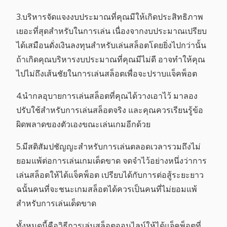
3.บริหารจัดแจงงบประมาณที่คุณมีให้เกิดประสิทธิภาพ
เยอะที่สุดสำหรับในการเล่น เนื่องจากงบประมาณเปรียบ
ได้เสมือนดั่งเงินลงทุนสำหรับเล่นสล็อตโดยยิ่งไปกว่านั้น
ถ้าเกิดคุณบริหารงบประมาณที่คุณมีไม่ดี อาจทำให้คุณ
ไปไม่ถึงเส้นชัยในการเล่นสล็อตเพื่อจะปราบแจ็คพ็อต
4.นำกลอุบายการเล่นสล็อตที่คุณได้วางเอาไว้ มาลอง
ปรับใช้สำหรับการเล่นสล็อตจริง และคุณควรเรียนรู้ข้อ
ผิดพลาดของตัวเองขณะเล่นเกมอีกด้วย
5.มีสติสัมปชัญญะสำหรับการเล่นตลอดเวลารวมถึงไม่
ยอมแพ้ต่อการเล่นเกมเด็ดขาด จดจำไว้อย่างหนึ่งว่าการ
เล่นสล็อตให้ได้แจ็คพ็อต เปรียบได้กับการต่อสู้ระยะยาว
ฉนั้นคนที่จะชนะเกมสล็อตได้ควรเป็นคนที่ไม่ยอมแพ้
สำหรับการเล่นเด็ดขาด
ทั้งหมดนี้คือวิธีการเล่นสล็อตออนไลน์ให้ได้แจ็คพ็อตที่