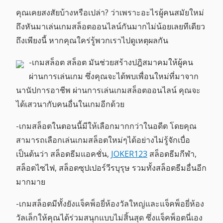
คุณเคยสงสัยบ้างหรือเปล่า? ว่าเพราะอะไรผู้คนสมัยใหม่
ถึงหันมาเล่นเกมสล็อตออนไลน์กันมากไม่น้อยเลยทีเดียว
ถึงเพียงนี้ หากคุณใคร่รู้พวกเราไปดูเหตุผลกัน
-เกมสล็อต สล็อต มันช่วยสร้างปฎิสมาคมให้ผู้คน
ผ่านการเล่นเกม ซึ่งคุณจะได้พบเพื่อนใหม่ที่มาจาก
นานัปการอาชีพ ผ่านการเล่นเกมสล็อตออนไลน์ คุณจะ
ได้เสวนากับคนอื่นในเกมอีกด้วย
-เกมสล็อตในตอนนี้มีให้เลือกมากกว่าในอดีต โดยคุณ
สามารถเลือกเล่นเกมสล็อตใหม่ๆได้อย่างไม่รู้จักเบื่อ
เป็นต้นว่า สล็อตธีมแอคชั่น,
JOKER123
สล็อตธีมกีฬา,
สล็อตไซไฟ, สล็อตซุปเปอร์วีรบุรุษ รวมทั้งสล็อตธีมอื่นอีก
มากมาย
-เกมสล็อตมีทั้งยังแจ็คพ็อยี่ห้องวัลใหญ่และแจ็คพ็อยี่ห้อง
วัลเล็กให้คุณได้ร่วมสนุกแบบไม่สิ้นสุด ซึ่งแจ็คพ็อตนี่เอง