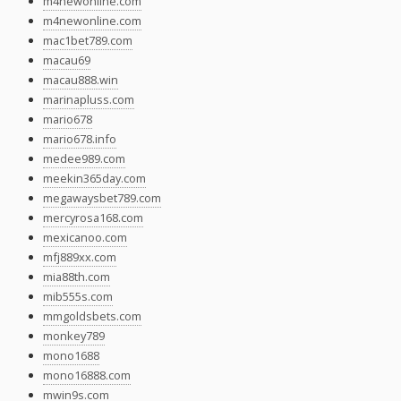
m4newonline.com
m4newonline.com
mac1bet789.com
macau69
macau888.win
marinapluss.com
mario678
mario678.info
medee989.com
meekin365day.com
megawaysbet789.com
mercyrosa168.com
mexicanoo.com
mfj889xx.com
mia88th.com
mib555s.com
mmgoldsbets.com
monkey789
mono1688
mono16888.com
mwin9s.com