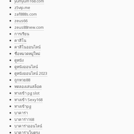
yumyum168.com
z5vip.me
zaf888s.com
zeus66
zeus88new.com
การเรียน
คาสิโน
คาสิโนออนไลน์
ชื่อหมวดหมู่ใหม่
ดูหนัง
ดูหนังออนไลน์
ดูหนังออนไลน์ 2023
ถูกหวย88
ทดลองเล่นสล็อต
ทางเข้า pg slot
ทางเข้า Sexy168
ทางเข้าpg
บาคาร่า
บาคาร่า168
บาคาร่าออนไลน์
บาคาร่าเว็บตรง