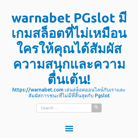
Skip
warnabet PGslot มี
to
content
เกมสล็อตที่ไม่เหมือน
ใครให้คุณได้สัมผัส
ความสนุกและความ
ตื่นเต้น!
https://warnabet.com เล่นสล็อตออนไลน์กับเราและ
สัมผัสการชนะที่ไม่มีที่สิ้นสุดกับ Pgslot
Search
for: