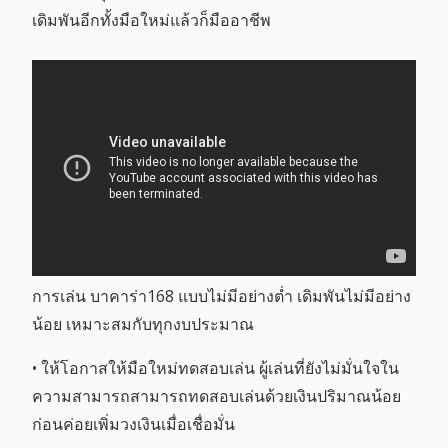
เดิมพันอีกทั้งมือใหม่แล้วก็มืออาชีพ
การเล่น บาคาร่า168 แบบไม่มีอย่างต่ำ เดิมพันไม่มีอย่าง
น้อย เหมาะสมกับทุกงบประมาณ
• ให้โอกาสให้มือใหม่ทดสอบเล่น ผู้เล่นที่ยังไม่มั่นใจใน
ความสามารถสามารถทดสอบเล่นด้วยเงินปริมาณน้อย
ก่อนค่อยเพิ่มวงเงินเมื่อเชื่อมั่น