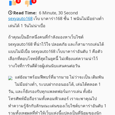
0
0
Read Time:
6 Minute, 30 Second
sexyauto168
เว็บ บาคาร่า168 ชั้น 1 พนันไม่มีอย่างต่ำ
เล่นได้ 1 วันไม่น่าเบื่อ
ถ้าคุณเป็นอีกหนึ่งคนที่กำลังมองหาเว็บไซต์
sexyauto168 ที่น่าไว้ใจ ปลอดภัย และก็สามารถเล่นได้
แบบไม่มีเบื่อ sexyauto168 เว็บบาคาร่าอันดับ 1 คือตัว
เลือกที่ตอบโจทย์ที่สุดในยุคนี้ ไม่เพียงแค่ความน่าไว้
วางใจที่การันตีด้วยผู้เล่นนับแสนคนต่อวัน
แต่ยังมาพร้อมฟีพบร์ที่มากมาย ไม่ว่าจะเป็น เดิมพัน
ไม่มีอย่างต่ำ, ระบบฝากถอนออโต้, เล่นได้ตลอด 1
วัน, และก็ยังรองรับทุกแพลตฟอร์มการเล่น ทั้งยัง
โทรศัพท์มือถือรวมทั้งคอมพิวเตอร์ เราจะพาคุณไป
ทำความรู้จักกับลักษณะเด่นของเว็บไซต์บาคาร่าอันดับ 1
รวมทั้งเหตุผลที่ทำให้เว็บแห่งนี้แปลงเป็นที่นิยมของนัก