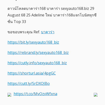
ดาวน์โหลดบาคาร่า168 บาคาร่า sexyauto168.biz 29
August 68 25 Adeline ใหม่ บาคาร่า168แจกโบนัสทุกซี
ซั่น Top 33
ขอขอบพระคุณ Ref.
บาคาร่า
https://bit.ly/sexyauto168_biz
https://rebrand.ly/sexyauto168_biz
https://cutly.info/sexyauto168_biz
https://shorturl.asia/4pgGC
https://cutt.ly/SrDXQJBo
https://t.co/MvQzvWfxna