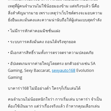
เหตุที่ผู้คนจำนวนไม่ใช้น้อยมองข้าม แต่จริงๆแล้ว นี่คือ
สิ่งสำคัญมากมาย เพราะเหตุว่าเว็บไซต์ตรงจะมอบความ
ยั่งยืนและมั่นคงและความน่านับถือให้ผู้เล่นแบบสุดกำลัง
• ไม่มีการหักค่าคอมมิชชั่นแฝง
• ระบบการคลังมั่นคง ถอนได้จริงทุกยอด
• มีเอกสารสิทธิ์รวมทั้งการตรวจตราความปลอดภัย
• อัปเดตเกมจากค่ายใหญ่โดยตรง ยกตัวอย่างเช่น SA
Gaming, Sexy Baccarat,
sexyauto168
Evolution
Gaming
บาคาร่า168 ไม่มีอย่างต่ำ ใครๆก็เริ่มเล่นได้
คนจำนวนไม่น้อยหนักใจว่า การเริ่มเล่น บาคาร่า จำเป็น
ต้องใช้เงินมาก แต่ว่าเรื่องจริงแล้ว ถ้าหากคุณเลือกเล่น