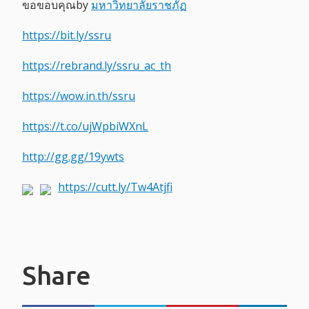
ขอขอบคุณby
มหาวิทยาลัยราชภัฏ
https://bit.ly/ssru
https://rebrand.ly/ssru_ac_th
https://wow.in.th/ssru
https://t.co/ujWpbiWXnL
http://gg.gg/19ywts
https://cutt.ly/Tw4Atjfi
Share