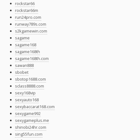
rockstar66
rockstar66m
run24pro.com
runway789s.com
s2kgamewin.com
sagame
sagame168
sagame168th
sagame168th.com
sawan888
sbobet
sbotop1688.com
sclass8888.com
sexy168vip
sexyauto168
sexybaccarat168.com
sexygame992
sexygameplus.me
shinobi24hr.com
sing55fun.com