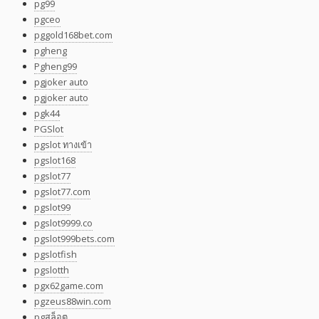
pg99
pgceo
pggold168bet.com
pgheng
Pgheng99
pgjoker auto
pgjoker auto
pgk44
PGSlot
pgslot ทางเข้า
pgslot168
pgslot77
pgslot77.com
pgslot99
pgslot9999.co
pgslot999bets.com
pgslotfish
pgslotth
pgx62game.com
pgzeus88win.com
pgสล็อต