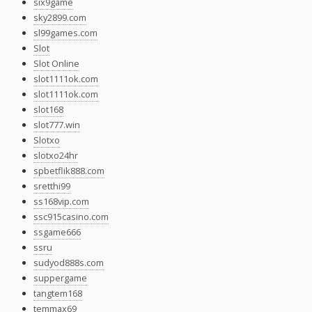
six9game
sky2899.com
sl99games.com
Slot
Slot Online
slot1111ok.com
slot1111ok.com
slot168
slot777.win
Slotxo
slotxo24hr
spbetflik888.com
sretthi99
ss168vip.com
ssc915casino.com
ssgame666
ssru
sudyod888s.com
suppergame
tangtem168
temmax69