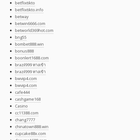
betflixtikto
betflixtikto.info
betway
betwin6666.com
betworld369hot.com
bng55
bombet888.win
bonus888
boonlert1688.com
brazil999 ทางเข้า
brazil999 ทางเข้า
bwvip4.com
bwvip4.com
cafe444
cashgame168
Casino
cc11388.com
chang7777
chinatown888.win
cupcake88x.com