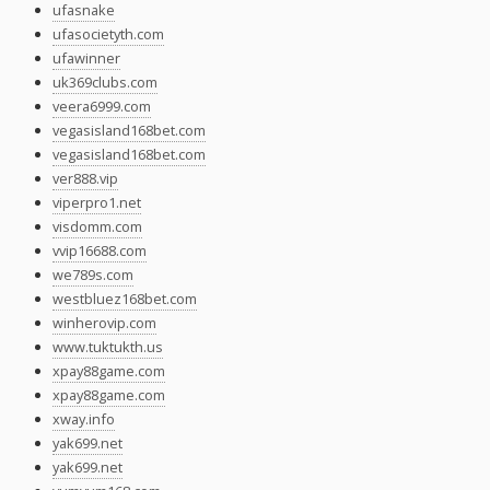
ufasnake
ufasocietyth.com
ufawinner
uk369clubs.com
veera6999.com
vegasisland168bet.com
vegasisland168bet.com
ver888.vip
viperpro1.net
visdomm.com
vvip16688.com
we789s.com
westbluez168bet.com
winherovip.com
www.tuktukth.us
xpay88game.com
xpay88game.com
xway.info
yak699.net
yak699.net