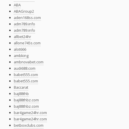
ABA
ABAGroup2
aden168ss.com
adm789.info
adm789.info
allbet24hr
allone745s.com
alot666
ambking
ambnovabet.com
audi688.com
babet555.com
babet555.com
Baccarat
baj88thb
baj88thbz.com
baj88thbz.com
bar4game24hr.com
bar4game24hr.com
betboxclubs.com