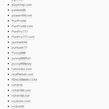
play97vip.com
pokbet88
power999.net
PunPro66
PunPro66.com
PunPro777
PunPro777.com
puntaek66
puntaek77
Pussy888
pussy888fun
pussy888play
ramclubx.com
realflikbet.com
RENO88WIN.COM
rich818
rich8188.com
rich8188.net
rizzbetx.com
rocket45