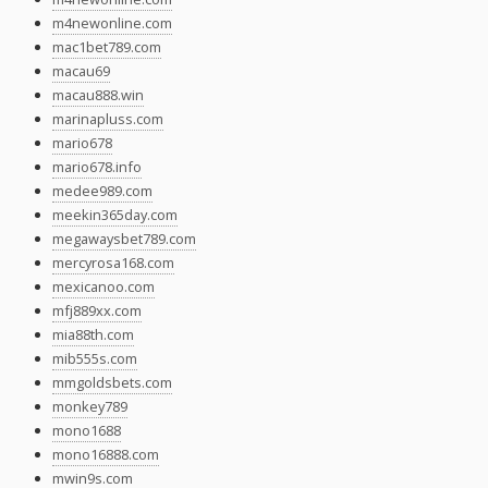
m4newonline.com
mac1bet789.com
macau69
macau888.win
marinapluss.com
mario678
mario678.info
medee989.com
meekin365day.com
megawaysbet789.com
mercyrosa168.com
mexicanoo.com
mfj889xx.com
mia88th.com
mib555s.com
mmgoldsbets.com
monkey789
mono1688
mono16888.com
mwin9s.com