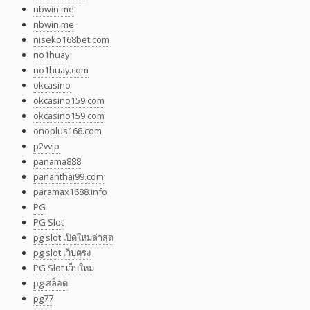
nbwin.me
nbwin.me
niseko168bet.com
no1huay
no1huay.com
okcasino
okcasino159.com
okcasino159.com
onoplus168.com
p2vvip
panama888
pananthai99.com
paramax1688.info
PG
PG Slot
pg slot เปิดใหม่ล่าสุด
pg slot เว็บตรง
PG Slot เว็บใหม่
pg สล็อต
pg77