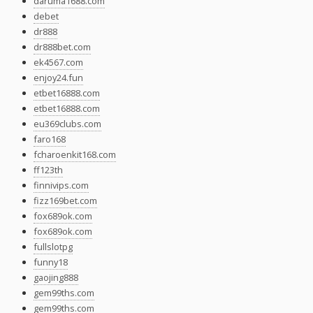
daruma1688.com
debet
dr888
dr888bet.com
ek4567.com
enjoy24.fun
etbet16888.com
etbet16888.com
eu369clubs.com
faro168
fcharoenkit168.com
ff123th
finnivips.com
fizz169bet.com
fox689ok.com
fox689ok.com
fullslotpg
funny18
gaojing888
gem99ths.com
gem99ths.com