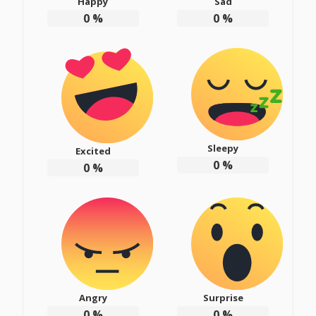
Happy
Sad
0
%
0
%
Sleepy
Excited
0
%
0
%
Angry
Surprise
0
%
0
%