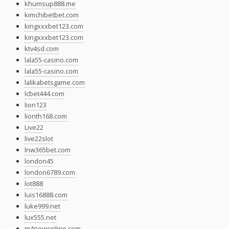
khumsup888.me
kimchibetbet.com
kingxxxbet123.com
kingxxxbet123.com
ktv4sd.com
lala55-casino.com
lala55-casino.com
lalikabetsgame.com
lcbet444.com
lion123
lionth168.com
Live22
live22slot
lnw365bet.com
london45
london6789.com
lot888
luis16888.com
luke999.net
lux555.net
m4newonline.com