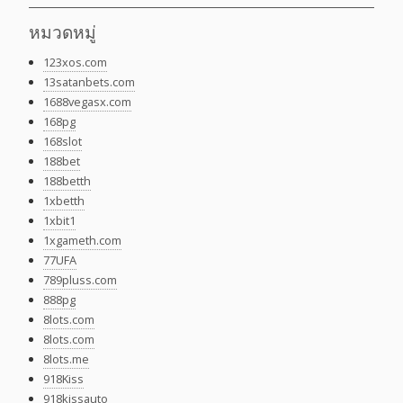
หมวดหมู่
123xos.com
13satanbets.com
1688vegasx.com
168pg
168slot
188bet
188betth
1xbetth
1xbit1
1xgameth.com
77UFA
789pluss.com
888pg
8lots.com
8lots.com
8lots.me
918Kiss
918kissauto