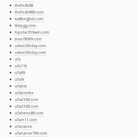
thehulk88
thehulk888.com
tia8kingbet.com
tkbpgg.com
topstar359win.com
tree78999.com
udee365day.com
udee365day.com
ufa
ufa11k
ufa89
ufa9r
ufabet
ufabombx
ufad168.com
ufad168.com
ufaheno88.com
ufam11.com
ufanance
ufanance789.com