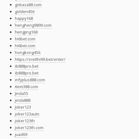
gobaza88.com
golden456
happy168
hengheng9899.com
hengjing168
hi6bet.com
hi6bet.com
hongkong456
https://sretthi99.bet/enter/
ib888pro.bet
ib888pro.bet
infyplus888.com
item388.com
Jinda55
jinda888
Joker123
joker123auto
joker123th
Joker123th.com
juad69