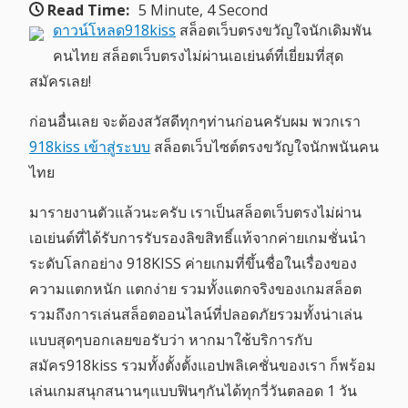
Read Time:
5 Minute, 4 Second
ดาวน์โหลด918kiss
สล็อตเว็บตรงขวัญใจนักเดิมพัน
คนไทย สล็อตเว็บตรงไม่ผ่านเอเย่นต์ที่เยี่ยมที่สุด
สมัครเลย!
ก่อนอื่นเลย จะต้องสวัสดีทุกๆท่านก่อนครับผม พวกเรา
918kiss เข้าสู่ระบบ
สล็อตเว็บไซต์ตรงขวัญใจนักพนันคน
ไทย
มารายงานตัวแล้วนะครับ เราเป็นสล็อตเว็บตรงไม่ผ่าน
เอเย่นต์ที่ได้รับการรับรองลิขสิทธิ์แท้จากค่ายเกมชั่นนำ
ระดับโลกอย่าง 918KISS ค่ายเกมที่ขึ้นชื่อในเรื่องของ
ความแตกหนัก แตกง่าย รวมทั้งแตกจริงของเกมสล็อต
รวมถึงการเล่นสล็อตออนไลน์ที่ปลอดภัยรวมทั้งน่าเล่น
แบบสุดๆบอกเลยขอรับว่า หากมาใช้บริการกับ
สมัคร918kiss รวมทั้งตั้งตั้งแอปพลิเคชั่นของเรา ก็พร้อม
เล่นเกมสนุกสนานๆแบบฟินๆกันได้ทุกวี่วันตลอด 1 วัน