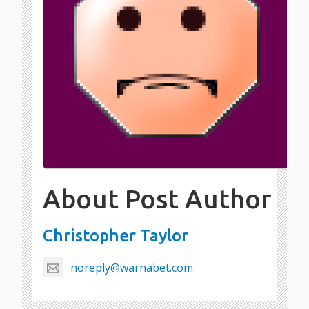
About Post Author
Christopher Taylor
noreply@warnabet.com