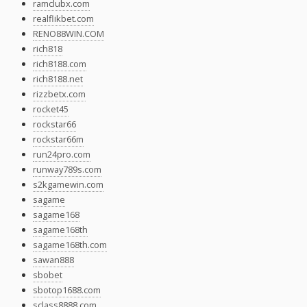
ramclubx.com
realflikbet.com
RENO88WIN.COM
rich818
rich8188.com
rich8188.net
rizzbetx.com
rocket45
rockstar66
rockstar66m
run24pro.com
runway789s.com
s2kgamewin.com
sagame
sagame168
sagame168th
sagame168th.com
sawan888
sbobet
sbotop1688.com
sclass8888.com