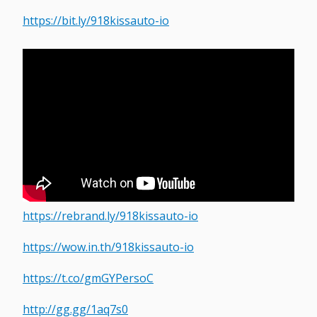
https://bit.ly/918kissauto-io
https://rebrand.ly/918kissauto-io
https://wow.in.th/918kissauto-io
https://t.co/gmGYPersoC
http://gg.gg/1aq7s0