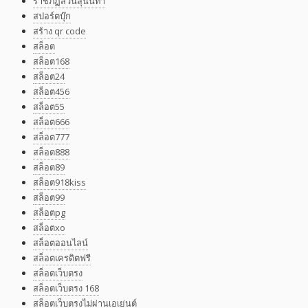
ราชภัฏสวนสุนันทา
สปอร์ตบุ๊ก
สร้าง qr code
สล็อต
สล็อต168
สล็อต24
สล็อต456
สล็อต55
สล็อต666
สล็อต777
สล็อต888
สล็อต89
สล็อต918kiss
สล็อต99
สล็อตpg
สล็อตxo
สล็อตออนไลน์
สล็อตเครดิตฟรี
สล็อตเว็บตรง
สล็อตเว็บตรง 168
สล็อตเว็บตรงไม่ผ่านเอเย่นต์