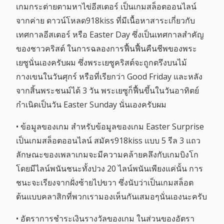
เกมกระต่ายตามหาไข่อีสเตอร์ เป็นเกมสล็อตออนไลน์
จากค่าย ดาวน์โหลด918kiss ที่มีเนื้อหาสาระเกี่ยวกับ
เทศกาลอีสเตอร์ หรือ Easter Day ซึ่งเป็นเทศกาลสำคัญ
ของชาวคริสต์ ในการฉลองการฟื้นฟื้นคืนชีพของพระ
เยซูนั่นเองครับผม ซึ่งพระเยซูคริสต์จะถูกตรึงบนไม้
กางเขนในวันศุกร์ หรือที่เรียกว่า Good Friday และหลัง
จากสิ้นพระชนม์ได้ 3 วัน พระเยซูก็ฟื้นขึ้นในวันอาทิตย์
กำเนิดเป็นวัน Easter Sunday นั่นเองครับผม
• ข้อมูลของเกม สำหรับข้อมูลของเกม Easter Surprise
เป็นเกมสล็อตออนไลน์ สมัคร918kiss แบบ 5 รีล 3 แถว
ลักษณะของเพลาเกมจะมีความคล้ายคลึงกับเกมบิงโก
โดยมีไลน์พนันชนะทั้งปวง 20 ไลน์พนันเพียงแค่นั้น การ
ชนะจะเรียงจากฝั่งซ้ายไปขวา ซึ่งนับว่าเป็นเกมสล็อต
ต้นแบบคลาสิกที่พวกเรามองเห็นกันเสมอๆนั่นเองนะครับ
• อัตราการชำระเงินรางวัลของเกม ในส่วนของอัตรา