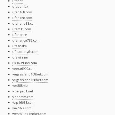
ufabet
ufabombx
ufad168.com
ufad168.com
ufaheno88.com
ufam11.com
ufanance
ufanance789.com
ufasnake
ufasocietyth.com
ufawinner
uk369clubs.com
veera6999.com
vegasisland168bet.com
vegasisland168bet.com
ver888.vip
viperpro1.net
visdomm.com
vvip16688.com
we789s.com
westbluez168bet.com