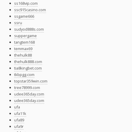
ss168vip.com
ssc915casino.com
ssgame666
ssru
sudyod888s.com
suppergame
tangtem168
temmax69
thehulk88
thehulk888.com
tia8kingbet.com
tkbpgg.com
topstar359win.com
tree78999.com
udee365day.com
udee365day.com
ufa
ufa11k
ufa89
ufa9r