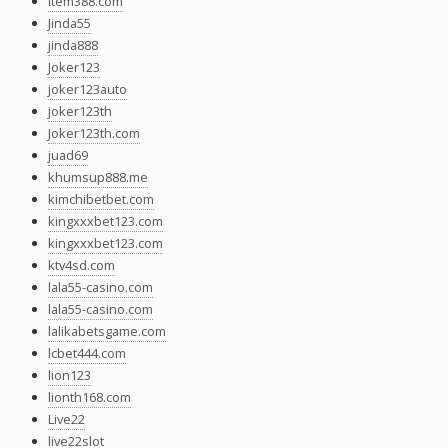
item388.com
Jinda55
jinda888
Joker123
joker123auto
joker123th
Joker123th.com
juad69
khumsup888.me
kimchibetbet.com
kingxxxbet123.com
kingxxxbet123.com
ktv4sd.com
lala55-casino.com
lala55-casino.com
lalikabetsgame.com
lcbet444.com
lion123
lionth168.com
Live22
live22slot