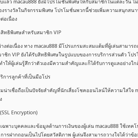
แล้ว macau888 ยังมีโปรโมชั่นพิเศษให้กับสมาชิกในแต่ละวัน ไม่ว่
องรางวัลในกิจกรรมพิเศษ โปรโมชั่นพวกนี้ช่วยเพิ่มความสนุกสนานแ
่อเนื่อง
ิทธิพิเศษสำหรับสมาชิก VIP
่นอย่างต่อเนื่อง ทาง macau888 มีโปรแกรมสะสมแต้มที่ผู้เล่นสาม
้ สมาชิก VIP ยังได้รับสิทธิพิเศษในรูปแบบของการบริการส่วนตัว โปรโ
ำให้ผู้เล่นรู้สึกว่าตัวเองมีความสำคัญและก็ได้รับการดูแลอย่างใกล
การลูกค้าที่เป็นมือโปร
่าเชื่อถือเป็นปัจจัยสำคัญที่นักเสี่ยงโชคออนไลน์ให้ความใส่ใจ
่ง
 (SSL Encryption)
มูลเฉพาะบุคคลและข้อมูลด้านการเงินของผู้เล่น macau888 ใช้เทคโ
มการฝากถอนเป็นไปโดยสวัสดิภาพ ผู้เล่นจึงสามารถวางใจได้ว่าข้