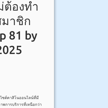
ม่ต้องทำ
สมาชิก
p 81 by
 2025
ไซต์คาสิโนออนไลน์ที่มี
พการบริการที่เหนือกว่า