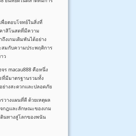
888 ยืนหยัดในตลาดที่มีการ
่อตอบโจทย์ในสิ่งที่
บคาสิโนสดที่มีความ
ถึงเกมเดิมพันได้อย่าง
มาะสมกับความประพฤติการ
ยาว
วงจร macau888 คือหนึ่ง
ที่มีมาตรฐานรวมทั้ง
นไปอย่างสะดวกและปลอดภัย
วางแผนที่ดี ด้วยเหตุผล
ข้าใจกฎและลักษณะของเกม
เดินทางสู่โลกของพนัน