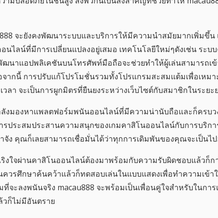
ความปลอดภัยในชั้นสูง สิ่งพวกนี้เป็นสิ่งสำคัญที่ช่วยทำให้ macau
8 จะยังคงพัฒนาระบบและบริการให้มีความนำสมัยมากเพิ่มขึ้น เพื
อนไลน์ที่มีการเปลี่ยนแปลงอยู่เสมอ เทคโนโลยีใหม่ๆดังเช่น ระบ
ฒนาแอปพลิเคชันบนโทรศัพท์มือถือจะช่วยทำให้ผู้เล่นสามารถเข้า
ือจากนี้ การปรับแก้โปรโมชั่นรวมทั้งโปรแกรมสะสมแต้มเพื่อเห
ะเวลา จะเป็นการผูกมิตรที่ยืนยงระหว่างเว็บไซต์กับสมาชิกในระยะ
ที่กำลังมองหาแพลตฟอร์มพนันออนไลน์ที่มีความน่านับถือและก็ครบ
้วยการประสมประสานความสนุกของเกมคาสิโนออนไลน์กับการบริการ
าจัง คุณก็เลยสามารถเชื่อมั่นได้ว่าทุกการเดิมพันของคุณจะเป็
ริงใจผ่านคาสิโนออนไลน์ต้องมาพร้อมกับความรับผิดชอบแล้วก็การ
มเล่นควรศึกษาค้นคว้าแล้วก็ทดสอบเล่นในแบบแสดงเพื่อทำความเ
มที่จะลงพนันจริง macau888 จะพร้อมเป็นเพื่อนคู่ใจสำหรับในการ
้วก็ไม่มีอันตราย