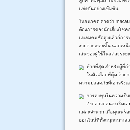
ลูกค้าที่มีคุณภาพรวมทั้ง
แข่งขันอย่างเข้มข้น
ในอนาคต คาดว่า macau88
ต้องการของนักเสี่ยงโชคอ
แหลมคมชัดสูงแล้วก็การพั
ง่ายดายเยอะขึ้น นอกเหน
เล่นของผู้ใช้ในแต่ละระย
ท้ายที่สุด สำหรับผู้
ในตัวเลือกที่คุ้ม ด
ความปลอดภัยที่เอาจริงเอ
การลงทุนในความรื่นเ
ดังกล่าวก่อนจะเริ่
แต่ละจำพวก เมื่อคุณพร้อ
ออนไลน์ที่ทั้งสนุกสนานแล