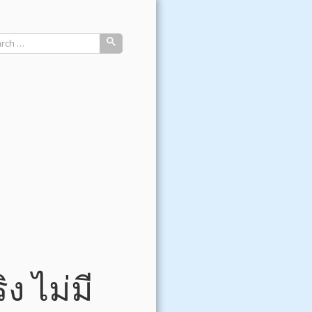
h
 ไม่มี