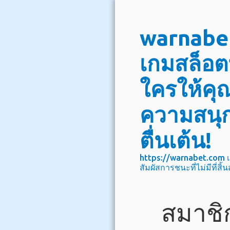
Skip
warnabet
to
content
เกมสล็อตท
ใครให้คุณ
ความสนุ
ตื่นเต้น!
https://warnabet.com เ
สัมผัสการชนะที่ไม่มีที่สิ้
สมาชิ