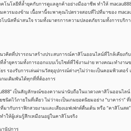
โลยีที่ล้ำยุคกับการดูแลลูกค้าอย่างมืออาชีพ ทำให้ macau888 แ
มควรมองข้าม เนื้อหานี้จะพาคุณไปตรวจสอบที่ไปที่มาของ macau8
โบนัสที่น่าสนใจ รวมทั้งมาตรการความปลอดภัยรวมทั้งการบริการลู
วคิดที่ปรารถนาสร้างประสบการณ์คาสิโนออนไลน์ที่ใกล้เคียงกับ
ที่ล้ำยุครวมทั้งการออกแบบเว็บไซต์ที่ใช้งานง่าย ทางคณะทำงา
ร รองรับการเล่นผ่านวัสดุอุปกรณ์ต่างๆไม่ว่าจะเป็นคอมพิวเตอร์
เกมเดิมพันได้ทุกที่ที่ต้องการ
888” เป็นสัญลักษณ์ของความน่านับถือในแวดวงคาสิโนออนไลน์ เว
ิดไว้ภายในที่เดียว ไม่ว่าจะเป็นเกมยอดนิยมอย่าง “บาคาร่า” ที่ม
” ที่มากับกราฟิกสวยงามและเสียงเอฟเฟกต์ตื่นเต้น หรือ “คาสิโนสด
ให้ผู้เล่นรู้สึกเหมือนอยู่ในคาสิโนจริง
่นานัปการ