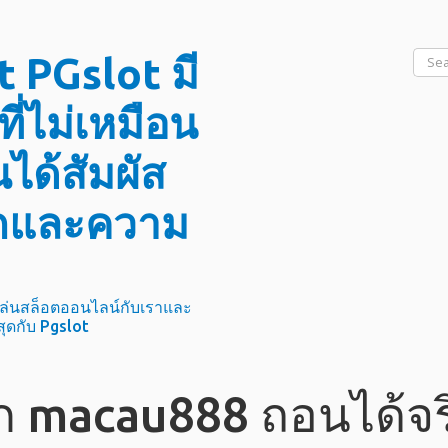
Searc
 PGslot มี
for:
ี่ไม่เหมือน
ได้สัมผัส
กและความ
ล่นสล็อตออนไลน์กับเราและ
นสุดกับ Pgslot
ก macau888 ถอนได้จริง