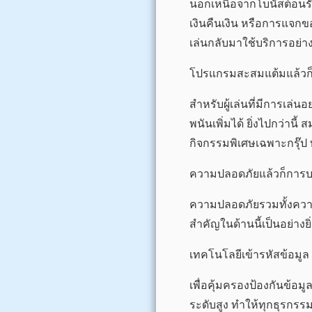
นอกเหนือจากโบนัสต้อนรับ
เงินคืนเงิน หรือการแจกข
เล่นกลับมาใช้บริการอย่างต
โปรแกรมสะสมแต้มแล้วก็ส
สำหรับผู้เล่นที่มีการเล
พนันเพิ่มได้ ยิ่งไปกว่านี
กิจกรรมพิเศษเฉพาะกรุ๊ป ท
ความปลอดภัยแล้วก็การบริ
ความปลอดภัยรวมทั้งความน
สำคัญในด้านนี้เป็นอย่างยิ
เทคโนโลยีเข้ารหัสข้อมูล
เพื่อคุ้มครองป้องกันข้อ
ระดับสูง ทำให้ทุกธุรกรร