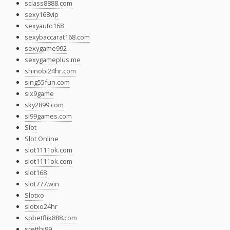
sclass8888.com
sexy168vip
sexyauto168
sexybaccarat168.com
sexygame992
sexygameplus.me
shinobi24hr.com
sing55fun.com
six9game
sky2899.com
sl99games.com
Slot
Slot Online
slot1111ok.com
slot1111ok.com
slot168
slot777.win
Slotxo
slotxo24hr
spbetflik888.com
sretthi99