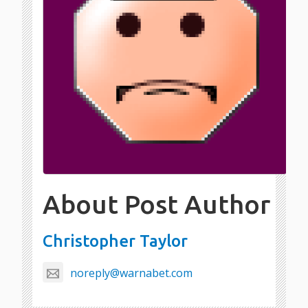
About Post Author
Christopher Taylor
noreply@warnabet.com