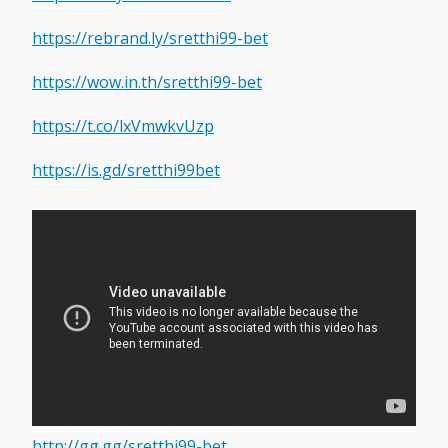
https://rebrand.ly/sretthi99-bet
https://wow.in.th/sretthi99-bet
https://t.co/lxVmwkvUzp
https://is.gd/sretthi99bet
http://gg.gg/sretthi99-bet