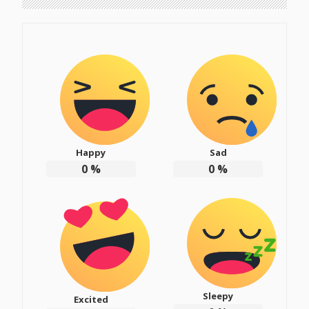
Happy
Sad
0
%
0
%
Sleepy
Excited