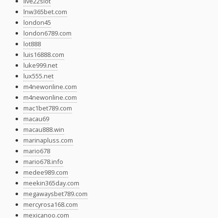
live22slot
lnw365bet.com
london45
london6789.com
lot888
luis16888.com
luke999.net
lux555.net
m4newonline.com
m4newonline.com
mac1bet789.com
macau69
macau888.win
marinapluss.com
mario678
mario678.info
medee989.com
meekin365day.com
megawaysbet789.com
mercyrosa168.com
mexicanoo.com