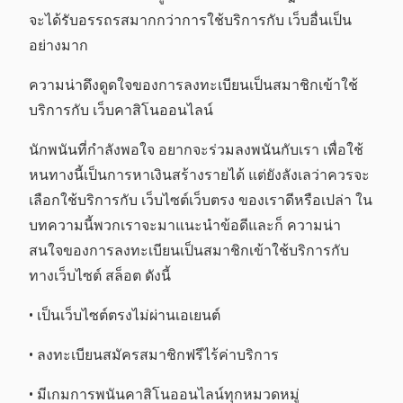
จะได้รับอรรถรสมากกว่าการใช้บริการกับ เว็บอื่นเป็น
อย่างมาก
ความน่าดึงดูดใจของการลงทะเบียนเป็นสมาชิกเข้าใช้
บริการกับ เว็บคาสิโนออนไลน์
นักพนันที่กำลังพอใจ อยากจะร่วมลงพนันกับเรา เพื่อใช้
หนทางนี้เป็นการหาเงินสร้างรายได้ แต่ยังลังเลว่าควรจะ
เลือกใช้บริการกับ เว็บไซต์เว็บตรง ของเราดีหรือเปล่า ใน
บทความนี้พวกเราจะมาแนะนำข้อดีและก็ ความน่า
สนใจของการลงทะเบียนเป็นสมาชิกเข้าใช้บริการกับ
ทางเว็บไซต์ สล็อต ดังนี้
• เป็นเว็บไซต์ตรงไม่ผ่านเอเยนต์
• ลงทะเบียนสมัครสมาชิกฟรีไร้ค่าบริการ
• มีเกมการพนันคาสิโนออนไลน์ทุกหมวดหมู่