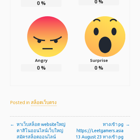
0
%
0
%
Angry
Surprise
0
%
0
%
Posted in
สล็อตเว็บตรง
แนะแนว
หาเว็บสล็อต websiteใหญ่
ทางเข้า pg
คาสิโนออนไลน์เว็บใหญ่
https://Leetgamers.asia
เรื่อง
สมัครสล็อตออนไลน์
13 August 23 ทางเข้า pg