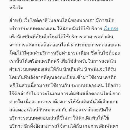
หรือไม่
สำหรับเว็บไซต์คาสิโนออนไลน์ของพวกเรา มีการเปิด
บริการระบบทดลองเล่น ให้นักพนันได้ใช้บริการ
เว็บตรง
เพื่อนักพนันที่เป็นมือใหม่ได้ใช้บริการ สามารถทำเงิน
จากการเล่นเกมสล็อตออนไลน์ ผ่านระบบการทดสอบเล่น
โดยไม่มีคุณค่าบริการหรือค่าธรรมเนียม ซึ่งเว็บไซต์ของ
เรานั้นได้เตรียมเครดิตฟรี เพื่อใช้สำหรับในการลงพนัน
ผ่านระบบทดลองเล่นให้กับ นักเดิมพัน นักพนันจะได้รับ
โดยทันทีหลังจากที่คุณลงทะเบียนเข้ามาใช้งาน เครดิต
ฟรี ในส่วนนี้สามารถใช้งานกับ ระบบทดลองเล่น ได้อย่าง
ไร้ข้อจำกัดไม่ว่าจะในเกมการเดิมพันสล็อตออนไลน์ จาก
ค่ายใด เนื่องจากว่าเราต้องการให้นักเดิมพันได้เลือกเกม
สล็อตออนไลน์ ที่เหมาะสมกับ ตัวเอง เราก็เลยเปิดให้
บริการระบบทดสอบเล่นนี้ขึ้นมา ให้นักเดิมพันได้ใช้
บริการ อีกทั้งยังสามารถใช้งานได้กับ เกมการเดิมพันคา