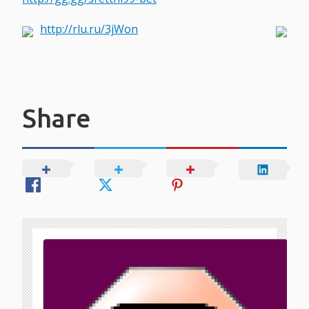
http://rlu.ru/3jWon
Share