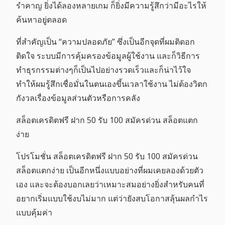
รำคาญ ยิ่งได้ลองหลายเกม ก็ยิ่งมีความรู้สึกว่ามีอะไรให้
ค้นหาอยู่ตลอด
ที่สำคัญเป็น “ความปลอดภัย” ซึ่งเป็นอีกจุดที่ผมติดอก
ติดใจ ระบบมีการคุ้มครองข้อมูลผู้ใช้งาน และก็วิธีการ
ทำธุรกรรมต่างๆก็เป็นไปอย่างรวดเร็วและก็น่าไว้ใจ
ทำให้ผมรู้สึกเชื่อมั่นในตนเองขึ้นเวลาใช้งาน ไม่ต้องวิตก
กังวลเรื่องข้อมูลส่วนตัวหรือการคลัง
สล็อตเครดิตฟรี ฝาก 50 รับ 100 สมัครด่วน สล็อตแตก
ง่าย
โปรโมชั่น สล็อตเครดิตฟรี ฝาก 50 รับ 100 สมัครด่วน
สล็อตแตกง่าย เป็นอีกหนึ่งแบบอย่างที่ผมเคยลองด้วยตัว
เอง และจะต้องบอกเลยว่าเหมาะสมอย่างยิ่งสำหรับคนที่
อยากเริ่มแบบใช้งบไม่มาก แต่ว่ายังสบโอกาสลุ้นผลกำไร
แบบคุ้มค่า