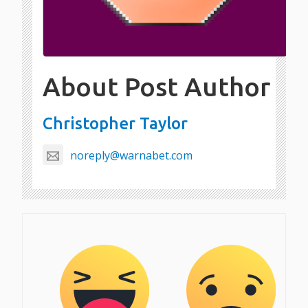
About Post Author
Christopher Taylor
noreply@warnabet.com