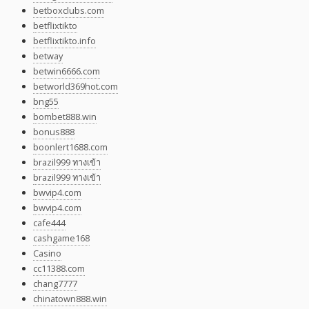
betboxclubs.com
betflixtikto
betflixtikto.info
betway
betwin6666.com
betworld369hot.com
bng55
bombet888.win
bonus888
boonlert1688.com
brazil999 ทางเข้า
brazil999 ทางเข้า
bwvip4.com
bwvip4.com
cafe444
cashgame168
Casino
cc11388.com
chang7777
chinatown888.win