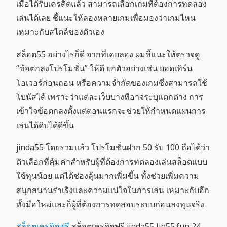
เมื่อได้รับเครดิตแล้ว สามารถเลือกเกมที่ต้องการทดลอง
เล่นได้เลย ชี้แนะให้ลองหลายเกมเพื่อมองว่าเกมไหน
เหมาะกับสไตล์ของตัวเอง
สล็อต55 อย่างไรก็ดี จากที่เคยลอง ผมชี้แนะให้ตรวจดู
“ข้อตกลงโปรโมชั่น” ให้ดี ยกตัวอย่างเช่น ยอดเทิร์น
โอเวอร์ก่อนถอน หรือความจำกัดของเกมซึ่งสามารถใช้
โบนัสได้ เพราะว่าแต่ละเว็บบางทีอาจระบุแตกต่าง การ
เข้าใจข้อตกลงตั้งแต่ตอนแรกจะช่วยให้กำหนดแผนการ
เล่นได้ดิบได้ดีขึ้น
jinda55 โดยรวมแล้ว โปรโมชั่นฝาก 50 รับ 100 ถือได้ว่า
ตัวเลือกที่คุ้มค่าสำหรับผู้ที่ต้องการทดลองเล่นสล็อตแบบ
ใช้ทุนน้อย แต่ได้ช่องลุ้นมากเพิ่มขึ้น ทั้งช่วยเพิ่มความ
สนุกสนานร่าเริงและความแน่ใจในการเล่น เหมาะกับอีก
ทั้งมือใหม่และก็ผู้ที่ต้องการทดสอบระบบก่อนลงทุนจริง
สล็อตเครดิตฟรี
สล็อตเครดิตฟรี jinda55 Jin55.fun 24