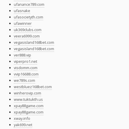
ufanance789.com
ufasnake
ufasocietyth.com
ufawinner
uk369clubs.com
veera6999.com
vegasisland168bet.com
vegasisland168bet.com
ver888.vip
viperpro1.net
visdomm.com
vvip16688.com
we789s.com
westbluez168bet.com
winherovip.com
www.tuktukth.us
xpay88game.com
xpay88game.com
xway.info
yak699.net