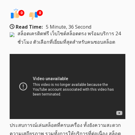
0
0
Read Time:
5 Minute, 36 Second
สล็อตเครดิตฟรี เว็บไซต์สล็อตตรง พร้อมบริการ 24
ชั่วโมง ตัวเลือกที่เยี่ยมที่สุดสำหรับคนชอบสล็อต
ประสบการณ์เล่นสล็อตที่ครบเครื่อง ทั้งยังความสะดวก
ความเสถียรภาพ รวมทั้งการให้บริการที่ต่อเนื่อง สล็อต