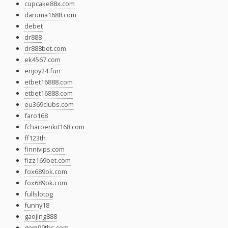
cupcake88x.com
daruma1688.com
debet
dr888
dr888bet.com
ek4567.com
enjoy24.fun
etbet16888.com
etbet16888.com
eu369clubs.com
faro168
fcharoenkit168.com
ff123th
finnivips.com
fizz169bet.com
fox689ok.com
fox689ok.com
fullslotpg
funny18
gaojing888
gem99ths.com