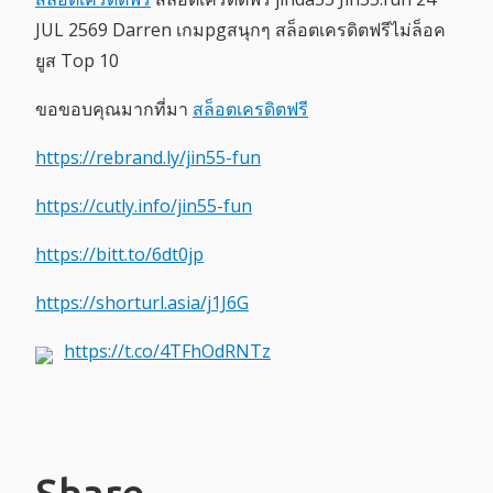
JUL 2569 Darren เกมpgสนุกๆ สล็อตเครดิตฟรีไม่ล็อค
ยูส Top 10
ขอขอบคุณมากที่มา
สล็อตเครดิตฟรี
https://rebrand.ly/jin55-fun
https://cutly.info/jin55-fun
https://bitt.to/6dt0jp
https://shorturl.asia/j1J6G
https://t.co/4TFhOdRNTz
Share