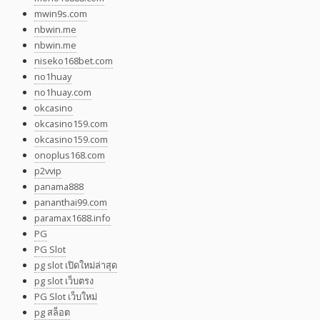
mwin9s.com
nbwin.me
nbwin.me
niseko168bet.com
no1huay
no1huay.com
okcasino
okcasino159.com
okcasino159.com
onoplus168.com
p2vvip
panama888
pananthai99.com
paramax1688.info
PG
PG Slot
pg slot เปิดใหม่ล่าสุด
pg slot เว็บตรง
PG Slot เว็บใหม่
pg สล็อต