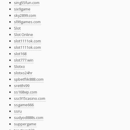
sing55fun.com
six9game
sky2899.com
sl99games.com
Slot
Slot Online
slot1111ok.com
slot1111ok.com
slot168
slot777.win
Slotxo
slotxo24hr
spbetflik888.com
sretthi99
ss168vip.com
ssc915casino.com
ssgame666
ssru
sudyod888s.com
suppergame