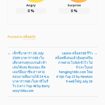
Angry
Surprise
0
%
0
%
Posted in
สล็อต55
แนะแนว
เซ็กซี่บาคาร่า 28 July
casino สล็อต168 รีวิว
2569 บาคาร่า168 เว็บ
สล็อตที่เล่นแล้วลุ้นทุกสปิน
เรื่อง
เดียวครบทุกแบรนด์ เข้า
ภาพสวย โบนัสเข้าไว ไม่
เล่นได้เลย ห้องเยอะ ดีล
จำเจ เว็บแม่
เลอร์มืออาชีพ สาวสวย
hengjing168c.com ใหม่
สอบถามทีมงานได้ 24 ช.ม.
ล่าสุด Top 25 by Newton
บาคาร่า168 เว็บคาสิโนรี
9 webใหญ่ July 26
วิว 5 ดาว Top 48 by Berry
sexy168a.com