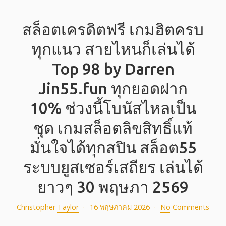
สล็อตเครดิตฟรี เกมฮิตครบ
ทุกแนว สายไหนก็เล่นได้
Top 98 by Darren
Jin55.fun ทุกยอดฝาก
10% ช่วงนี้โบนัสไหลเป็น
ชุด เกมสล็อตลิขสิทธิ์แท้
มั่นใจได้ทุกสปิน สล็อต55
ระบบยูสเซอร์เสถียร เล่นได้
ยาวๆ 30 พฤษภา 2569
Christopher Taylor
·
16 พฤษภาคม 2026
·
No Comments