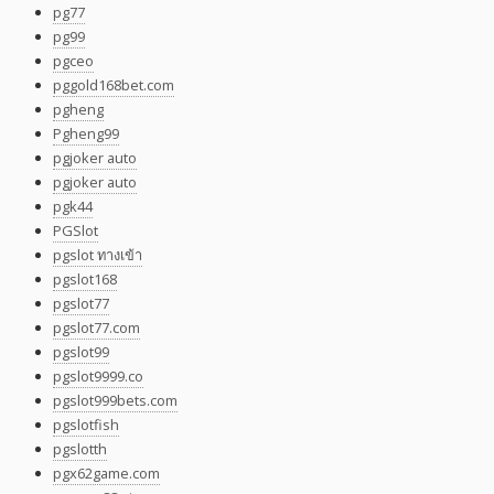
pg77
pg99
pgceo
pggold168bet.com
pgheng
Pgheng99
pgjoker auto
pgjoker auto
pgk44
PGSlot
pgslot ทางเข้า
pgslot168
pgslot77
pgslot77.com
pgslot99
pgslot9999.co
pgslot999bets.com
pgslotfish
pgslotth
pgx62game.com