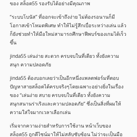
ของ สล็อต55 รองรับได้อย่างมีคุณภาพ
“ระบบโบนัส” ที่ออกจะเข้าถึงง่าย ไม่ต้องรอนานก็มี
โอกาสเข้าโหมดพิเศษ ทำให้ไม่รู้สึกเบื่อระหว่างเล่น แล้ว
ก็ยังช่วยทำให้มือใหม่สามารถศึกษาฟีพบร์ของเกมได้เร็ว
ขึ้น
jinda55 เล่นง่าย สะดวก ครบจบในที่เดียว ทั้งยังความ
สนุก ความปลอดภัย
jinda55 ต้องบอกเลยว่าเป็นอีกหนึ่งแพลตฟอร์มที่ตอบ
ปัญหาสายสล็อตได้ครบจริงๆโดยเฉพาะอย่างยิ่งในเรื่อง
ของ “เล่นง่าย สบาย ครบจบในที่เดียว ทั้งยังความ
สนุกสนานร่าเริงและความปลอดภัย” ซึ่งเป็นสิ่งที่ผมให้
ความใส่ใจมากเวลาเลือกเล่น
เริ่มจากความง่ายสำหรับการใช้งาน หน้าเว็บของ
สล็อต55 ถูกดีไซน์มาให้ไม่สลับซับซ้อน ไม่ว่าจะเป็นมือ