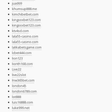
juad69
khumsup888.me
kimchibetbet.com
kingxxxbet123.com
kingxxxbet123.com
ktv4sd.com
lala55-casino.com
lala55-casino.com
lalikabetsgame.com
lcbet444.com
lion123
lionth168.com
Live22
live22slot
lnw365bet.com
london45
london6789.com
lot888
luis16888.com
luke999.net