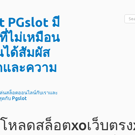
Searc
 PGslot มี
for:
ี่ไม่เหมือน
ได้สัมผัส
กและความ
ล่นสล็อตออนไลน์กับเราและ
นสุดกับ Pgslot
 โหลดสล็อตxoเว็บตรง