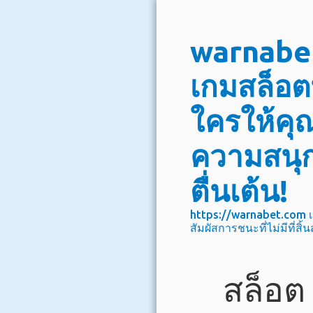
Skip
warnabet
to
content
เกมสล็อตท
ใครให้คุณ
ความสนุ
ตื่นเต้น!
https://warnabet.com เ
สัมผัสการชนะที่ไม่มีที่สิ้
สล็อต