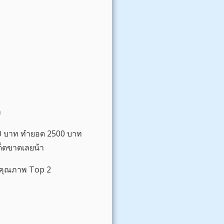
า
500 บาท ทำยอด 2500 บาท
เด็ดขาดเลยน้า
กมคุณภาพ Top 2