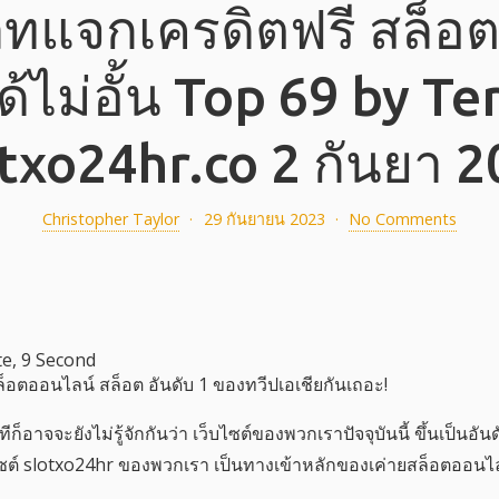
ลทแจกเครดิตฟรี สล็อ
ด้ไม่อั้น Top 69 by Te
txo24hr.co 2 กันยา 
Christopher Taylor
·
29 กันยายน 2023
·
No Comments
e, 9 Second
ล็อตออนไลน์ สล็อต อันดับ 1 ของทวีปเอเชียกันเถอะ!
ก็อาจจะยังไม่รู้จักกันว่า เว็บไซต์ของพวกเราปัจจุบันนี้ ขึ้นเป็นอัน
บไซต์ slotxo24hr ของพวกเรา เป็นทางเข้าหลักของเค่ายสล็อตออนไลน