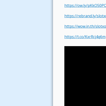
https://ow.ly/pKkO50PQ
https://rebrand.ly/slot
https://wow.in.th/slotx
https://t.co/KxrRcj4q6m