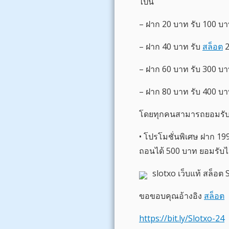
ไปนี้
– ฝาก 20 บาท รับ 100 บ
– ฝาก 40 บาท รับ
สล็อต
2
– ฝาก 60 บาท รับ 300 บ
– ฝาก 80 บาท รับ 400 บ
โดยทุกคนสามารถยอมรับได้ท
• โปรโมชั่นพิเศษ ฝาก 19
ถอนได้ 500 บาท ยอมรับได้
slotxo เว็บแท้ สล็อ
ขอขอบคุณอ้างอิง
สล็อต
https://bit.ly/Slotxo-24