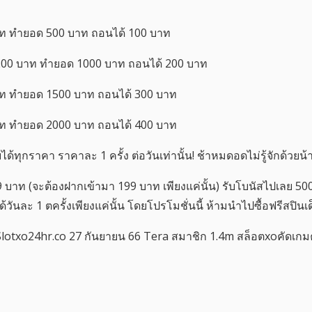
าท ทำยอด 500 บาท ถอนได้ 100 บาท
00 บาท ทำยอด 1000 บาท ถอนได้ 200 บาท
าท ทำยอด 1500 บาท ถอนได้ 300 บาท
าท ทำยอด 2000 บาท ถอนได้ 400 บาท
ุกราคา ราคาละ 1 ครั้ง ต่อวันเท่านั้น! ช้าหมดอดไม่รู้จักด้วยน้
9 บาท (จะต้องฝากเข้ามา 199 บาท เพียงแค่นั้น) รับโบนัสไปเลย 
วันละ 1 ตครั้งเพียงแค่นั้น โดยโปรโมชั่นนี้ ห้ามนำไปซื้อฟรีสปิน
ต Slotxo24hr.co 27 กันยายน 66 Tera สมาชิก 1.4m สล็อตxoคัดเ