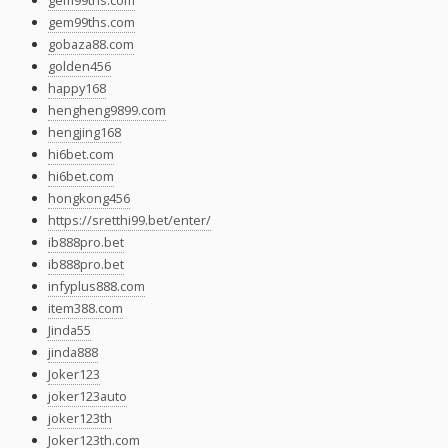
gem99ths.com
gobaza88.com
golden456
happy168
hengheng9899.com
hengjing168
hi6bet.com
hi6bet.com
hongkong456
https://sretthi99.bet/enter/
ib888pro.bet
ib888pro.bet
infyplus888.com
item388.com
Jinda55
jinda888
Joker123
joker123auto
joker123th
Joker123th.com