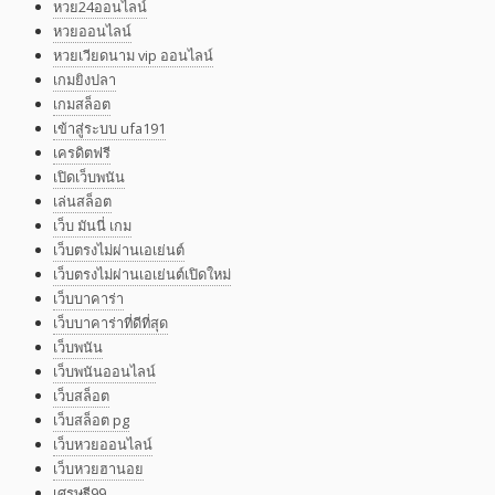
หวย24ออนไลน์
หวยออนไลน์
หวยเวียดนาม vip ออนไลน์
เกมยิงปลา
เกมสล็อต
เข้าสู่ระบบ ufa191
เครดิตฟรี
เปิดเว็บพนัน
เล่นสล็อต
เว็บ มันนี่ เกม
เว็บตรงไม่ผ่านเอเย่นต์
เว็บตรงไม่ผ่านเอเย่นต์เปิดใหม่
เว็บบาคาร่า
เว็บบาคาร่าที่ดีที่สุด
เว็บพนัน
เว็บพนันออนไลน์
เว็บสล็อต
เว็บสล็อต pg
เว็บหวยออนไลน์
เว็บหวยฮานอย
เศรษฐี99