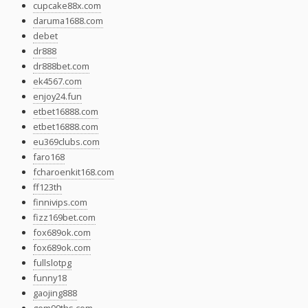
cupcake88x.com
daruma1688.com
debet
dr888
dr888bet.com
ek4567.com
enjoy24.fun
etbet16888.com
etbet16888.com
eu369clubs.com
faro168
fcharoenkit168.com
ff123th
finnivips.com
fizz169bet.com
fox689ok.com
fox689ok.com
fullslotpg
funny18
gaojing888
gem99ths.com