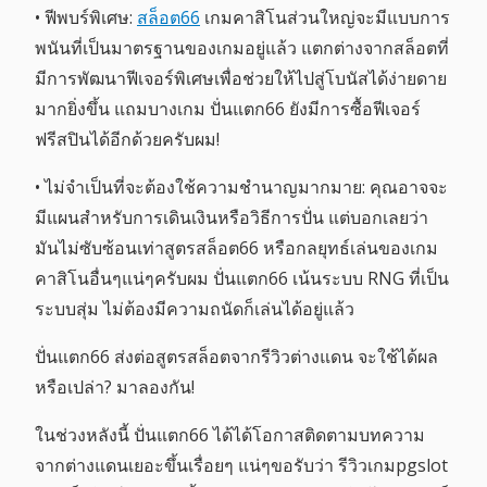
• ฟีพบร์พิเศษ:
สล็อต66
เกมคาสิโนส่วนใหญ่จะมีแบบการ
พนันที่เป็นมาตรฐานของเกมอยู่แล้ว แตกต่างจากสล็อตที่
มีการพัฒนาฟีเจอร์พิเศษเพื่อช่วยให้ไปสู่โบนัสได้ง่ายดาย
มากยิ่งขึ้น แถมบางเกม ปั่นแตก66 ยังมีการซื้อฟีเจอร์
ฟรีสปินได้อีกด้วยครับผม!
• ไม่จำเป็นที่จะต้องใช้ความชำนาญมากมาย: คุณอาจจะ
มีแผนสำหรับการเดินเงินหรือวิธีการปั่น แต่บอกเลยว่า
มันไม่ซับซ้อนเท่าสูตรสล็อต66 หรือกลยุทธ์เล่นของเกม
คาสิโนอื่นๆแน่ๆครับผม ปั่นแตก66 เน้นระบบ RNG ที่เป็น
ระบบสุ่ม ไม่ต้องมีความถนัดก็เล่นได้อยู่แล้ว
ปั่นแตก66 ส่งต่อสูตรสล็อตจากรีวิวต่างแดน จะใช้ได้ผล
หรือเปล่า? มาลองกัน!
ในช่วงหลังนี้ ปั่นแตก66 ได้ได้โอกาสติดตามบทความ
จากต่างแดนเยอะขึ้นเรื่อยๆ แน่ๆขอรับว่า รีวิวเกมpgslot