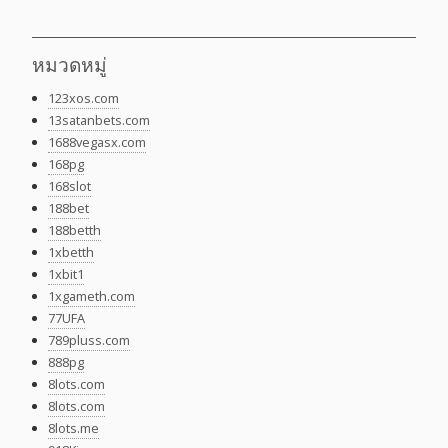
หมวดหมู่
123xos.com
13satanbets.com
1688vegasx.com
168pg
168slot
188bet
188betth
1xbetth
1xbit1
1xgameth.com
77UFA
789pluss.com
888pg
8lots.com
8lots.com
8lots.me