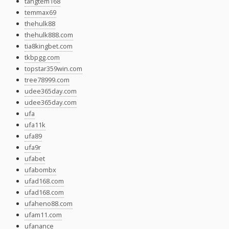
tangtem168
temmax69
thehulk88
thehulk888.com
tia8kingbet.com
tkbpgg.com
topstar359win.com
tree78999.com
udee365day.com
udee365day.com
ufa
ufa11k
ufa89
ufa9r
ufabet
ufabombx
ufad168.com
ufad168.com
ufaheno88.com
ufam11.com
ufanance