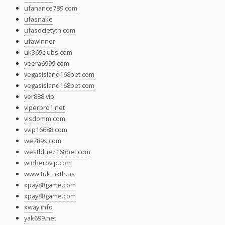
ufanance789.com
ufasnake
ufasocietyth.com
ufawinner
uk369clubs.com
veera6999.com
vegasisland168bet.com
vegasisland168bet.com
ver888.vip
viperpro1.net
visdomm.com
vvip16688.com
we789s.com
westbluez168bet.com
winherovip.com
www.tuktukth.us
xpay88game.com
xpay88game.com
xway.info
yak699.net