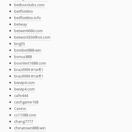
betboxclubs.com
betflixtikto
betflixtikto.info
betway
betwin6666.com
betworld369hot.com
bng55
bombet888.win
bonus888
boonlert1688.com
brazil999 ทางเข้า
brazil999 ทางเข้า
bwvip4.com
bwvip4.com
cafe444
cashgame168
Casino
cc11388.com
chang7777
chinatown888.win