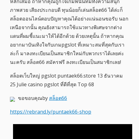
หลักเสมอ ถ้าหากคุณถูกใจเกมพนันที่มีทั้งความสนุก
ภาพสวย เสียงประกอบดี ทุนน้อยก็เล่นสล็อต66 ได้ล่ะก็
สล็อตออนไลน์ตอบปัญหาคุณได้อย่างแน่นอนขอรับ นอก
เหนือจากนั้น คุณยังสามารถใช้แนวทางพิเศษจากต่าง
แดนที่ผมชี้แนะมาให้ได้อีกด้วย ด้วยเหตุนั้น ถ้าหากคุณ
อยากมาบันเทิงใจกับเกมpgslot ที่เหมาะสมที่สุดกับเรา
ล่ะก็ มาลงทะเบียนเป็นสมาชิกใหม่กับพวกเราได้เลยค่ะ
นะครับ สล็อต66 สมัครฟรี ลงทะเบียนเป็นสมาชิกเลย!
สล็อตเว็บใหญ่ pgslot puntaek66.store 13 ธันวาคม
25 Julie casino pgslot ที่ดีที่สุด Top 68
ขอขอบคุณby
สล็อต66
https://rebrand.ly/puntaek66-shop