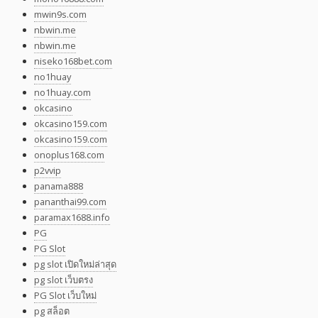
mwin9s.com
nbwin.me
nbwin.me
niseko168bet.com
no1huay
no1huay.com
okcasino
okcasino159.com
okcasino159.com
onoplus168.com
p2vvip
panama888
pananthai99.com
paramax1688.info
PG
PG Slot
pg slot เปิดใหม่ล่าสุด
pg slot เว็บตรง
PG Slot เว็บใหม่
pg สล็อต