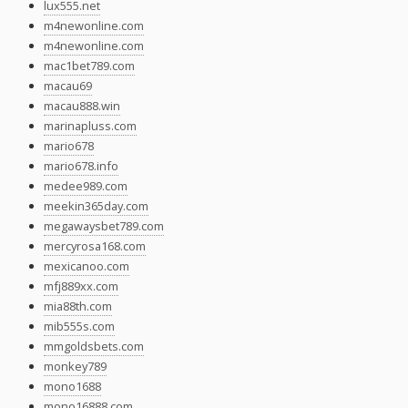
lux555.net
m4newonline.com
m4newonline.com
mac1bet789.com
macau69
macau888.win
marinapluss.com
mario678
mario678.info
medee989.com
meekin365day.com
megawaysbet789.com
mercyrosa168.com
mexicanoo.com
mfj889xx.com
mia88th.com
mib555s.com
mmgoldsbets.com
monkey789
mono1688
mono16888.com