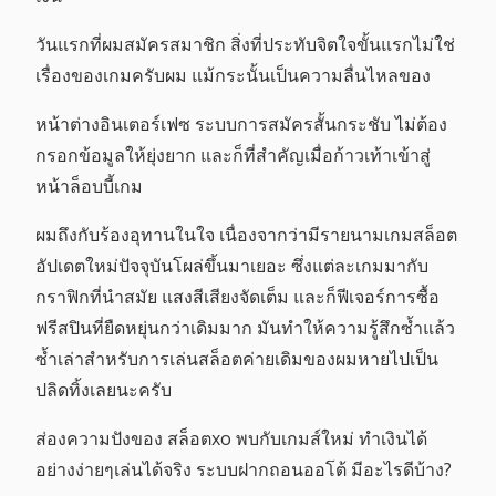
วันแรกที่ผมสมัครสมาชิก สิ่งที่ประทับจิตใจขั้นแรกไม่ใช่
เรื่องของเกมครับผม แม้กระนั้นเป็นความลื่นไหลของ
หน้าต่างอินเตอร์เฟซ ระบบการสมัครสั้นกระชับ ไม่ต้อง
กรอกข้อมูลให้ยุ่งยาก และก็ที่สำคัญเมื่อก้าวเท้าเข้าสู่
หน้าล็อบบี้เกม
ผมถึงกับร้องอุทานในใจ เนื่องจากว่ามีรายนามเกมสล็อต
อัปเดตใหม่ปัจจุบันโผล่ขึ้นมาเยอะ ซึ่งแต่ละเกมมากับ
กราฟิกที่นำสมัย แสงสีเสียงจัดเต็ม และก็ฟีเจอร์การซื้อ
ฟรีสปินที่ยืดหยุ่นกว่าเดิมมาก มันทำให้ความรู้สึกซ้ำแล้ว
ซ้ำเล่าสำหรับการเล่นสล็อตค่ายเดิมของผมหายไปเป็น
ปลิดทิ้งเลยนะครับ
ส่องความปังของ สล็อตxo พบกับเกมส์ใหม่ ทำเงินได้
อย่างง่ายๆเล่นได้จริง ระบบฝากถอนออโต้ มีอะไรดีบ้าง?