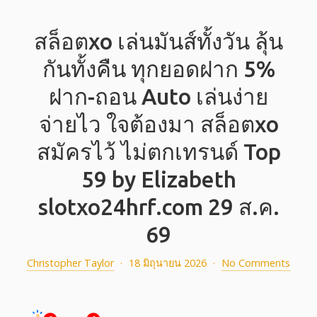
สล็อตxo เล่นมันส์ทั้งวัน ลุ้น
กันทั้งคืน ทุกยอดฝาก 5%
ฝาก-ถอน Auto เล่นง่าย
จ่ายไว ใจต้องมา สล็อตxo
สมัครไว้ ไม่ตกเทรนด์ Top
59 by Elizabeth
slotxo24hrf.com 29 ส.ค.
69
Christopher Taylor
·
18 มิถุนายน 2026
·
No Comments