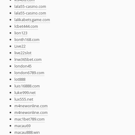
lala55-casino.com
lala55-casino.com
lalikabetsgame.com
lcbet444.com
lion123
lionth168.com
Live22
live22slot
lnw365bet.com
london45
london6789.com
lot888
luis16888.com
luke999.net
lux555.net
m4newonline.com
m4newonline.com
mac1bet789.com
macau69
macau888.win