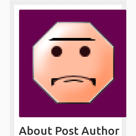
About Post Author