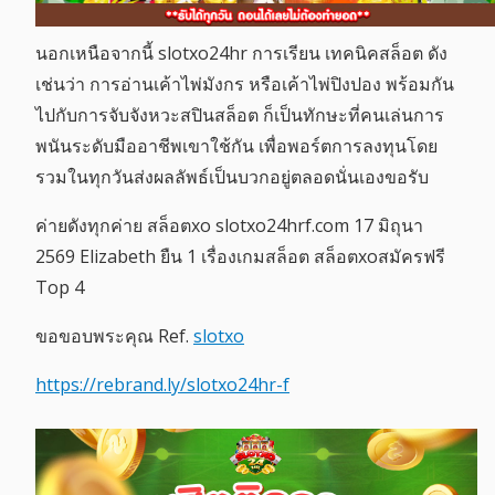
นอกเหนือจากนี้ slotxo24hr การเรียน เทคนิคสล็อต ดัง
เช่นว่า การอ่านเค้าไพ่มังกร หรือเค้าไพ่ปิงปอง พร้อมกัน
ไปกับการจับจังหวะสปินสล็อต ก็เป็นทักษะที่คนเล่นการ
พนันระดับมืออาชีพเขาใช้กัน เพื่อพอร์ตการลงทุนโดย
รวมในทุกวันส่งผลลัพธ์เป็นบวกอยู่ตลอดนั่นเองขอรับ
ค่ายดังทุกค่าย สล็อตxo slotxo24hrf.com 17 มิถุนา
2569 Elizabeth ยืน 1 เรื่องเกมสล็อต สล็อตxoสมัครฟรี
Top 4
ขอขอบพระคุณ Ref.
slotxo
https://rebrand.ly/slotxo24hr-f