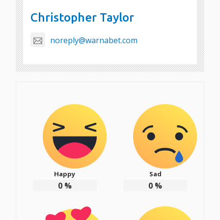
Christopher Taylor
noreply@warnabet.com
Happy
Sad
0
%
0
%