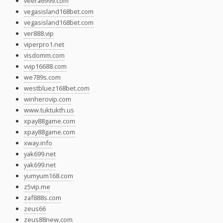
veera6999.com
vegasisland168bet.com
vegasisland168bet.com
ver888.vip
viperpro1.net
visdomm.com
vvip16688.com
we789s.com
westbluez168bet.com
winherovip.com
www.tuktukth.us
xpay88game.com
xpay88game.com
xway.info
yak699.net
yak699.net
yumyum168.com
z5vip.me
zaf888s.com
zeus66
zeus88new.com