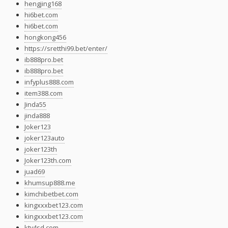
hengjing168
hi6bet.com
hi6bet.com
hongkong456
https://sretthi99.bet/enter/
ib888pro.bet
ib888pro.bet
infyplus888.com
item388.com
Jinda55
jinda888
Joker123
joker123auto
joker123th
Joker123th.com
juad69
khumsup888.me
kimchibetbet.com
kingxxxbet123.com
kingxxxbet123.com
ktv4sd.com