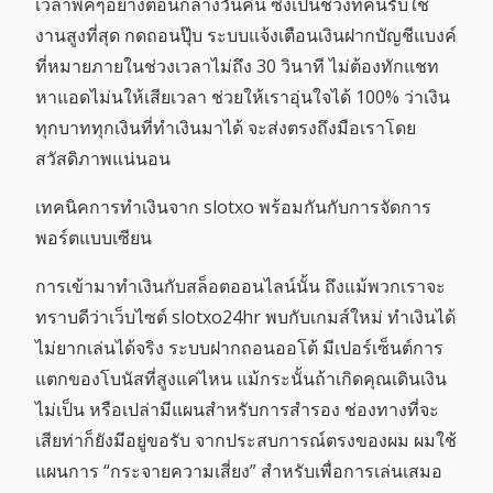
เวลาพีคๆอย่างตอนกลางวันคืน ซึ่งเป็นช่วงที่คนรับใช้
งานสูงที่สุด กดถอนปุ๊บ ระบบแจ้งเตือนเงินฝากบัญชีแบงค์
ที่หมายภายในช่วงเวลาไม่ถึง 30 วินาที ไม่ต้องทักแชท
หาแอดไม่นให้เสียเวลา ช่วยให้เราอุ่นใจได้ 100% ว่าเงิน
ทุกบาททุกเงินที่ทำเงินมาได้ จะส่งตรงถึงมือเราโดย
สวัสดิภาพแน่นอน
เทคนิคการทำเงินจาก slotxo พร้อมกันกับการจัดการ
พอร์ตแบบเซียน
การเข้ามาทำเงินกับสล็อตออนไลน์นั้น ถึงแม้พวกเราจะ
ทราบดีว่าเว็บไซต์ slotxo24hr พบกับเกมส์ใหม่ ทำเงินได้
ไม่ยากเล่นได้จริง ระบบฝากถอนออโต้ มีเปอร์เซ็นต์การ
แตกของโบนัสที่สูงแค่ไหน แม้กระนั้นถ้าเกิดคุณเดินเงิน
ไม่เป็น หรือเปล่ามีแผนสำหรับการสำรอง ช่องทางที่จะ
เสียท่าก็ยังมีอยู่ขอรับ จากประสบการณ์ตรงของผม ผมใช้
แผนการ “กระจายความเสี่ยง” สำหรับเพื่อการเล่นเสมอ