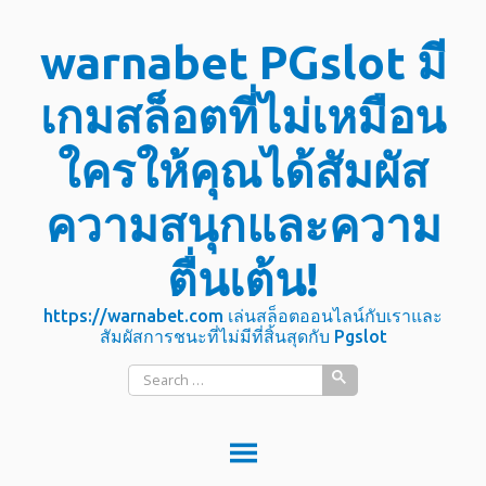
Skip
warnabet PGslot มี
to
content
เกมสล็อตที่ไม่เหมือน
ใครให้คุณได้สัมผัส
ความสนุกและความ
ตื่นเต้น!
https://warnabet.com เล่นสล็อตออนไลน์กับเราและ
สัมผัสการชนะที่ไม่มีที่สิ้นสุดกับ Pgslot
Search
for: