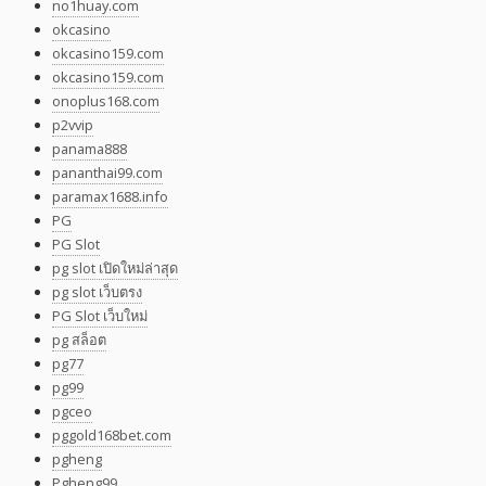
no1huay.com
okcasino
okcasino159.com
okcasino159.com
onoplus168.com
p2vvip
panama888
pananthai99.com
paramax1688.info
PG
PG Slot
pg slot เปิดใหม่ล่าสุด
pg slot เว็บตรง
PG Slot เว็บใหม่
pg สล็อต
pg77
pg99
pgceo
pggold168bet.com
pgheng
Pgheng99