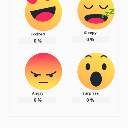
Sleepy
Excited
0
%
0
%
Angry
Surprise
0
%
0
%