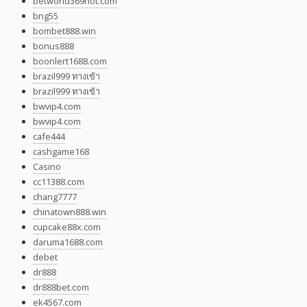
betworld369hot.com
bng55
bombet888.win
bonus888
boonlert1688.com
brazil999 ทางเข้า
brazil999 ทางเข้า
bwvip4.com
bwvip4.com
cafe444
cashgame168
Casino
cc11388.com
chang7777
chinatown888.win
cupcake88x.com
daruma1688.com
debet
dr888
dr888bet.com
ek4567.com