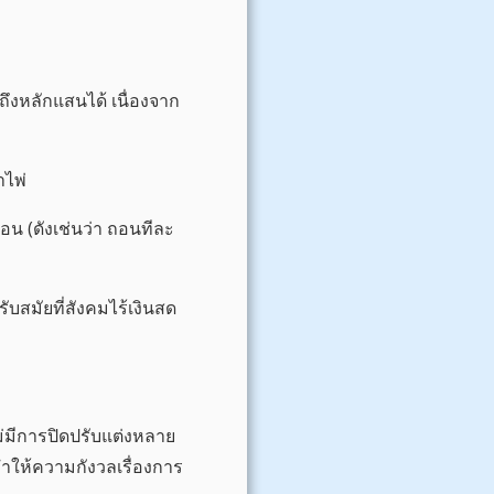
ปถึงหลักแสนได้ เนื่องจาก
าไพ่
อน (ดังเช่นว่า ถอนทีละ
บสมัยที่สังคมไร้เงินสด
ม่มีการปิดปรับแต่งหลาย
ทำให้ความกังวลเรื่องการ