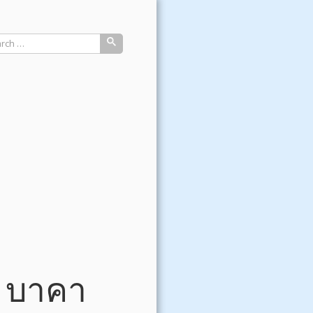
h
9 บาคา