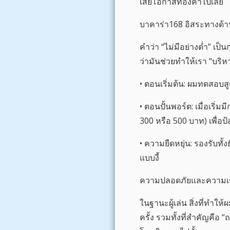
เสียโอกาสทองคำไปเลย
บาคาร่า168 อิสระทางด้าน
คำว่า “ไม่มีอย่างต่ำ” เป็
ว่ามันช่วยทำให้เรา “บริหา
• ตอนเริ่มต้น: ผมทดสอบส
• ตอนปั้นพอร์ต: เมื่อเริ
300 หรือ 500 บาท) เพื่อป
• ความยืดหยุ่น: รองรับทั
แบบงี้
ความปลอดภัยและความเชื่
ในฐานะผู้เล่น สิ่งที่ทำ
ครั้ง รวมทั้งที่สำคัญคือ