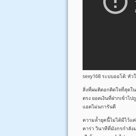
sexy168 ระบบออโต้: หัว
สิ่งที่ผมติดอกติดใจที่
ตรง ยอดเงินที่ฝากเข้าไปถ
แอดไม่นการันตี
ความล้ำยุคนี้ไม่ได้มีไว
คาร่า วินาทีที่มังกรกำล