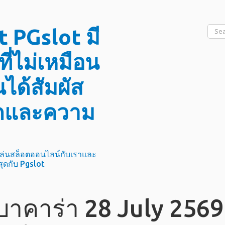
Searc
 PGslot มี
for:
ี่ไม่เหมือน
ได้สัมผัส
กและความ
ล่นสล็อตออนไลน์กับเราและ
นสุดกับ Pgslot
ี่บาคาร่า 28 July 256