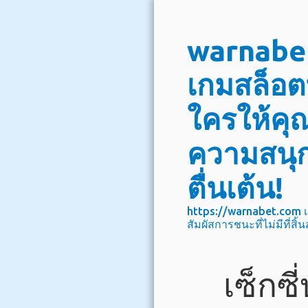
Skip
warnabet
to
content
เกมสล็อตท
ใครให้คุณ
ความสนุ
ตื่นเต้น!
https://warnabet.com เ
สัมผัสการชนะที่ไม่มีที่สิ้
เซ็กซ