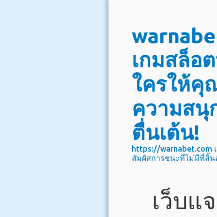
Skip
warnabet
to
content
เกมสล็อตท
ใครให้คุณ
ความสนุ
ตื่นเต้น!
https://warnabet.com เ
สัมผัสการชนะที่ไม่มีที่สิ้
เว็บแ