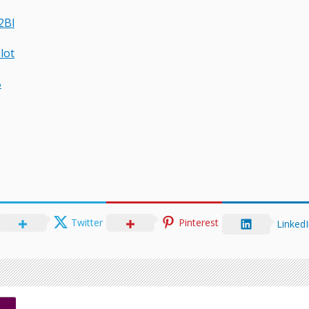
2Bl
lot
B
Twitter
Pinterest
Linked