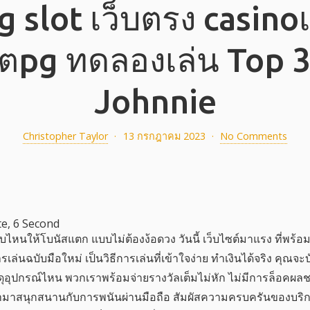
 slot เว็บตรง casino
อตpg ทดลองเล่น Top 3
Johnnie
Christopher Taylor
·
13 กรกฎาคม 2023
·
No Comments
e, 6 Second
บบไหนให้โบนัสแตก แบบไม่ต้องง้อดวง วันนี้ เว็บไซต์มาแรง ที่พร้
่นฉบับมือใหม่ เป็นวิธีการเล่นที่เข้าใจง่าย ทำเงินได้จริง คุณจะบ
วัสดุอุปกรณ์ไหน พวกเราพร้อมจ่ายรางวัลเต็มไม่หัก ไม่มีการล็อคผ
้ามาสนุกสนานกับการพนันผ่านมือถือ สัมผัสความครบครันของบริการ