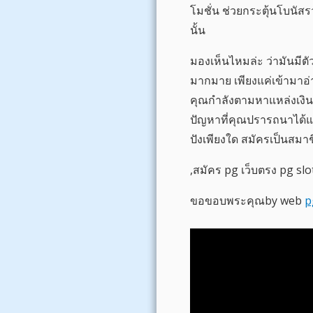
โมชั่น ช่วยกระตุ้นโบนัสร
นั้น
มองเห็นไหมล่ะ ว่ามันมีตั
มากมาย เพียงแค่เข้ามาอ่
คุณกำลังตามหาแหล่งเงินทุ
ปัญหาที่คุณปรารถนาได้แน
ปังเพียงใด สมัครเป็นสมาชิ
,สมัคร pg เว็บตรง pg sl
ขอขอบพระคุณby web
p