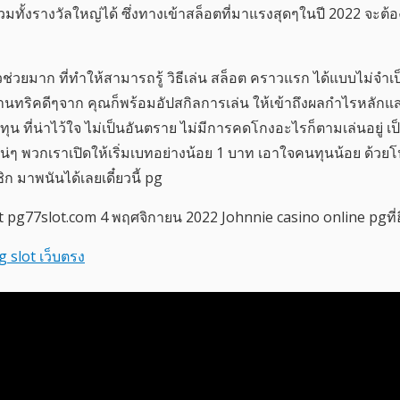
วมทั้งรางวัลใหญ่ได้ ซึ่งทางเข้าสล็อตที่มาแรงสุดๆในปี 2022 จะต้
วช่วยมาก ที่ทำให้สามารถรู้ วิธีเล่น สล็อต คราวแรก ได้แบบไม่จำเป
านทริคดีๆจาก คุณก็พร้อมอัปสกิลการเล่น ให้เข้าถึงผลกำไรหลักแสน
น ที่น่าไว้ใจ ไม่เป็นอันตราย ไม่มีการคดโกงอะไรก็ตามเล่นอยู่ เป
่ๆ พวกเราเปิดให้เริ่มเบทอย่างน้อย 1 บาท เอาใจคนทุนน้อย ด้วยโ
ก มาพนันได้เลยเดี๋ยวนี้ pg
ot pg77slot.com 4 พฤศจิกายน 2022 Johnnie casino online pgที่ฮ
g slot เว็บตรง