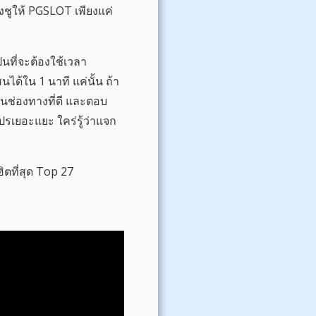
องชูให้ PGSLOT เพียงแค่
็นที่จะต้องใช้เวลา
ได้ใน 1 นาที แค่นั้น ถ้า
็นช่องทางที่ดี และตอบ
ปรเยอะแยะ ใคร่รู้ว่าแจก
ิตที่สุด Top 27