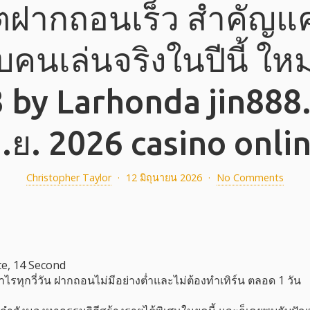
ตฝากถอนเร็ว สำคัญแ
คนเล่นจริงในปีนี้ ใหม
 by Larhonda jin888
ิ.ย. 2026 casino onli
Christopher Taylor
·
12 มิถุนายน 2026
·
No Comments
e, 14 Second
ไรทุกวี่วัน ฝากถอนไม่มีอย่างต่ำและไม่ต้องทำเทิร์น ตลอด 1 วัน