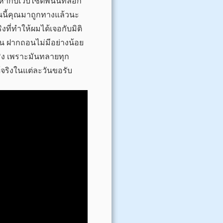
ากับเว็บไซต์พนันที่ล็อก
ันนี้คุณมาถูกทางแล้วนะ
ที่ทำให้ผมได้เจอกับมิติ
น ฝากถอนไม่มีอย่างน้อย
ริง เพราะมันทลายทุก
จริงในแต่ละวันขอรับ