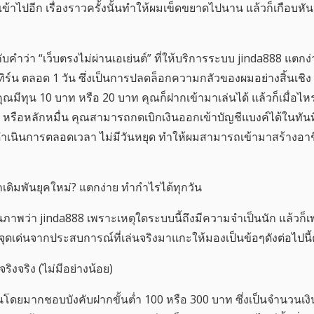
้าไปอีก เรื่องราวครั้งนั้นทำให้ผมเข็ดขยาดไปนาน แล้วก็เกือบหัน
ับคำว่า “เว็บตรงไม่ผ่านเอเย่นต์” ที่ให้บริการระบบ jinda888 แตก
ำเทิร์น ตลอด 1 วัน ซึ่งเป็นการปลดล็อกความกลัวของผมอย่างสิ้นเช
คุณมีทุน 10 บาท หรือ 20 บาท คุณก็ฝากเข้ามาเล่นได้ แล้วก็เมื่อไหร
 หรือหลักหมื่น คุณสามารถกดเบิกเงินออกเข้าบัญชีแบงค์ได้ในทันท
ำเนินการตลอดเวลา ไม่มีวันหยุด ทำให้ผมสามารถเข้ามาสร้างอาชีพ
เดิมพันยุคใหม่? แตกง่าย ทำกำไรได้ทุกวัน
็นภาพว่า jinda888 เพราะเหตุใดระบบนี้ถึงมีความจำเป็นนัก แล้วก็
ด่นจากประสบการณ์ที่เล่นจริงมาแกะให้มองเป็นข้อๆดังต่อไปนี้
ริงจริง (ไม่มีอย่างน้อย)
นโดยมากชอบบังคับฝากขั้นต่ำ 100 หรือ 300 บาท ซึ่งเป็นจำนวนเงินที่