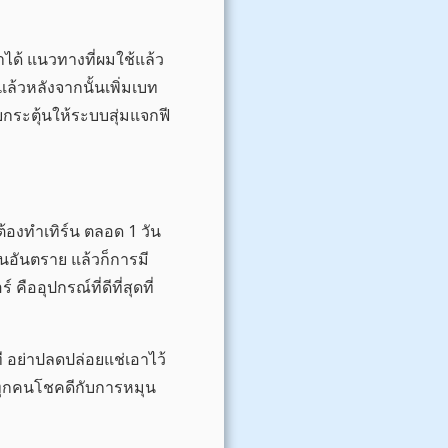
ได้ แนวทางที่ผมใช้แล้ว
ล้วหลังจากนั้นเพิ่มเบท
กระตุ้นให้ระบบสุ่มแจกฟี
้องทำเทิร์น ตลอด 1 วัน
เป็นอันตราย แล้วก็การมี
ออุปกรณ์ที่ดีที่สุดที่
ี อย่าปลดปล่อยแช่เอาไว้
้ทุกคนโชคดีกับการหมุน