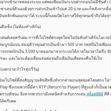
งแค่อยากเข้ามาทดลองระบบ แต่พอเพียงเป็นระบบฝากถอนไม่มีขั้นต่ำ เ
เลนจ์ตัวเองด้วยการฝากเงินเข้าไปแค่ 20 บาท และก็หลังจากนั้น
นหลักพันออกมาได้ ระบบนี้ก็เลยเปิดโอกาสให้ทุกคนเข้าถึงได้อย่า
ึงเช็ง (ไม่ต้องทำเทิร์น)
เอเย่นต์เลยครับผม การที่เว็บไซต์ตรงยุคใหม่ไม่บังคับทำเทิร์นโอเว
สมบูรณ์แบบ สมมุติว่าคุณฝากเงินเข้ามา 500 บาท กดสปินไปเพียงแ
ารถกดเบิกเงิน 3,500 บาทออกมาจากระบบได้ภายในเวลาไม่ถึง 30 วิ
ะ และไม่จะต้องเสี่ยงเล่นต่อจนถึงเสียเงินเสียทองคืนให้เว็บ
(แตกง่าย กำไรทุกวี่วัน)
เป็นเว็บไซต์ที่ส่งสัญญาณลิขสิทธิ์แท้จากค่ายเกมสุดยอดโดยตรง ไม่ว
lay ซึ่งเกมพวกนี้มีค่า RTP (Return to Player) ที่สูงแล้วก็เป
ัตราแพ้ชนะ ยิ่งหากพวกเรามีเทคนิคสำหรับการเล่น
สล็อต888
ที่ด
ม่ได้ครับผม