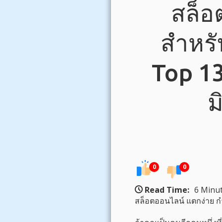
สล็อ
สำหรับ
Top 13
ม
0
0
Read Time:
6 Minut
สล็อตออนไลน์ แตกง่าย กำ