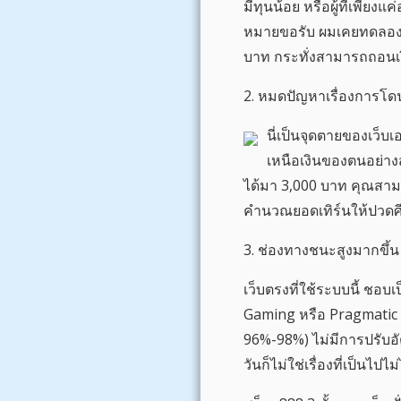
มีทุนน้อย หรือผู้ที่เพีย
หมายขอรับ ผมเคยทดลองชา
บาท กระทั่งสามารถถอนเงิ
2. หมดปัญหาเรื่องการโดนด
นี่เป็นจุดตายของเว็บ
เหนือเงินของตนอย่าง
ได้มา 3,000 บาท คุณสาม
คำนวณยอดเทิร์นให้ปวดศีรษ
3. ช่องทางชนะสูงมากขึ้น 
เว็บตรงที่ใช้ระบบนี้ ชอบ
Gaming หรือ Pragmatic P
96%-98%) ไม่มีการปรับอ
วันก็ไม่ใช่เรื่องที่เป็นไปไ