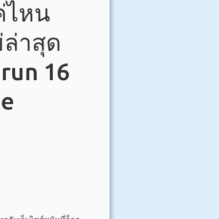
ค่ไหน
่ล่าสุด
.run 16
ne