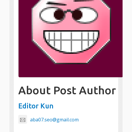
About Post Author
Editor Kun
aba07.seo@gmail.com