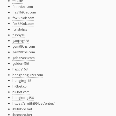
ff123th
finnivips.com
fizz169bet.com
fox689ok.com
fox689ok.com
fullslotpg
funny18
gaojing888
gem99ths.com
gem99ths.com
gobaza88.com
golden456
happy168
hengheng9899.com
hengjing168
hi6bet.com
hi6bet.com
hongkong456
https://sretthi99.bet/enter/
ib888pro.bet
ib888pro.bet