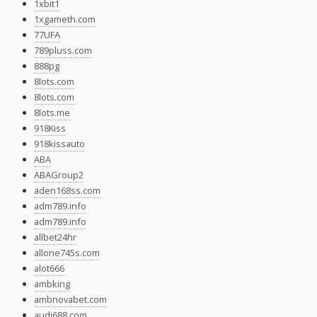
1xbit1
1xgameth.com
77UFA
789pluss.com
888pg
8lots.com
8lots.com
8lots.me
918Kiss
918kissauto
ABA
ABAGroup2
aden168ss.com
adm789.info
adm789.info
allbet24hr
allone745s.com
alot666
ambking
ambnovabet.com
audi688.com