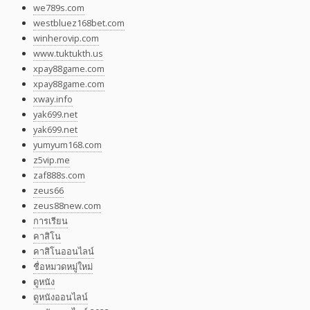
we789s.com
westbluez168bet.com
winherovip.com
www.tuktukth.us
xpay88game.com
xpay88game.com
xway.info
yak699.net
yak699.net
yumyum168.com
z5vip.me
zaf888s.com
zeus66
zeus88new.com
การเรียน
คาสิโน
คาสิโนออนไลน์
ชื่อหมวดหมู่ใหม่
ดูหนัง
ดูหนังออนไลน์