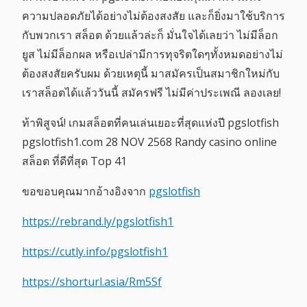
ความปลอดภัยได้อย่างไม่ต้องสงสัย และก็ยิ่งมาใช้บริการ
กับพวกเรา สล็อต ด้วยแล้วล่ะก็ มั่นใจได้เลยว่า ไม่มีล็อก
ยูส ไม่มีล็อกผล หรือเปล่ามีการทุจริตใดๆทั้งหมดอย่างไม่
ต้องสงสัยครับผม ด้วยเหตุนี้ มาสมัครเป็นสมาชิกใหม่กับ
เราสล็อตได้แล้ววันนี้ สมัครฟรี ไม่มีค่าประเพณี ลองเลย!
ท้าพิสูจน์! เกมสล็อตที่คนเล่นเยอะที่สุดแห่งปี pgslotfish
pgslotfish1.com 28 NOV 2568 Randy casino online
สล็อต ที่ดีที่สุด Top 41
ขอขอบคุณมากอ้างอิงจาก
pgslotfish
https://rebrand.ly/pgslotfish1
https://cutly.info/pgslotfish1
https://shorturl.asia/Rm5Sf