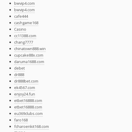
bwvip4.com
bwvip4.com
cafe444
cashgame168
Casino
cc11388.com
chang7777
chinatown888.win
cupcake88x.com
daruma1688.com
debet
dr888
dr888bet.com
ek4567.com
enjoy24.fun
etbet16888.com
etbet16888.com
eu369clubs.com
faro168
fcharoenkit168.com