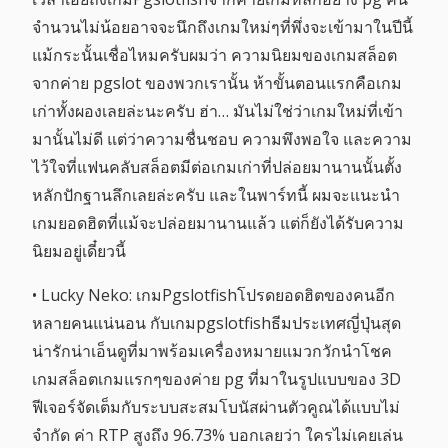
จำนวนไม่น้อยอาจจะนึกถึงเกมใหม่ๆที่พึ่งจะเข้ามาในปีนี้
แม้กระนั้นเชื่อไหมครับผมว่า ความนิยมของเกมสล็อต
จากค่าย pgslot ของพวกเรานั้น ห้าขั้นตอนแรกคือเกม
เก่าทั้งผองเลยล่ะนะครับ ฮ่า… มันไม่ใช่ว่าเกมใหม่ที่เข้า
มานั้นไม่ดี แต่ว่าความชื่นชอบ ความพึงพอใจ และความ
ไว้ใจที่แฟนคลับสล็อตมีต่อเกมเก่าที่ปล่อยมานานนั้นตั้ง
หลักปักฐานลึกเลยล่ะครับ และในพาร์ทนี้ ผมจะแนะนำ
เกมยอดฮิตที่แม้จะปล่อยมานานแล้ว แต่ก็ยังได้รับความ
นิยมอยู่เดี๋ยวนี้
• Lucky Neko: เกมPgslotfishโปรดยอดฮิตของคนอีก
หลายคนแน่นอน กับเกมpgslotfishธีมประเทศญี่ปุ่นสุด
น่ารักน่าเอ็นดูที่มาพร้อมเครื่องหมายแมวกวักนำโชค
เกมสล็อตเกมแรกๆของค่าย pg ที่มาในรูปแบบของ 3D
ฟีเจอร์จัดเต็มกับระบบสะสมโบนัสผ่านตัวคูณได้แบบไม่
จำกัด ค่า RTP สูงถึง 96.73% บอกเลยว่า ใครไม่เคยเล่น