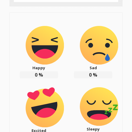
Happy
Sad
0
%
0
%
Sleepy
Excited