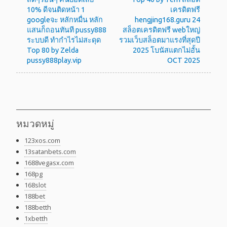
เรื่อง
10% ดีจนติดหน้า 1
เครดิตฟรี
googleจะ หลักหมื่น หลัก
hengjing168.guru 24
แสนก็ถอนทันที pussy888
สล็อตเครดิตฟรี webใหญ่
ระบบดี ทำกำไรไม่สะดุด
รวมเว็บสล็อตมาแรงที่สุดปี
Top 80 by Zelda
2025 โบนัสแตกไม่อั้น
pussy888play.vip
OCT 2025
หมวดหมู่
123xos.com
13satanbets.com
1688vegasx.com
168pg
168slot
188bet
188betth
1xbetth