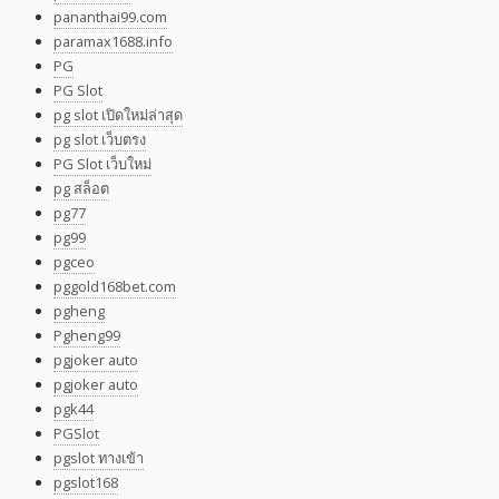
pananthai99.com
paramax1688.info
PG
PG Slot
pg slot เปิดใหม่ล่าสุด
pg slot เว็บตรง
PG Slot เว็บใหม่
pg สล็อต
pg77
pg99
pgceo
pggold168bet.com
pgheng
Pgheng99
pgjoker auto
pgjoker auto
pgk44
PGSlot
pgslot ทางเข้า
pgslot168