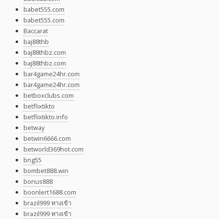
babet555.com
babet555.com
Baccarat
baj88thb
baj88thbz.com
baj88thbz.com
bar4game24hr.com
bar4game24hr.com
betboxclubs.com
betflixtikto
betflixtikto.info
betway
betwin6666.com
betworld369hot.com
bng55
bombet888.win
bonus888
boonlert1688.com
brazil999 ทางเข้า
brazil999 ทางเข้า