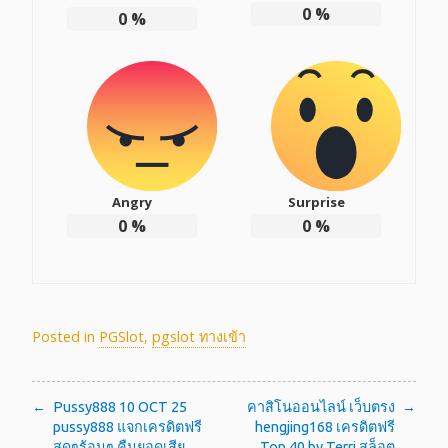
0
%
0
%
Angry
Surprise
0
%
0
%
Posted in
PGSlot
,
pgslot ทางเข้า
แนะแนว
Pussy888 10 OCT 25
คาสิโนออนไลน์ เว็บตรง
pussy888 แจกเครดิตฟรี
hengjing168 เครดิตฟรี
สดๆร้อนๆ คืนยอดเสีย
Top 40 by Terri สล็อต