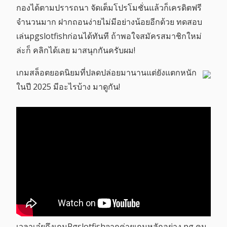
กองได้ตามปรารถนา จัดเต็มโปรโมชั่นแล้วก็เครดิตฟรี
จำนวนมาก ฝากถอนง่ายไม่มีอย่างน้อยอีกด้วย ทดสอบ
เล่นpgslotfishก่อนได้ทันที ถ้าพอใจสมัครสมาชิกใหม่
ล่ะก็ คลิกได้เลย มาสนุกกันครับผม!
เกมสล็อตยอดนิยมที่ปลดปล่อยมานานแต่ยังแตกหนัก
ในปี 2025 มีอะไรบ้าง มาดูกัน!
เวลาเอ๋ยถึงเกมPgslotfishจากค่ายเกมหลักอย่าง pg คน