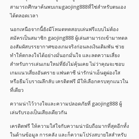
สามารถศึกษาค้นพบเกมgaojing888ที่ใช่สำหรับตนเอง
ได้ตลอดเวลา
นอกเหนือจากนี้ยังมีโหมดทดสอบเล่นฟรีแบบไม่ต้อง
สมัครเป็นสมาชิก gaojing888 ผู้เล่นสามารถเข้ามาทดล
องสัมผัสบรรยากาศของเกมจริงก่อนลงเงินเดิมพัน ช่วย
ทำให้ตกลงใจได้อย่างมั่นอกมั่นใจ และลดความเสี่ยง
สำหรับการเล่นเกมใหม่ที่ยังไม่คุ้นเคย ไม่ว่าคุณจะชอบ
เกมแนวเสี่ยงอันตราย แฟนตาซี น่ารักน่าเอ็นดูผ่องใส
หรือธีมโบราณลึกลับ เครดิตฟรี มีให้เลือกครบทุกแนวใน
ที่เดียว
ความน่าไว้วางใจและความปลอดภัยที่ gaojing888 ผู้
เล่นรับรองเป็นเสียงเดียวกัน
เครดิตฟรี ให้ความใส่ใจกับความน่านับถือมากที่สุดอีกทั้ง
ในด้านข้อมูล การคลัง และก็ความโปร่งสบายใสสำหรับ