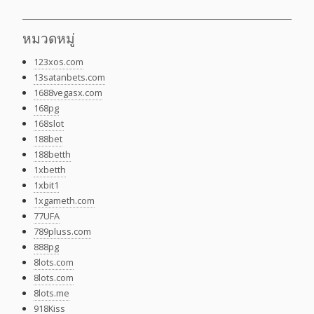
หมวดหมู่
123xos.com
13satanbets.com
1688vegasx.com
168pg
168slot
188bet
188betth
1xbetth
1xbit1
1xgameth.com
77UFA
789pluss.com
888pg
8lots.com
8lots.com
8lots.me
918Kiss