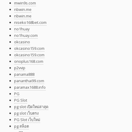
mwin9s.com
nbwin.me
nbwin.me
niseko168bet.com
no1huay
no1huay.com
okcasino
okcasino159.com
okcasino159.com
onoplus168.com
p2vvip
panama888
pananthai99.com
paramax1688.info
PG
PG Slot
pg slot เปิดใหม่ล่าสุด
pg slot เว็บตรง
PG Slot เว็บใหม่
pg สล็อต