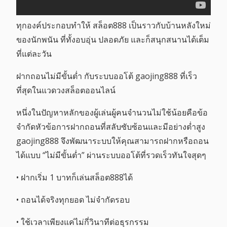
ทุกองค์ประกอบทำให้ สล็อต888 เป็นราวกับบ้านหลังใหม่
ของนักพนัน ที่ทั้งอบอุ่น ปลอดภัย และก็สนุกสนานได้เต็ม
ที่แต่ละวัน
ฝากถอนไม่มีขั้นต่ำ กับระบบออโต้ gaojing888 ที่เร็ว
ที่สุดในแวดวงสล็อตออนไลน์
หนึ่งในปัญหาหลักของผู้เล่นผู้คนจำนวนไม่ใช้น้อยคือข้อ
จำกัดหัวข้อการฝากถอนที่สลับซับซ้อนและมีอย่างต่ำสูง
gaojing888 จึงพัฒนาระบบให้คุณสามารถฝากหรือถอน
ได้แบบ “ไม่มีขั้นต่ำ” ผ่านระบบออโต้ที่รวดเร็วทันใจสุดๆ
• ฝากเริ่ม 1 บาทก็เล่นสล็อต888ได้
• ถอนได้จริงทุกยอด ไม่จำกัดรอบ
• ใช้เวลาเพียงแค่ไม่กี่วินาทีต่อธุรกรรม