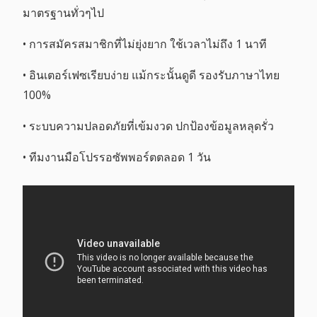
มาตรฐานทั่วๆไป
• การสมัครสมาชิกที่ไม่ยุ่งยาก ใช้เวลาไม่ถึง 1 นาที
• อินเตอร์เฟซเรียบง่าย แม้กระนั้นดูดี รองรับภาษาไทย
100%
• ระบบความปลอดภัยที่เข้มงวด ปกป้องข้อมูลหลุดรั่ว
• ทีมงานมือโปรรอซัพพอร์ตตลอด 1 วัน