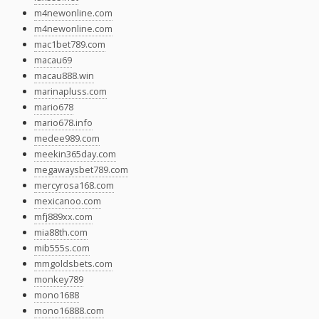
m4newonline.com
m4newonline.com
mac1bet789.com
macau69
macau888.win
marinapluss.com
mario678
mario678.info
medee989.com
meekin365day.com
megawaysbet789.com
mercyrosa168.com
mexicanoo.com
mfj889xx.com
mia88th.com
mib555s.com
mmgoldsbets.com
monkey789
mono1688
mono16888.com