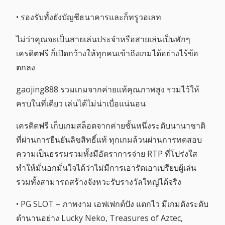
• รองรับทั้งยังบัญชีธนาคารและก็ทรูวอเลท
ไม่ว่าคุณจะเป็นสายเล่นประจำหรือสายเล่นเป็นพักๆ
เครดิตฟรี ก็เปิดกว้างให้ทุกคนเข้าถึงเกมได้อย่างไร้ข้อ
ตกลง
gaojing888 รวมเกมจากค่ายแท้คุณภาพสูง รวมไว้ให้
ครบในที่เดียว เล่นได้ไม่น่าเบื่อแน่นอน
เครดิตฟรี เก็บเกมสล็อตจากค่ายชั้นหนึ่งระดับนานาชาติ
ที่ผ่านการยืนยันลิขสิทธิ์แท้ ทุกเกมล้วนผ่านการทดสอบ
ความเป็นธรรมรวมทั้งมีอัตราการจ่าย RTP ที่โปร่งใส
ทำให้มั่นอกมั่นใจได้ว่าไม่มีการเอารัดเอาเปรียบผู้เล่น
รวมทั้งสามารถสร้างจังหวะรับรางวัลใหญ่ได้จริง
• PG SLOT – ภาพงาม เอฟเฟกต์ปัง แตกไว มีเกมดังระดับ
ตำนานอย่าง Lucky Neko, Treasures of Aztec,