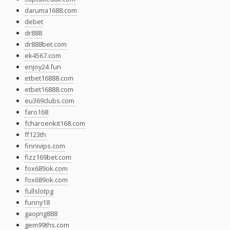
daruma1688.com
debet
dr888
dr888bet.com
ek4567.com
enjoy24.fun
etbet16888.com
etbet16888.com
eu369clubs.com
faro168
fcharoenkit168.com
ff123th
finnivips.com
fizz169bet.com
fox689ok.com
fox689ok.com
fullslotpg
funny18
gaojing888
gem99ths.com