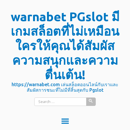
Skip
warnabet PGslot มี
to
content
เกมสล็อตที่ไม่เหมือน
ใครให้คุณได้สัมผัส
ความสนุกและความ
ตื่นเต้น!
https://warnabet.com เล่นสล็อตออนไลน์กับเราและ
สัมผัสการชนะที่ไม่มีที่สิ้นสุดกับ Pgslot
Search
for: