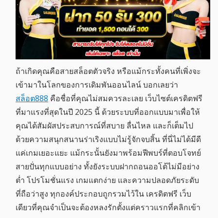
ถ้าเกิดคุณคือสายสล็อตตัวจริง หรือแม้กระทั้งคนที่เพิ่งจะ
เข้ามาในโลกของการเดิมพันออนไลน์ บอกเลยว่า
สล็อต888
คือชื่อที่คุณไม่สมควรละเลย เว็บไซต์เครดิตฟรี
ที่มาแรงที่สุดในปี 2025 นี้ ด้วยระบบที่ออกแบบมาเพื่อให้
คุณได้สัมผัสประสบการณ์ที่สบาย ลื่นไหล และก็เต็มไป
ด้วยความสนุกสนานร่าเริงแบบไม่รู้จักจบสิ้น ที่นี่ไม่ได้มีดี
แค่เกมเยอะแยะ แม้กระนั้นยังมาพร้อมฟีพบร์ที่ตอบโจทย์
สายปั่นทุกแบบอย่าง ทั้งยังระบบฝากถอนออโต้ไม่มีอย่าง
ต่ำ โปรโมชั่นแรง เกมแตกง่าย และความปลอดภัยระดับ
ที่ถือว่าสูง ทุกองค์ประกอบถูกรวมไว้ใน เครดิตฟรี เว็บ
เดียวที่คุณจำเป็นจะต้องหลงรักตั้งแต่คราวแรกที่คลิกเข้า