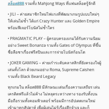
สล็อต888
รวมทั้ง Mahjong Ways ที่แฟนสล็อตรู้จักดี
• JILI – ค่ายสมาชิกใหม่ไฟแรงที่พัฒนาเกมรูปแบบใหม่ๆ
ให้เล่นไม่ซ้ำ ได้แก่ Crazy Hunter และ Golden Empire
พร้อมฟีเจอร์โบนัสไม่ซ้ำใคร
• PRAGMATIC PLAY – ผู้ครอบครองเกมได้รับความนิยม
อย่าง Sweet Bonanza รวมทั้ง Gates of Olympus ที่ขึ้น
ชื่อลือชาเรื่องฟรีสปินและการจ่ายโบนัสก้อนโต
• JOKER GAMING – ค่ายเก๋าระดับคลาสสิกที่ยังครองใจผู้
เล่นทั้งโลก ด้วยเกมอย่าง Roma, Supreme Caishen
รวมทั้ง Black Beard Legacy
ทุกเกมใน สล็อต888 มีลักษณะเด่นเรื่องความเสถียร เล่น
เครดิตฟรีแล้วไม่ค้าง ไม่หลุดระหว่างทาง รองรับทั้งบน
มือถือรวมทั้งคอมพิวเตอร์ พร้อมมีการอัปเดตเกมใหม่
เข้ามาทุกสัปดาห์ เพื่อผู้เล่นไม่รู้เรื่องสึกจำเจ และก็