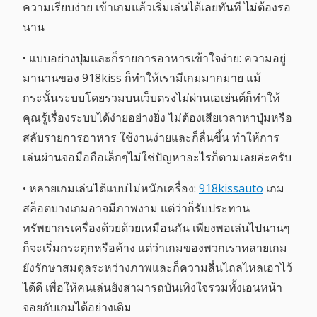
ความเรียบง่าย เข้าเกมแล้วเริ่มเล่นได้เลยทันที ไม่ต้องรอ
นาน
• แบบอย่างปุ่มและก็รายการอาหารเข้าใจง่าย: ความอยู่
มานานของ 918kiss ก็ทำให้เรามีเกมมากมาย แม้
กระนั้นระบบโดยรวมบนเว็บตรงไม่ผ่านเอเย่นต์ก็ทำให้
คุณรู้เรื่องระบบได้ง่ายอย่างยิ่ง ไม่ต้องเสียเวลาหาปุ่มหรือ
สลับรายการอาหาร ใช้งานง่ายและก็ลื่นขึ้น ทำให้การ
เล่นผ่านจอมือถือเล็กๆไม่ใช่ปัญหาอะไรก็ตามเลยล่ะครับ
• หลายเกมเล่นได้แบบไม่หนักเครื่อง:
918kissauto
เกม
สล็อตบางเกมอาจมีภาพงาม แต่ว่าก็รับประทาน
ทรัพยากรเครื่องด้วยด้วยเหมือนกัน เพียงพอเล่นไปนานๆ
ก็จะเริ่มกระตุกหรือค้าง แต่ว่าเกมของพวกเราหลายเกม
ยังรักษาสมดุลระหว่างภาพและก็ความลื่นไถลไหลเอาไว้
ได้ดี เพื่อให้คนเล่นยังสามารถบันเทิงใจรวมทั้งเอนหน้า
จอยกับเกมได้อย่างเดิม