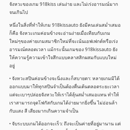
จังหวะของเกม 918kiss เล่นง่าย และไม่เร่งอารมณ์มาก
จนเกินไป
หนึ่งในสิ่งที่ทำให้เกม 918kissauto ยังมีคนเล่นสม่ำเสมอ
ก็คือ จังหวะเกมค่อนข้างจะอ่านง่ายเมื่อเทียบกับเกม
ใหม่ๆของค่ายเกมสมาชิกใหม่ที่จะเน้นเอฟเฟกต์หรือเร่ง
อารมณ์ตลอดเวลา แม้กระนั้นเกมของ 918kissauto ยัง
ให้ความรู้ความเข้าใจสึกแบบคลาสสิกผสมกับแบบใหม่
อยู่
• จังหวะสปินค่อนข้างจะนิ่งและก็สบายตา: หลายเกมมิได้
ออกแบบมาให้ทุกสปินจำเป็นต้องตื่นเต้นตลอดระยะเวลา
แต่จะเบาๆปล่อยจังหวะให้เราได้ลุ้นสม่ำเสมอแทน ทำให้
เราสามารถจุดโฟกัสกับเกมได้ง่ายมากยิ่งขึ้น ไม่อ่อนล้า
กับแสง สี เสียงมากเกินความจำเป็น
• จับระบบเกมได้ออกจะเร็ว: ถึงจะเป็นค่ายที่อยู่มานาน แต่