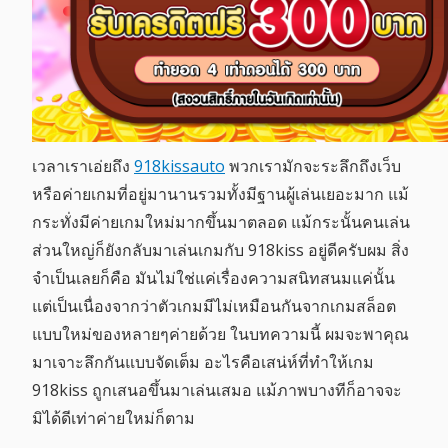
เวลาเราเอ่ยถึง
918kissauto
พวกเรามักจะระลึกถึงเว็บ
หรือค่ายเกมที่อยู่มานานรวมทั้งมีฐานผู้เล่นเยอะมาก แม้
กระทั่งมีค่ายเกมใหม่มากขึ้นมาตลอด แม้กระนั้นคนเล่น
ส่วนใหญ่ก็ยังกลับมาเล่นเกมกับ 918kiss อยู่ดีครับผม สิ่ง
จำเป็นเลยก็คือ มันไม่ใช่แค่เรื่องความสนิทสนมแค่นั้น
แต่เป็นเนื่องจากว่าตัวเกมมีไม่เหมือนกันจากเกมสล็อต
แบบใหม่ของหลายๆค่ายด้วย ในบทความนี้ ผมจะพาคุณ
มาเจาะลึกกันแบบจัดเต็ม อะไรคือเสน่ห์ที่ทำให้เกม
918kiss ถูกเสนอขึ้นมาเล่นเสมอ แม้ภาพบางทีก็อาจจะ
มิได้ดีเท่าค่ายใหม่ก็ตาม