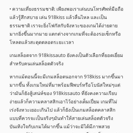
• ความเที่ยงธรรมชาติ: เพียงพอเราเล่นบนโทรศัพท์มือถือ
แล้วรู้สึกสบาย เล่น 918kiss แล้วลื่นไหล และเป็น
ธรรมชาติ เราจะยิ่งโฟกัสกับจังหวะของเกมได้ง่ายดาย
มากยิ่งขึ้นมากมาย แตกต่างจากเกมที่จะต้องรอเช็กหรือ
โหลดแล้วสะดุดตลอดระยะเวลา
เกมสล็อตจาก 918kissauto ยังคงเป็นตัวเลือกที่ยอดเยี่ยม
สำหรับคนเล่นสล็อตตัวจริง
หากแม้ตอนนี้จะมีเกมสล็อตนอกจาก 918kiss มากขึ้นมา
มากขึ้น ทั้งเกมใหม่ที่มาพร้อมฟีพบร์หรือโบนัสใหม่ๆแต่
ว่ามันก็ยังสู้เสน่ห์ของ 918kissauto ที่ยังคงความเรียบ
ง่ายแล้วก็ความคลาสสิกเอาไว้อย่างเต็มเปี่ยม เกมที่ไม่
เร่งจังหวะเยอะเกินไป แล้วก็ยังเป็นเกมสล็อตคลาสสิก
แบบที่ควรจะเป็นจริงๆมันทำให้สายเล่นสล็อตตัวจริง
บันเทิงใจกับเกมได้มากขึ้น แม้ว่าจะมิได้มีภาพสวย