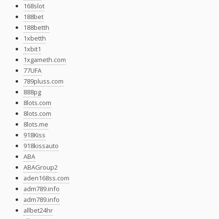
168slot
188bet
188betth
1xbetth
1xbit1
1xgameth.com
77UFA
789pluss.com
888pg
8lots.com
8lots.com
8lots.me
918Kiss
918kissauto
ABA
ABAGroup2
aden168ss.com
adm789.info
adm789.info
allbet24hr