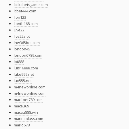
lalikabetsgame.com
lcbet444.com
lion123
lionth168.com
Live22
live22slot
lnw365bet.com
london45
london6789.com
lot888
luis16888.com
luke999.net
lux555.net
m4newonline.com
m4newonline.com
mac1bet789.com
macau69
macau888.win
marinapluss.com
mario678