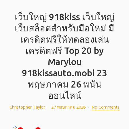
เว็บใหญ่ 918kiss เว็บใหญ่
เว็บสล็อตสำหรับมือใหม่ มี
เครดิตฟรีให้ทดลองเล่น
เครดิตฟรี Top 20 by
Marylou
918kissauto.mobi 23
พฤษภาคม 26 พนัน
ออนไลน์
Christopher Taylor
·
27 พฤษภาคม 2026
·
No Comments