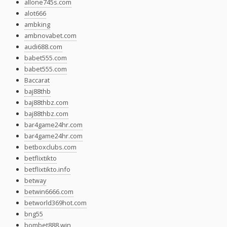
allone745s.com
alot666
ambking
ambnovabet.com
audi688.com
babet555.com
babet555.com
Baccarat
baj88thb
baj88thbz.com
baj88thbz.com
bar4game24hr.com
bar4game24hr.com
betboxclubs.com
betflixtikto
betflixtikto.info
betway
betwin6666.com
betworld369hot.com
bng55
bombet888.win