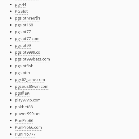
pgk44
PGSlot
pgslot ทางเข้า
pgslot168
pgslot77
pgslot77.com
pgslot99
pgslot9999.co
pgslot999bets.com
pgslotfish
pgslotth
pgx62game.com
pgzeus88win.com
pgสล็อต
play97vip.com
pokbet88
power999.net
PunPro66
PunPro66.com
PunPro777