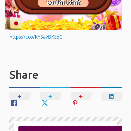
https://t.co/KYSavBKEqG
Share