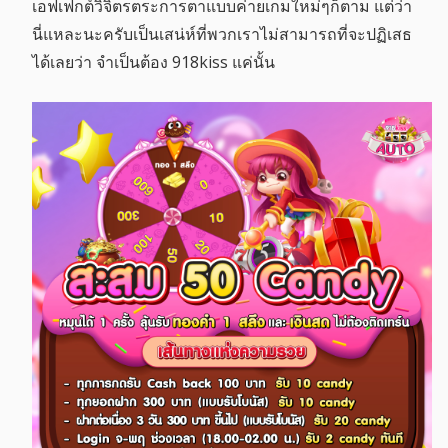
เอฟเฟกต์วิจิตรตระการตาแบบค่ายเกมใหม่ๆก็ตาม แต่ว่า
นี่แหละนะครับเป็นเสน่ห์ที่พวกเราไม่สามารถที่จะปฏิเสธ
ได้เลยว่า จำเป็นต้อง 918kiss แค่นั้น