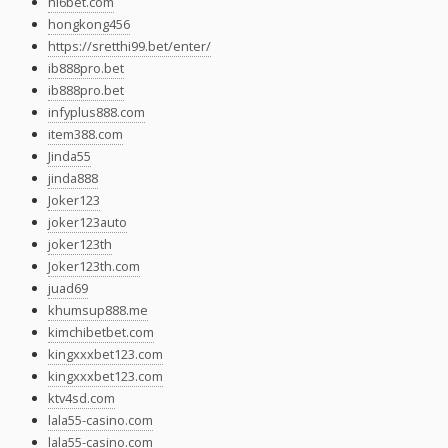
hi6bet.com
hongkong456
https://sretthi99.bet/enter/
ib888pro.bet
ib888pro.bet
infyplus888.com
item388.com
Jinda55
jinda888
Joker123
joker123auto
joker123th
Joker123th.com
juad69
khumsup888.me
kimchibetbet.com
kingxxxbet123.com
kingxxxbet123.com
ktv4sd.com
lala55-casino.com
lala55-casino.com