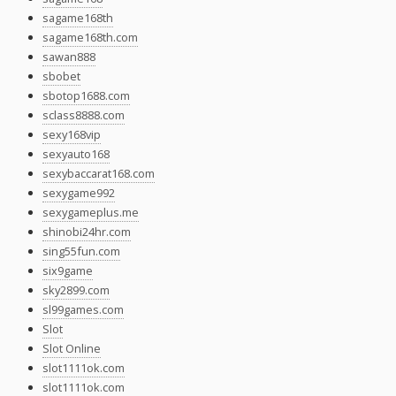
sagame168th
sagame168th.com
sawan888
sbobet
sbotop1688.com
sclass8888.com
sexy168vip
sexyauto168
sexybaccarat168.com
sexygame992
sexygameplus.me
shinobi24hr.com
sing55fun.com
six9game
sky2899.com
sl99games.com
Slot
Slot Online
slot1111ok.com
slot1111ok.com