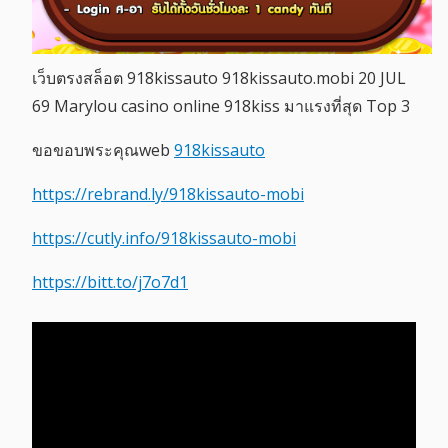
เว็บตรงสล็อต 918kissauto 918kissauto.mobi 20 JUL
69 Marylou casino online 918kiss มาแรงที่สุด Top 3
ขอขอบพระคุณweb
918kissauto
https://rebrand.ly/918kissauto-mobi
https://cutly.info/918kissauto-mobi
https://bitt.to/j7o7d1