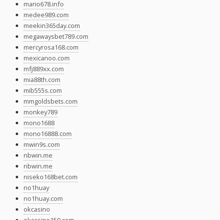
mario678.info
medee989.com
meekin365day.com
megawaysbet789.com
mercyrosa168.com
mexicanoo.com
mfj889xx.com
mia88th.com
mib555s.com
mmgoldsbets.com
monkey789
mono1688
mono16888.com
mwin9s.com
nbwin.me
nbwin.me
niseko168bet.com
no1huay
no1huay.com
okcasino
okcasino159.com