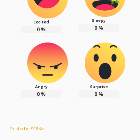
Sleepy
Excited
0
%
0
%
Angry
Surprise
0
%
0
%
Posted in
918Kiss