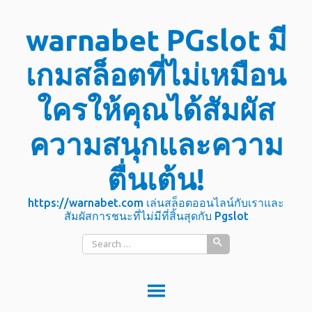
Skip
warnabet PGslot มี
to
content
เกมสล็อตที่ไม่เหมือน
ใครให้คุณได้สัมผัส
ความสนุกและความ
ตื่นเต้น!
https://warnabet.com เล่นสล็อตออนไลน์กับเราและ
สัมผัสการชนะที่ไม่มีที่สิ้นสุดกับ Pgslot
Search
for: