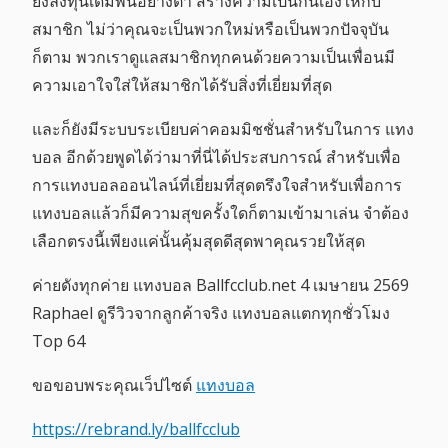
ยังลงทุนเดิมพันอย่างต่ำ สร้างความเป็นกันเองให้กับ
สมาชิก ไม่ว่าคุณจะเป็นพวกใหม่หรือเป็นพวกปัจจุบัน
ก็ตาม พวกเราดูแลสมาชิกทุกคนด้วยความเป็นเพื่อนมี
ความเอาใจใส่ให้สมาชิกได้รับสิ่งที่เยี่ยมที่สุด
และก็ยังมีระบบระเบียบค่าคอมมิชชั่นสำหรับในการ แทง
บอล อีกด้วยพูดได้ว่ามาที่นี่ได้ประสบการณ์ สำหรับเพื่อ
การแทงบอลออนไลน์ที่เยี่ยมที่สุดตรึงใจสำหรับเพื่อการ
แทงบอลแล้วก็มีความสุขครั้งใดก็ตามเข้ามาเล่น จำต้อง
เลือกตรงนี้เพียงแค่นั้นคุ้มสุดดีสุดพาคุณรวยให้สุด
ค่ายดังทุกค่าย แทงบอล Ballfcclub.net 4 เมษายน 2569
Raphael ดูรีวิวจากลูกค้าจริง แทงบอลแตกทุกชั่วโมง
Top 64
ขอขอบพระคุณเว็ปไซต์
แทงบอล
https://rebrand.ly/ballfcclub