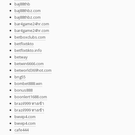
baj88thb
baj88thbz.com
baj88thbz.com
bar4game24hr.com
bar4game24hr.com
betboxclubs.com
betflixtikto
betflixtikto.info
betway
betwin6666.com
betworld369hot.com
bng55
bombet888.win
bonus888
boonlert1688.com
brazil999 ทางเข้า
brazil999 ทางเข้า
bwvip4.com
bwvip4.com
cafe444