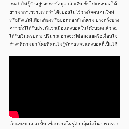
เหตุว่าไม่รู้จักอยู่ๆจะหาข้อมูลแล้วเดินเข้าไปแทงบอลได้
ยากมากๆเพราะเหตุว่าโต๊ะบอลไม่ไว้วางใจคนคนใหม่
หรือถึงแม้มีเพื่อนพ้องหรือบอกต่อๆกันก็ตาม บางครั้งบาง
คราวก็มิได้รับประกันว่าเมื่อแทงบอลในโต๊ะบอลแล้ว จะ
ได้รับเงินครบตามปริมาณ อาจจะมีข้อสงสัยหรือเงื่อนไข
ต่างๆที่ตามมา โดยที่คุณไม่รู้จักก่อนจะแทงบอลก็เป็นได้
เว็บแทงบอล ฉะนั้น เพื่อความไม่รู้สึกกลุ้มใจในการตรวจ