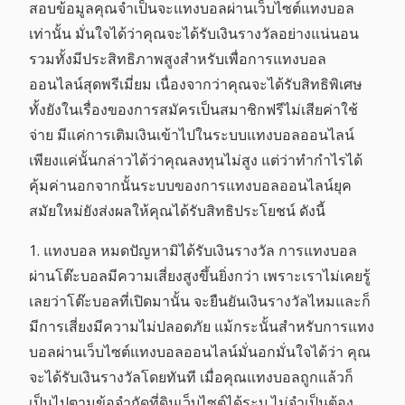
สอบข้อมูลคุณจำเป็นจะแทงบอลผ่านเว็บไซต์แทงบอล
เท่านั้น มั่นใจได้ว่าคุณจะได้รับเงินรางวัลอย่างแน่นอน
รวมทั้งมีประสิทธิภาพสูงสำหรับเพื่อการแทงบอล
ออนไลน์สุดพรีเมี่ยม เนื่องจากว่าคุณจะได้รับสิทธิพิเศษ
ทั้งยังในเรื่องของการสมัครเป็นสมาชิกฟรีไม่เสียค่าใช้
จ่าย มีแค่การเติมเงินเข้าไปในระบบแทงบอลออนไลน์
เพียงแค่นั้นกล่าวได้ว่าคุณลงทุนไม่สูง แต่ว่าทำกำไรได้
คุ้มค่านอกจากนั้นระบบของการแทงบอลออนไลน์ยุค
สมัยใหม่ยังส่งผลให้คุณได้รับสิทธิประโยชน์ ดังนี้
1. แทงบอล หมดปัญหามิได้รับเงินรางวัล การแทงบอล
ผ่านโต๊ะบอลมีความเสี่ยงสูงขึ้นยิ่งกว่า เพราะเราไม่เคยรู้
เลยว่าโต๊ะบอลที่เปิดมานั้น จะยืนยันเงินรางวัลไหมและก็
มีการเสี่ยงมีความไม่ปลอดภัย แม้กระนั้นสำหรับการแทง
บอลผ่านเว็บไซต์แทงบอลออนไลน์มั่นอกมั่นใจได้ว่า คุณ
จะได้รับเงินรางวัลโดยทันที เมื่อคุณแทงบอลถูกแล้วก็
เป็นไปตามข้อจำกัดที่ดินเว็บไซต์ได้ระบุ ไม่จำเป็นต้อง