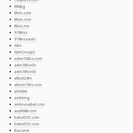
888pg
8lots.com
8lots.com
8lots.me
918Kiss
918kissauto
ABA
ABAGroup2
aden168ss.com
adm789.info
adm789.info
allbet24hr
allone745s.com
alot666
ambking
ambnovabet.com
audi688.com
babet555.com
babet555.com
Baccarat