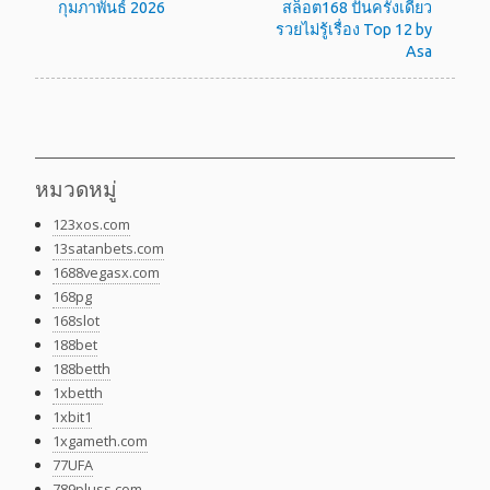
กุมภาพันธ์ 2026
สล็อต168 ปั่นครั้งเดียว
รวยไม่รู้เรื่อง Top 12 by
Asa
หมวดหมู่
123xos.com
13satanbets.com
1688vegasx.com
168pg
168slot
188bet
188betth
1xbetth
1xbit1
1xgameth.com
77UFA
789pluss.com