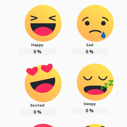
Happy
Sad
0
%
0
%
Sleepy
Excited
0
%
0
%