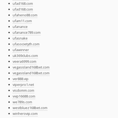
ufad168.com
ufad168.com
ufaheno88.com
ufam11.com
ufanance
ufanance789.com
ufasnake
ufasocietyth.com
ufawinner
uk369clubs.com
veera6999.com
vegasisland168bet.com
vegasisland168bet.com
ver888.vip
viperpro1.net
visdomm.com
vvip16688.com
we789s.com
westbluez168bet.com
winherovip.com