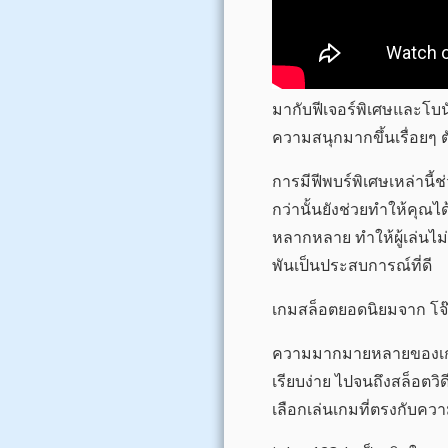
มากับฟีเจอร์พิเศษและโบน
ความสนุกมากขึ้นเรื่อยๆ ต
การมีฟีพบร์พิเศษเหล่านี้
กว่านั้นยังช่วยทำให้คุณ
หลากหลาย ทำให้ผู้เล่นไม่
พันเป็นประสบการณ์ที่ดี
เกมสล็อตยอดนิยมจาก โจ๊ก
ความมากมายหลายของเกมสล
เรียบง่าย ไปจนถึงสล็อตว
เลือกเล่นเกมที่ตรงกับคว