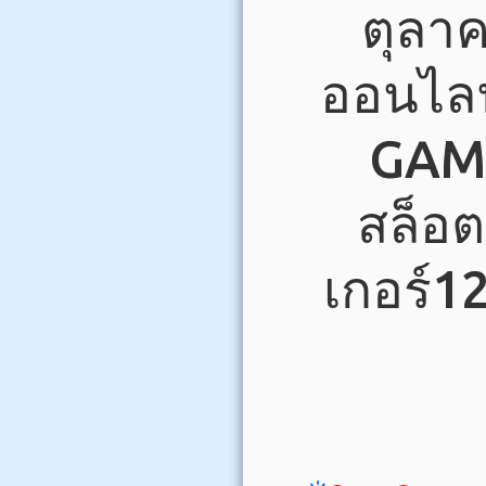
ตุลาค
ออนไลน
GAMI
สล็อต
เกอร์12