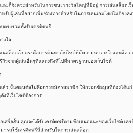
ะก็จังหวะสำหรับในการชนะรางวัลใหญ่ที่มีอยู่ การเล่นสล็อตเว็บ
ำหรับผู้เล่นที่อยากเพิ่มช่องทางสำหรับในการเล่นเกมโดยไม่ต้อง
็บตรงรวมทั้งรับเครดิตฟรี
้วางใจ
ล่นสล็อตเว็บตรงคือการค้นหาเว็บไซต์ที่มีความน่าวางใจและมีคว
รีวิวจากผู้เล่นอื่นๆที่แสดงถึงที่ไปที่มาตรฐานของเว็บไซต์
ก
กแล้ว ขั้นตอนต่อไปคือการสมัครสมาชิก ให้กรอกข้อมูลที่ต้องได้แก่ 
ดังที่เว็บไซต์ต้องการ
เสร็จสิ้น คุณจะได้รับเครดิตฟรีตามข้อเสนอแนะของเว็บไซต์ เครดิต
ามารถใช้เครดิตฟรีนี้สำหรับในการเล่นสล็อต