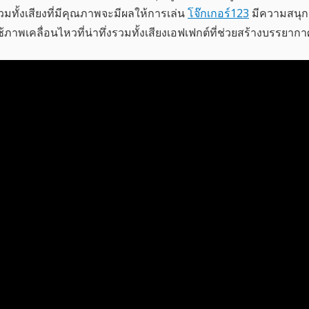
วมทั้งเสียงที่มีคุณภาพจะมีผลให้การเล่น
โจ๊กเกอร์123
มีความสนุกแล
รใช้ภาพเคลื่อนไหวที่น่าทึ่งรวมทั้งเสียงเอฟเฟกต์ที่ช่วยสร้างบรรยา