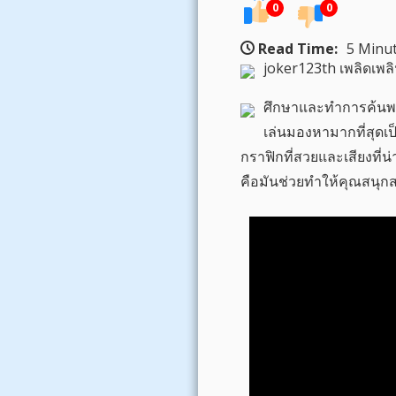
0
0
Read Time:
5 Minut
joker123th เพลิดเพลิ
ศึกษาและทำการค้นพบปร
เล่นมองหามากที่สุดเป
กราฟิกที่สวยและเสียงที่
คือมันช่วยทำให้คุณสนุ